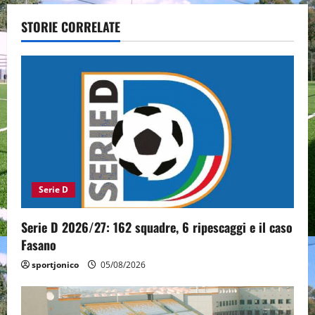
v
STORIE CORRELATE
i
g
a
t
i
Serie D
o
n
Serie D 2026/27: 162 squadre, 6 ripescaggi e il caso
Fasano
sportjonico
05/08/2026