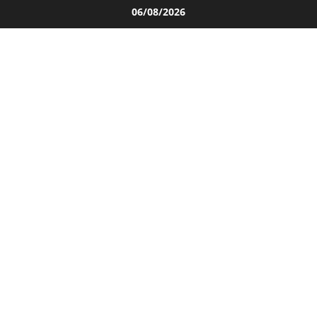
Salta
06/08/2026
al
contenuto