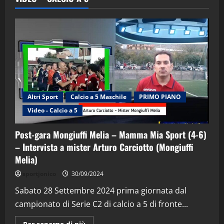
Altri Sport
Calcio a 5 Maschile
PRIMO PIANO
Video - Calcio a 5
Post-gara Mongiuffi Melia – Mamma Mia Sport (4-6)
– Intervista a mister Arturo Carciotto (Mongiuffi
Melia)
"SportEmpire" in Podcast
Sport News
sportjonico
30/09/2024
“SportEmpire” in Podcast: 29^ Puntata
(Martedi 28 Aprile 2026)
Sabato 28 Settembre 2024 prima giornata dal
campionato di Serie C2 di calcio a 5 di fronte...
28/04/2026
2
Maggiori