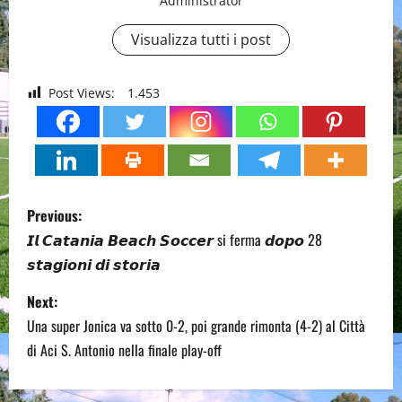
Administrator
Visualizza tutti i post
Post Views:
1.453
P
Previous:
o
𝙄𝙡 𝘾𝙖𝙩𝙖𝙣𝙞𝙖 𝘽𝙚𝙖𝙘𝙝 𝙎𝙤𝙘𝙘𝙚𝙧 si ferma 𝙙𝙤𝙥𝙤 28
𝙨𝙩𝙖𝙜𝙞𝙤𝙣𝙞 𝙙𝙞 𝙨𝙩𝙤𝙧𝙞𝙖
s
Next:
t
Una super Jonica va sotto 0-2, poi grande rimonta (4-2) al Città
n
di Aci S. Antonio nella finale play-off
a