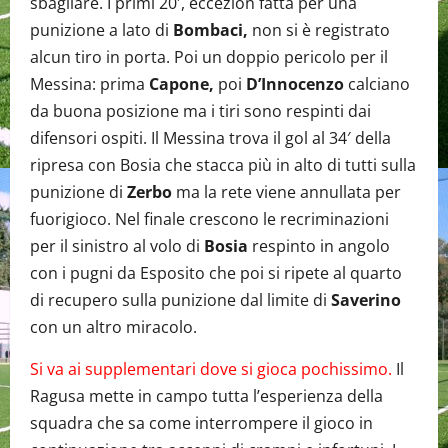
sbagliare. I primi 20′, eccezion fatta per una
punizione a lato di
Bombaci,
non si è registrato
alcun tiro in porta. Poi un doppio pericolo per il
Messina: prima
Capone,
poi
D’Innocenzo
calciano
da buona posizione ma i tiri sono respinti dai
difensori ospiti. Il Messina trova il gol al 34′ della
ripresa con Bosia che stacca più in alto di tutti sulla
punizione di
Zerbo
ma la rete viene annullata per
fuorigioco. Nel finale crescono le recriminazioni
per il sinistro al volo di
Bosia
respinto in angolo
con i pugni da Esposito che poi si ripete al quarto
di recupero sulla punizione dal limite di
Saverino
con un altro miracolo.
Si va ai supplementari dove si gioca pochissimo.
Il
Ragusa mette in campo tutta l’esperienza della
squadra che sa come interrompere il gioco in