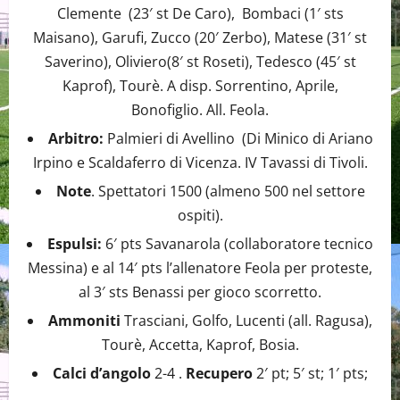
Clemente (23′ st De Caro), Bombaci (1′ sts
Maisano), Garufi, Zucco (20′ Zerbo), Matese (31′ st
Saverino), Oliviero(8′ st Roseti), Tedesco (45′ st
Kaprof), Tourè. A disp. Sorrentino, Aprile,
Bonofiglio. All. Feola.
Arbitro:
Palmieri di Avellino (Di Minico di Ariano
Irpino e Scaldaferro di Vicenza. IV Tavassi di Tivoli.
Note
. Spettatori 1500 (almeno 500 nel settore
ospiti).
Espulsi:
6′ pts Savanarola (collaboratore tecnico
Messina) e al 14′ pts l’allenatore Feola per proteste,
al 3′ sts Benassi per gioco scorretto.
Ammoniti
Trasciani, Golfo, Lucenti (all. Ragusa),
Tourè, Accetta, Kaprof, Bosia.
Calci d’angolo
2-4 .
Recupero
2′ pt; 5′ st; 1′ pts;