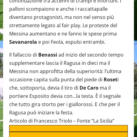
continuazione tra accenni di crampi e infortuni. I
palloni scompaiono e anche i raccattapalle
diventano protagonisti, ma non nel senso più
strettamente legato al fair play. Le proteste del
Messina aumentano e ne fanno le spese prima
Savanarola
e poi Feola, espulsi entrambi.
Il fallaccio di
Benassi
ad inizio del secondo tempo
supplementare lascia il Ragusa in dieci ma il
Messina non approfitta della superiorità: l’ultima
occasione capita sulla punta del piede di
Roset
i
che, sottoporta, devia il tiro di
De Caro
ma il
portiere Esposito devia con…la testa. È il segnale
che tutto gira storto per i giallorossi. E che per il
Ragusa può iniziare la festa.
Articolo di Francesco Triolo – Fonte “La Sicilia”