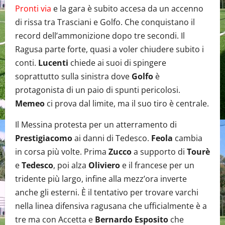
Pronti via
e la gara è subito accesa da un accenno
di rissa tra Trasciani e Golfo. Che conquistano il
record dell’ammonizione dopo tre secondi. Il
Ragusa parte forte, quasi a voler chiudere subito i
conti.
Lucenti
chiede ai suoi di spingere
soprattutto sulla sinistra dove
Golfo
è
protagonista di un paio di spunti pericolosi.
Memeo
ci prova dal limite, ma il suo tiro è centrale.
Il Messina protesta per un atterramento di
Prestigiacomo
ai danni di Tedesco.
Feola
cambia
in corsa più volte. Prima
Zucco
a supporto di
Tourè
e
Tedesco
, poi alza
Oliviero
e il francese per un
tridente più largo, infine alla mezz’ora inverte
anche gli esterni. È il tentativo per trovare varchi
nella linea difensiva ragusana che ufficialmente è a
tre ma con Accetta e
Bernardo Esposito
che