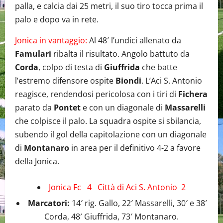
palla, e calcia dai 25 metri, il suo tiro tocca prima il
palo e dopo va in rete.
Jonica in vantaggio:
Al 48′ l’undici allenato da
Famulari
ribalta il risultato. Angolo battuto da
Corda
, colpo di testa di
Giuffrida
che batte
l’estremo difensore ospite
Biondi
. L’Aci S. Antonio
reagisce, rendendosi pericolosa con i tiri di
Fichera
parato da
Pontet
e con un diagonale di
Massarelli
che colpisce il palo. La squadra ospite si sbilancia,
subendo il gol della capitolazione con un diagonale
di
Montanaro
in area per il definitivo 4-2 a favore
della Jonica.
Jonica Fc 4 Città di Aci S. Antonio 2
Marcatori:
14′ rig. Gallo, 22′ Massarelli, 30′ e 38′
Corda, 48′ Giuffrida, 73′ Montanaro.