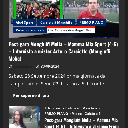
Altri Sport
Calcio a 5 Maschile
PRIMO PIANO
Video - Calcio a 5
Post-gara Mongiuffi Melia – Mamma Mia Sport (4-6)
– Intervista a mister Arturo Carciotto (Mongiuffi
Melia)
"SportEmpire" in Podcast
Sport News
sportjonico
30/09/2024
“SportEmpire” in Podcast: 29^ Puntata
(Martedi 28 Aprile 2026)
Sabato 28 Settembre 2024 prima giornata dal
campionato di Serie C2 di calcio a 5 di fronte...
28/04/2026
2
Maggiori
Per saperne di più
informazioni
"SportEmpire" in Podcast
su
“SportEmpire” in Podcast: 28^ Puntata
Post-
Altri Sport
Calcio a 5 Maschile
gara
(Martedi 21 Aprile 2026)
PRIMO PIANO
Video - Calcio a 5
Mongiuffi
Melia
Post-gara Mongiuffi Melia – Mamma Mia
21/04/2026
–
3
Sport (4-6) – Intervista a Veronica Freni
Mamma