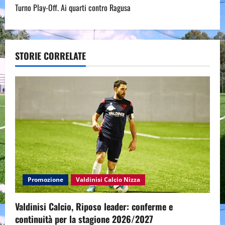
n
Turno Play-Off. Ai quarti contro Ragusa
a
v
STORIE CORRELATE
i
g
a
t
i
o
Promozione
Valdinisi Calcio Nizza
n
Valdinisi Calcio, Riposo leader: conferme e
continuità per la stagione 2026/2027