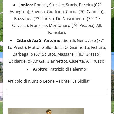
Jonica:
Pontet, Sturiale, Staris, Pereira (62′
Aspegren), Savoca, Giuffrida, Corda (70′ Candilio),
Bozzanga (73′ Lanza), Do Nascimento (79′ De
Oliveira), Franzino, Montanaro (74′ Pisapia). All.
Famulari.
Città di Aci S. Antonio:
Biondi, Genovese (77′
Lo Presti), Motta, Gallo, Bella, O. Giannetto, Fichera,
Barbagallo (67′ Sciuto), Massarelli (83′ Grasso),
Licciardello (73′ Ga. Giannetto), Caserta. All. Russo.
Arbitro:
Patrizio di Palermo.
Articolo di Nunzio Leone – Fonte “La Sicilia”