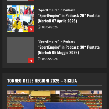
"SportEmpire" in Podcast
“SportEmpire” in Podcast: 26^ Puntata
(Martedi 07 Aprile 2026)
08/04/2026
5
"SportEmpire" in Podcast
“SportEmpire” in Podcast: 30^ Puntata
(Martedi 05 Maggio 2026)
08/05/2026
1
"SportEmpire" in Podcast
Sport News
“SportEmpire” in Podcast: 29^ Puntata
TORNEO DELLE REGIONI 2025 – SICILIA
(Martedi 28 Aprile 2026)
28/04/2026
2
"SportEmpire" in Podcast