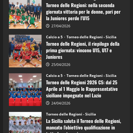
delle
Torneo delle Regioni: nella seconda
Regioni
di
giornata vittoria per le donne, pari per
calcio
la Juniores perde l’U15
a
5:
la
27/04/2026
Sicilia
Juniores
Calcio a 5
Torneo delle Regioni - Sicilia
è
Torneo delle Regioni, il riepilogo della
vicecampione
d’Italia
prima giornata: vincono U15, U17 e
Juniores
25/04/2026
Calcio a 5
Torneo delle Regioni - Sicilia
Torneo delle Regioni 2026 C5: dal 25
Aprile al 1 Maggio le Rappresentative
siciliane impegnate nel Lazio
24/04/2026
Torneo delle Regioni - Sicilia
La Sicilia saluta il Torneo delle Regioni,
mancato l’obiettivo qualificazione in