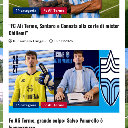
t
i
1^ categoria
Fc Alì Terme
o
“FC Alì Terme, Santoro e Cannata alla corte di mister
Chillemi”
n
Di Carmelo Tringali
09/08/2026
1^ categoria
Fc Alì Terme
Fc Alì Terme, grande colpo: Salvo Panarello è
biancazzurro