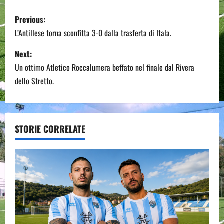
P
Previous:
o
L’Antillese torna sconfitta 3-0 dalla trasferta di Itala.
s
Next:
Un ottimo Atletico Roccalumera beffato nel finale dal Rivera
t
dello Stretto.
n
a
STORIE CORRELATE
v
i
g
a