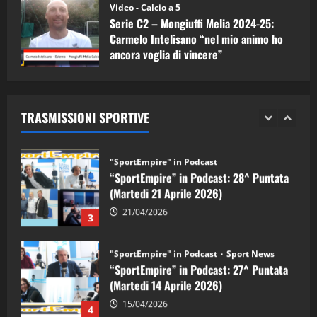
(Martedi 05 Maggio 2026)
Video - Calcio a 5
Serie C2 – Mongiuffi Melia 2024-25:
08/05/2026
1
Carmelo Intelisano “nel mio animo ho
ancora voglia di vincere”
"SportEmpire" in Podcast
Sport News
05/09/2024
“SportEmpire” in Podcast: 29^ Puntata
(Martedi 28 Aprile 2026)
TRASMISSIONI SPORTIVE
28/04/2026
2
"SportEmpire" in Podcast
“SportEmpire” in Podcast: 28^ Puntata
(Martedi 21 Aprile 2026)
21/04/2026
3
"SportEmpire" in Podcast
Sport News
“SportEmpire” in Podcast: 27^ Puntata
(Martedi 14 Aprile 2026)
15/04/2026
4