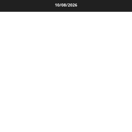
Salta
10/08/2026
al
contenuto