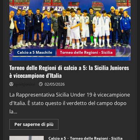
“SportEmpire” in Podcast: 28^ Puntata
(Martedi 21 Aprile 2026)
21/04/2026
3
"SportEmpire" in Podcast
Sport News
“SportEmpire” in Podcast: 27^ Puntata
(Martedi 14 Aprile 2026)
Calcio a 5 Maschile
Torneo delle Regioni - Sicilia
15/04/2026
4
Torneo delle Regioni di calcio a 5: la Sicilia Juniores
è vicecampione d’Italia
"SportEmpire" in Podcast
“SportEmpire” in Podcast: 26^ Puntata
sportjonico
02/05/2026
(Martedi 07 Aprile 2026)
La Rappresentativa Sicilia Under 19 è vicecampione
08/04/2026
5
d'Italia. È stato questo il verdetto del campo dopo
la...
Maggiori
Per saperne di più
informazioni
su
Torneo
Calcio a 5
Torneo delle Regioni - Sicilia