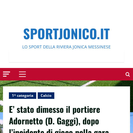
SPORTJONICO.IT
LO SPORT DELLA RIVIERA JONICA MESSINESE
Menu
principale
1^ categoria
Calcio
E’ stato dimesso il portiere
Adornetto (D. Gaggi), dopo
l’incidente di gioco nella gara