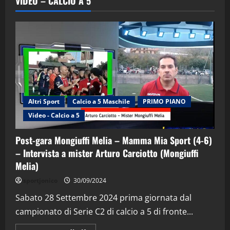
VIDEO – CALCIO A 5
Altri Sport
Calcio a 5 Maschile
PRIMO PIANO
Video - Calcio a 5
Post-gara Mongiuffi Melia – Mamma Mia Sport (4-6)
– Intervista a mister Arturo Carciotto (Mongiuffi
Melia)
"SportEmpire" in Podcast
Sport News
sportjonico
30/09/2024
“SportEmpire” in Podcast: 29^ Puntata
(Martedi 28 Aprile 2026)
Sabato 28 Settembre 2024 prima giornata dal
campionato di Serie C2 di calcio a 5 di fronte...
28/04/2026
2