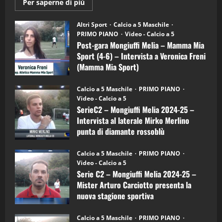
Maggiori
Per saperne di più
informazioni
"SportEmpire" in Podcast
su
“SportEmpire” in Podcast: 28^ Puntata
Post-
Altri Sport
Calcio a 5 Maschile
gara
(Martedi 21 Aprile 2026)
PRIMO PIANO
Video - Calcio a 5
Mongiuffi
Melia
Post-gara Mongiuffi Melia – Mamma Mia
21/04/2026
–
3
Sport (4-6) – Intervista a Veronica Freni
Mamma
Mia
(Mamma Mia Sport)
Sport
"SportEmpire" in Podcast
Sport News
(4-
30/09/2024
6)
“SportEmpire” in Podcast: 27^ Puntata
Calcio a 5 Maschile
PRIMO PIANO
–
(Martedi 14 Aprile 2026)
Video - Calcio a 5
Intervista
a
SerieC2 – Mongiuffi Melia 2024-25 –
15/04/2026
mister
4
Intervista al laterale Mirko Merlino
Arturo
Carciotto
punta di diamante rossoblù
(Mongiuffi
Melia)
"SportEmpire" in Podcast
26/09/2024
“SportEmpire” in Podcast: 26^ Puntata
Calcio a 5 Maschile
PRIMO PIANO
(Martedi 07 Aprile 2026)
Video - Calcio a 5
Serie C2 – Mongiuffi Melia 2024-25 –
08/04/2026
5
Mister Arturo Carciotto presenta la
nuova stagione sportiva
"SportEmpire" in Podcast
11/09/2024
“SportEmpire” in Podcast: 30^ Puntata
Calcio a 5 Maschile
PRIMO PIANO