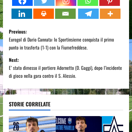
P
Previous:
o
Eurogol di Dario Cannata: lo Sportinsieme conquista il primo
punto in trasferta (1-1) con la Fiumefreddese.
s
Next:
t
E’ stato dimesso il portiere Adornetto (D. Gaggi), dopo l’incidente
n
di gioco nella gara contro il S. Alessio.
a
v
STORIE CORRELATE
i
g