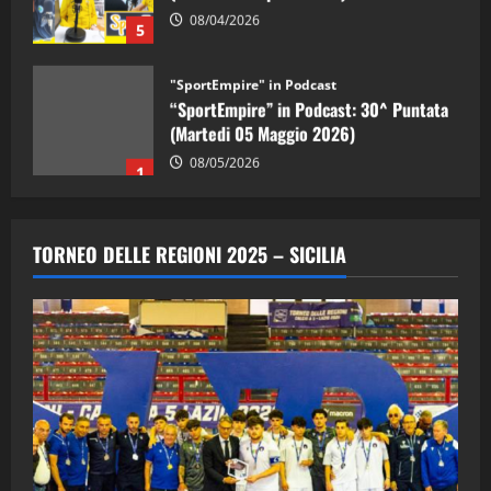
08/04/2026
5
"SportEmpire" in Podcast
“SportEmpire” in Podcast: 30^ Puntata
(Martedi 05 Maggio 2026)
08/05/2026
1
"SportEmpire" in Podcast
Sport News
“SportEmpire” in Podcast: 29^ Puntata
TORNEO DELLE REGIONI 2025 – SICILIA
(Martedi 28 Aprile 2026)
28/04/2026
2
"SportEmpire" in Podcast
“SportEmpire” in Podcast: 28^ Puntata
(Martedi 21 Aprile 2026)
21/04/2026
3