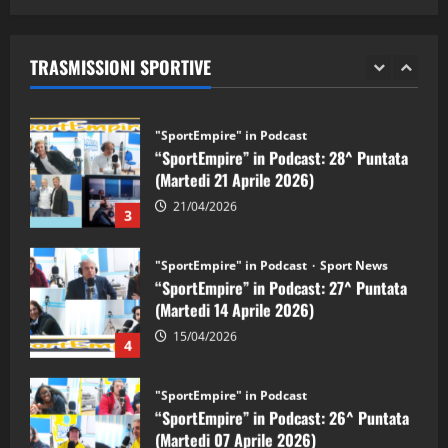
05/09/2024
“SportEmpire” in Podcast: 29^ Puntata
(Martedi 28 Aprile 2026)
TRASMISSIONI SPORTIVE
28/04/2026
2
"SportEmpire" in Podcast
“SportEmpire” in Podcast: 28^ Puntata
(Martedi 21 Aprile 2026)
21/04/2026
3
"SportEmpire" in Podcast
Sport News
“SportEmpire” in Podcast: 27^ Puntata
(Martedi 14 Aprile 2026)
15/04/2026
4
"SportEmpire" in Podcast
“SportEmpire” in Podcast: 26^ Puntata
(Martedi 07 Aprile 2026)