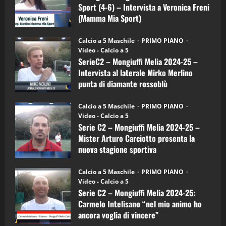
–
3
Sport (4-6) – Intervista a Veronica Freni
Mamma
Mia
(Mamma Mia Sport)
Sport
"SportEmpire" in Podcast
Sport News
(4-
30/09/2024
6)
“SportEmpire” in Podcast: 27^ Puntata
Calcio a 5 Maschile
PRIMO PIANO
–
(Martedi 14 Aprile 2026)
Video - Calcio a 5
Intervista
a
SerieC2 – Mongiuffi Melia 2024-25 –
15/04/2026
mister
4
Intervista al laterale Mirko Merlino
Arturo
Carciotto
punta di diamante rossoblù
(Mongiuffi
Melia)
"SportEmpire" in Podcast
26/09/2024
“SportEmpire” in Podcast: 26^ Puntata
Calcio a 5 Maschile
PRIMO PIANO
(Martedi 07 Aprile 2026)
Video - Calcio a 5
Serie C2 – Mongiuffi Melia 2024-25 –
08/04/2026
5
Mister Arturo Carciotto presenta la
nuova stagione sportiva
"SportEmpire" in Podcast
11/09/2024
“SportEmpire” in Podcast: 30^ Puntata
Calcio a 5 Maschile
PRIMO PIANO
(Martedi 05 Maggio 2026)
Video - Calcio a 5
Serie C2 – Mongiuffi Melia 2024-25:
08/05/2026
1
Carmelo Intelisano “nel mio animo ho
ancora voglia di vincere”
"SportEmpire" in Podcast
Sport News