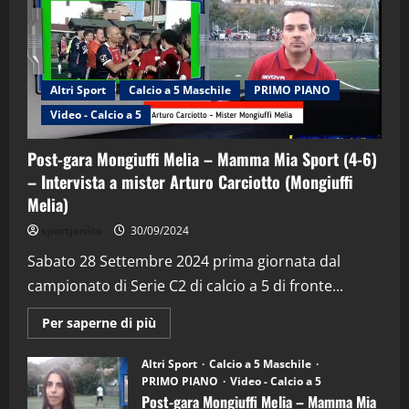
Altri Sport
Calcio a 5 Maschile
PRIMO PIANO
Video - Calcio a 5
Post-gara Mongiuffi Melia – Mamma Mia Sport (4-6)
– Intervista a mister Arturo Carciotto (Mongiuffi
Melia)
"SportEmpire" in Podcast
Sport News
sportjonico
30/09/2024
“SportEmpire” in Podcast: 29^ Puntata
(Martedi 28 Aprile 2026)
Sabato 28 Settembre 2024 prima giornata dal
campionato di Serie C2 di calcio a 5 di fronte...
28/04/2026
2
Maggiori
Per saperne di più
informazioni
"SportEmpire" in Podcast
su
“SportEmpire” in Podcast: 28^ Puntata
Post-
Altri Sport
Calcio a 5 Maschile
gara
(Martedi 21 Aprile 2026)
PRIMO PIANO
Video - Calcio a 5
Mongiuffi
Melia
Post-gara Mongiuffi Melia – Mamma Mia
21/04/2026