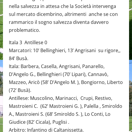
nella salvezza in attesa che la Società intervenga
sul mercato dicembrino, altrimenti anche se con
rammarico il sogno salvezza diventa davvero
problematico.
Itala 3 Antillese 0
Marcatori: 10’ Bellinghieri, 13’ Angrisani su rigore,,
84’ Busà.
Itala: Barbera, Casella, Angrisani, Panarello,
D’Angelo G., Bellinghieri (70’ Lipari), Cannavò,
Mazzeo, Aricò (58’ D’Angelo M. ), Bongiorno, Liberto
(72’ Busà).
Antillese: Muscolino, Marinacci, Crupi, Restivo,
Mastroieni C. (62’ Mastroieni G. ), Palella , Smiroldo
A., Mastroieni S. (68’ Smiroldo S. ), Lo Conti, Lo
Giudice (82’ Cicala), Puglisi .
Arbitro: Infantino di Caltanissetta.