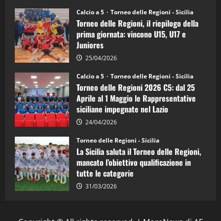
Sicilia
Juniores
Calcio a 5
Torneo delle Regioni - Sicilia
è
Torneo delle Regioni, il riepilogo della
vicecampione
d’Italia
prima giornata: vincono U15, U17 e
Juniores
25/04/2026
Calcio a 5
Torneo delle Regioni - Sicilia
Torneo delle Regioni 2026 C5: dal 25
Aprile al 1 Maggio le Rappresentative
siciliane impegnate nel Lazio
24/04/2026
Torneo delle Regioni - Sicilia
La Sicilia saluta il Torneo delle Regioni,
mancato l’obiettivo qualificazione in
tutte le categorie
31/03/2026