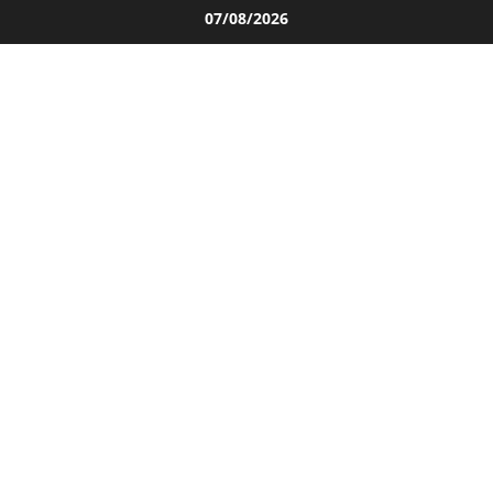
Salta
07/08/2026
al
contenuto