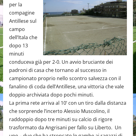
per la
compagine
Antillese sul
campo
dell’Itala che
dopo 13
minuti
conduceva già per 2-0. Un avvio bruciante dei
padroni di casa che tornano al successo in
campionato proprio nello scontro salvezza con il
fanalino di coda dell’Antillese, una vittoria che vale
doppio archiviata dopo pochi minuti.
La prima rete arriva al 10’ con un tiro dalla distanza
che sorprende l’incerto Alessio Muscolino, il
raddoppio dopo tre minuti su calcio di rigore
trasformato da Angrisani per fallo su Liberto. Un
uno – due che ha stroncato le gambe ai ragazzi di