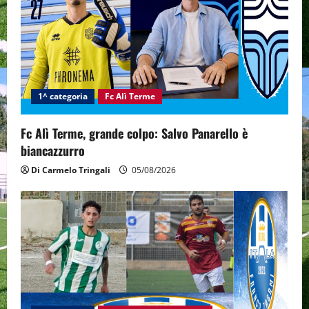
a
t
i
1^ categoria
Fc Alì Terme
o
n
Fc Alì Terme, grande colpo: Salvo Panarello è
biancazzurro
Di Carmelo Tringali
05/08/2026