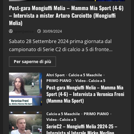
Post-gara Mongiuffi Melia – Mamma Mia Sport (4-6)
– Intervista a mister Arturo Carciotto (Mongiuffi
Melia)
"SportEmpire" in Podcast
Sport News
sportjonico
30/09/2024
“SportEmpire” in Podcast: 29^ Puntata
(Martedi 28 Aprile 2026)
Sabato 28 Settembre 2024 prima giornata dal
campionato di Serie C2 di calcio a 5 di fronte...
28/04/2026
2
Maggiori
Per saperne di più
informazioni
"SportEmpire" in Podcast
su
“SportEmpire” in Podcast: 28^ Puntata
Post-
Altri Sport
Calcio a 5 Maschile
gara
(Martedi 21 Aprile 2026)
PRIMO PIANO
Video - Calcio a 5
Mongiuffi
Melia
Post-gara Mongiuffi Melia – Mamma Mia
21/04/2026
–
3
Sport (4-6) – Intervista a Veronica Freni
Mamma
Mia
(Mamma Mia Sport)
Sport
"SportEmpire" in Podcast
Sport News
(4-
30/09/2024
6)
“SportEmpire” in Podcast: 27^ Puntata
Calcio a 5 Maschile
PRIMO PIANO
–
(Martedi 14 Aprile 2026)
Video - Calcio a 5
Intervista
a
SerieC2 – Mongiuffi Melia 2024-25 –
15/04/2026
mister
4
Intervista al laterale Mirko Merlino
Arturo