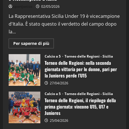
“SportEmpire” in Podcast: 26^ Puntata
sportjonico
02/05/2026
(Martedi 07 Aprile 2026)
La Rappresentativa Sicilia Under 19 è vicecampione
08/04/2026
5
d'Italia. È stato questo il verdetto del campo dopo
la...
Maggiori
Per saperne di più
informazioni
su
Torneo
Calcio a 5
Torneo delle Regioni - Sicilia
delle
Torneo delle Regioni: nella seconda
Regioni
di
giornata vittoria per le donne, pari per
calcio
la Juniores perde l’U15
a
5:
la
27/04/2026
Sicilia
Juniores
Calcio a 5
Torneo delle Regioni - Sicilia
è
Torneo delle Regioni, il riepilogo della
vicecampione
d’Italia
prima giornata: vincono U15, U17 e
Juniores
25/04/2026