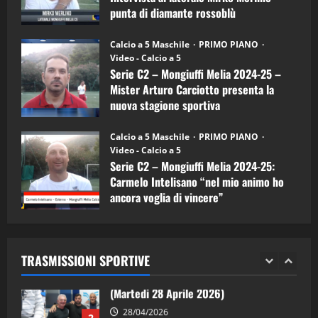
Carciotto
punta di diamante rossoblù
(Mongiuffi
Melia)
"SportEmpire" in Podcast
26/09/2024
“SportEmpire” in Podcast: 26^ Puntata
Calcio a 5 Maschile
PRIMO PIANO
(Martedi 07 Aprile 2026)
Video - Calcio a 5
Serie C2 – Mongiuffi Melia 2024-25 –
08/04/2026
5
Mister Arturo Carciotto presenta la
nuova stagione sportiva
"SportEmpire" in Podcast
11/09/2024
“SportEmpire” in Podcast: 30^ Puntata
Calcio a 5 Maschile
PRIMO PIANO
(Martedi 05 Maggio 2026)
Video - Calcio a 5
Serie C2 – Mongiuffi Melia 2024-25:
08/05/2026
1
Carmelo Intelisano “nel mio animo ho
ancora voglia di vincere”
"SportEmpire" in Podcast
Sport News
05/09/2024
“SportEmpire” in Podcast: 29^ Puntata
(Martedi 28 Aprile 2026)
TRASMISSIONI SPORTIVE
28/04/2026
2
"SportEmpire" in Podcast