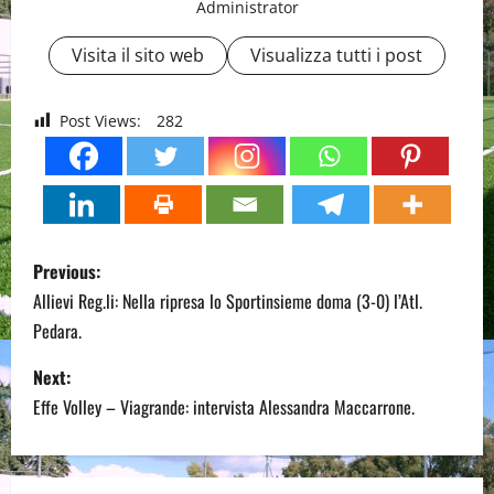
Administrator
Visita il sito web
Visualizza tutti i post
Post Views:
282
P
Previous:
o
Allievi Reg.li: Nella ripresa lo Sportinsieme doma (3-0) l’Atl.
Pedara.
s
Next:
t
Effe Volley – Viagrande: intervista Alessandra Maccarrone.
n
a