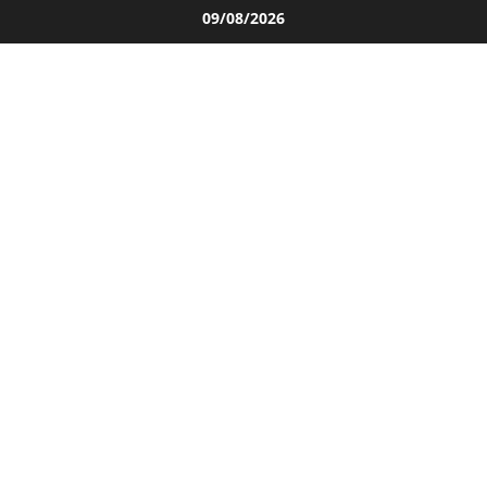
Salta
09/08/2026
al
contenuto