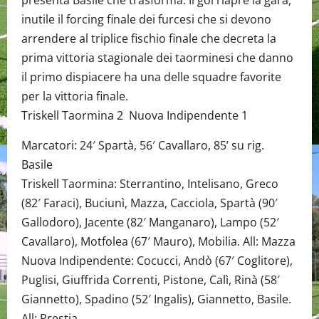
presenta Basile che trasforma. Il gol riapre la gara,
inutile il forcing finale dei furcesi che si devono
arrendere al triplice fischio finale che decreta la
prima vittoria stagionale dei taorminesi che danno
il primo dispiacere ha una delle squadre favorite
per la vittoria finale.
Triskell Taormina 2 Nuova Indipendente 1
Marcatori: 24′ Spartà, 56′ Cavallaro, 85’ su rig.
Basile
Triskell Taormina: Sterrantino, Intelisano, Greco
(82′ Faraci), Buciunì, Mazza, Cacciola, Spartà (90′
Gallodoro), Jacente (82′ Manganaro), Lampo (52′
Cavallaro), Motfolea (67′ Mauro), Mobilia. All: Mazza
Nuova Indipendente: Cocucci, Andò (67′ Coglitore),
Puglisi, Giuffrida Correnti, Pistone, Calì, Rinà (58′
Giannetto), Spadino (52′ Ingalis), Giannetto, Basile.
All: Prestia