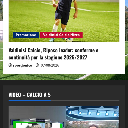
Promozione
Valdinisi Calcio Nizza
Valdinisi Calcio, Riposo leader: conferme e
continuità per la stagione 2026/2027
sportjonico
07/08/2026
VIDEO – CALCIO A 5
"SportEmpire" in Podcast
Sport News
“SportEmpire” in Podcast: 29^ Puntata