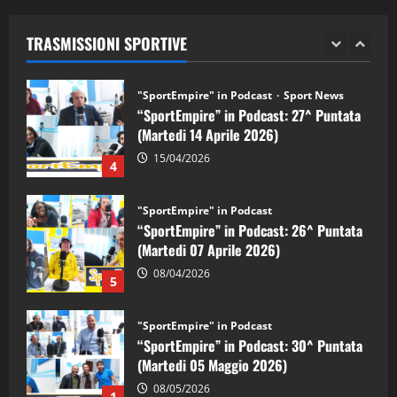
“SportEmpire” in Podcast: 27^ Puntata
(Martedi 14 Aprile 2026)
TRASMISSIONI SPORTIVE
15/04/2026
4
"SportEmpire" in Podcast
“SportEmpire” in Podcast: 26^ Puntata
(Martedi 07 Aprile 2026)
08/04/2026
5
"SportEmpire" in Podcast
“SportEmpire” in Podcast: 30^ Puntata
(Martedi 05 Maggio 2026)
08/05/2026
1
"SportEmpire" in Podcast
Sport News
“SportEmpire” in Podcast: 29^ Puntata
(Martedi 28 Aprile 2026)
28/04/2026
2