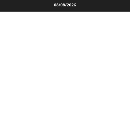
Salta
08/08/2026
al
contenuto