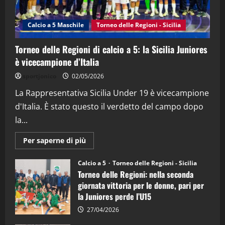
Calcio a 5 Maschile
Torneo delle Regioni - Sicilia
Torneo delle Regioni di calcio a 5: la Sicilia Juniores
è vicecampione d’Italia
sportjonico
02/05/2026
La Rappresentativa Sicilia Under 19 è vicecampione
d'Italia. È stato questo il verdetto del campo dopo
la...
Maggiori
Per saperne di più
informazioni
su
Torneo
Calcio a 5
Torneo delle Regioni - Sicilia
delle
Torneo delle Regioni: nella seconda
Regioni
di
giornata vittoria per le donne, pari per
calcio
la Juniores perde l’U15
a
5:
la
27/04/2026
Sicilia
Juniores