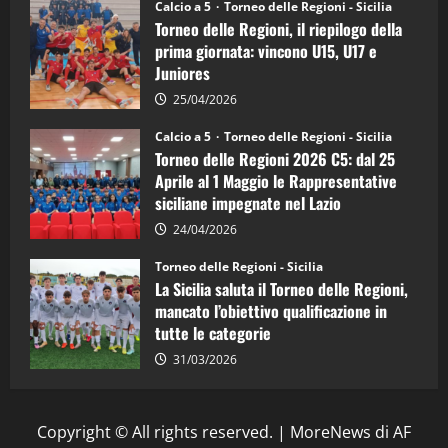
Calcio a 5
Torneo delle Regioni - Sicilia
è
Torneo delle Regioni, il riepilogo della
vicecampione
d’Italia
prima giornata: vincono U15, U17 e
Juniores
25/04/2026
Calcio a 5
Torneo delle Regioni - Sicilia
Torneo delle Regioni 2026 C5: dal 25
Aprile al 1 Maggio le Rappresentative
siciliane impegnate nel Lazio
24/04/2026
Torneo delle Regioni - Sicilia
La Sicilia saluta il Torneo delle Regioni,
mancato l’obiettivo qualificazione in
tutte le categorie
31/03/2026
Copyright © All rights reserved.
|
MoreNews
di AF