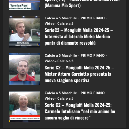
Mia
(Mamma Mia Sport)
Sport
"SportEmpire" in Podcast
(4-
30/09/2024
6)
“SportEmpire” in Podcast: 30^ Puntata
Calcio a 5 Maschile
PRIMO PIANO
–
(Martedi 05 Maggio 2026)
Video - Calcio a 5
Intervista
a
SerieC2 – Mongiuffi Melia 2024-25 –
08/05/2026
mister
1
Intervista al laterale Mirko Merlino
Arturo
Carciotto
punta di diamante rossoblù
(Mongiuffi
Melia)
"SportEmpire" in Podcast
Sport News
26/09/2024
“SportEmpire” in Podcast: 29^ Puntata
Calcio a 5 Maschile
PRIMO PIANO
(Martedi 28 Aprile 2026)
Video - Calcio a 5
Serie C2 – Mongiuffi Melia 2024-25 –
28/04/2026
2
Mister Arturo Carciotto presenta la
nuova stagione sportiva
"SportEmpire" in Podcast
11/09/2024
“SportEmpire” in Podcast: 28^ Puntata
Calcio a 5 Maschile
PRIMO PIANO
(Martedi 21 Aprile 2026)
Video - Calcio a 5
Serie C2 – Mongiuffi Melia 2024-25:
21/04/2026
3
Carmelo Intelisano “nel mio animo ho
ancora voglia di vincere”
"SportEmpire" in Podcast
Sport News
05/09/2024