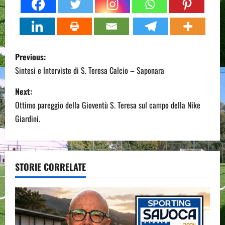
P
Previous:
o
Sintesi e Interviste di S. Teresa Calcio – Saponara
s
Next:
Ottimo pareggio della Gioventù S. Teresa sul campo della Nike
t
Giardini.
n
a
STORIE CORRELATE
v
i
g