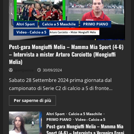
(Martedi 28 Aprile 2026)
28/04/2026
2
Altri Sport
Calcio a 5 Maschile
PRIMO PIANO
"SportEmpire" in Podcast
Video - Calcio a 5
“SportEmpire” in Podcast: 28^ Puntata
(Martedi 21 Aprile 2026)
Post-gara Mongiuffi Melia – Mamma Mia Sport (4-6)
21/04/2026
3
– Intervista a mister Arturo Carciotto (Mongiuffi
Melia)
"SportEmpire" in Podcast
Sport News
sportjonico
30/09/2024
“SportEmpire” in Podcast: 27^ Puntata
(Martedi 14 Aprile 2026)
Sabato 28 Settembre 2024 prima giornata dal
campionato di Serie C2 di calcio a 5 di fronte...
15/04/2026
4
Maggiori
Per saperne di più
informazioni
"SportEmpire" in Podcast
su
“SportEmpire” in Podcast: 26^ Puntata
Post-
Altri Sport
Calcio a 5 Maschile
gara
(Martedi 07 Aprile 2026)
PRIMO PIANO
Video - Calcio a 5
Mongiuffi
Melia
Post-gara Mongiuffi Melia – Mamma Mia
08/04/2026
–
5
Sport (4-6) – Intervista a Veronica Freni
Mamma