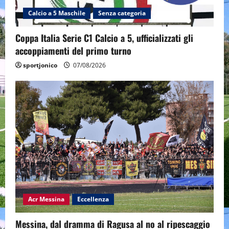
Calcio a 5 Maschile
Senza categoria
Coppa Italia Serie C1 Calcio a 5, ufficializzati gli
accoppiamenti del primo turno
sportjonico
07/08/2026
Acr Messina
Eccellenza
Messina, dal dramma di Ragusa al no al ripescaggio