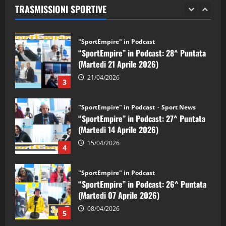
TRASMISSIONI SPORTIVE
28/04/2026
2
"SportEmpire" in Podcast
“SportEmpire” in Podcast: 28^ Puntata
(Martedi 21 Aprile 2026)
21/04/2026
3
"SportEmpire" in Podcast
Sport News
“SportEmpire” in Podcast: 27^ Puntata
(Martedi 14 Aprile 2026)
15/04/2026
4
"SportEmpire" in Podcast
“SportEmpire” in Podcast: 26^ Puntata
(Martedi 07 Aprile 2026)
08/04/2026
5