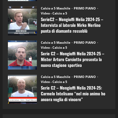
"SportEmpire" in Podcast
Sport News
(4-
30/09/2024
6)
“SportEmpire” in Podcast: 27^ Puntata
Calcio a 5 Maschile
PRIMO PIANO
–
(Martedi 14 Aprile 2026)
Video - Calcio a 5
Intervista
a
SerieC2 – Mongiuffi Melia 2024-25 –
15/04/2026
mister
4
Intervista al laterale Mirko Merlino
Arturo
Carciotto
punta di diamante rossoblù
(Mongiuffi
Melia)
"SportEmpire" in Podcast
26/09/2024
“SportEmpire” in Podcast: 26^ Puntata
Calcio a 5 Maschile
PRIMO PIANO
(Martedi 07 Aprile 2026)
Video - Calcio a 5
Serie C2 – Mongiuffi Melia 2024-25 –
08/04/2026
5
Mister Arturo Carciotto presenta la
nuova stagione sportiva
"SportEmpire" in Podcast
11/09/2024
“SportEmpire” in Podcast: 30^ Puntata
Calcio a 5 Maschile
PRIMO PIANO
(Martedi 05 Maggio 2026)
Video - Calcio a 5
Serie C2 – Mongiuffi Melia 2024-25:
08/05/2026
1
Carmelo Intelisano “nel mio animo ho
ancora voglia di vincere”
"SportEmpire" in Podcast
Sport News
05/09/2024
“SportEmpire” in Podcast: 29^ Puntata
(Martedi 28 Aprile 2026)