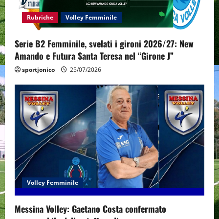
i
Rubriche
Volley Femminile
o
Serie B2 Femminile, svelati i gironi 2026/27: New
n
Amando e Futura Santa Teresa nel “Girone J”
sportjonico
25/07/2026
Volley Femminile
Messina Volley: Gaetano Costa confermato