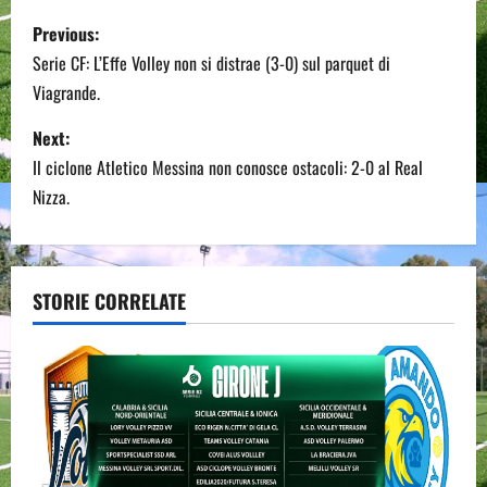
P
Previous:
o
Serie CF: L’Effe Volley non si distrae (3-0) sul parquet di
Viagrande.
s
Next:
t
Il ciclone Atletico Messina non conosce ostacoli: 2-0 al Real
n
Nizza.
a
v
STORIE CORRELATE
i
g
a
t