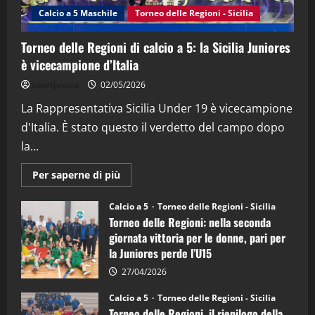
(Martedi 14 Aprile 2026)
Calcio a 5 Maschile
Torneo delle Regioni - Sicilia
15/04/2026
4
Torneo delle Regioni di calcio a 5: la Sicilia Juniores
è vicecampione d’Italia
"SportEmpire" in Podcast
“SportEmpire” in Podcast: 26^ Puntata
sportjonico
02/05/2026
(Martedi 07 Aprile 2026)
La Rappresentativa Sicilia Under 19 è vicecampione
08/04/2026
5
d'Italia. È stato questo il verdetto del campo dopo
la...
Maggiori
Per saperne di più
informazioni
su
Torneo
Calcio a 5
Torneo delle Regioni - Sicilia
delle
Torneo delle Regioni: nella seconda
Regioni
di
giornata vittoria per le donne, pari per
calcio
la Juniores perde l’U15
a
5:
la
27/04/2026
Sicilia
Juniores
Calcio a 5
Torneo delle Regioni - Sicilia
è
Torneo delle Regioni, il riepilogo della
vicecampione