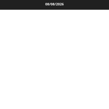
Salta
08/08/2026
al
contenuto