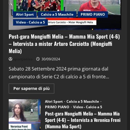
Altri Sport
Calcio a 5 Maschile
PRIMO PIANO
Video - Calcio a 5
Post-gara Mongiuffi Melia – Mamma Mia Sport (4-6)
– Intervista a mister Arturo Carciotto (Mongiuffi
Melia)
"SportEmpire" in Podcast
Sport News
sportjonico
30/09/2024
“SportEmpire” in Podcast: 29^ Puntata
(Martedi 28 Aprile 2026)
Sabato 28 Settembre 2024 prima giornata dal
campionato di Serie C2 di calcio a 5 di fronte...
28/04/2026
2
Maggiori
Per saperne di più
informazioni
"SportEmpire" in Podcast
su
“SportEmpire” in Podcast: 28^ Puntata
Post-
Altri Sport
Calcio a 5 Maschile
gara
(Martedi 21 Aprile 2026)
PRIMO PIANO
Video - Calcio a 5
Mongiuffi
Melia
Post-gara Mongiuffi Melia – Mamma Mia
21/04/2026
–
3
Sport (4-6) – Intervista a Veronica Freni
Mamma
Mia
(Mamma Mia Sport)
Sport