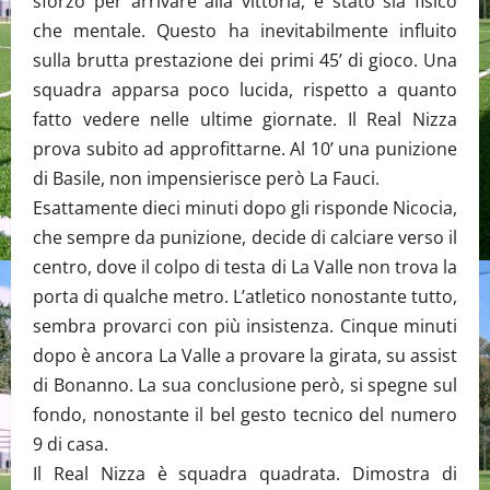
sforzo per arrivare alla vittoria, è stato sia fisico
che mentale. Questo ha inevitabilmente influito
sulla brutta prestazione dei primi 45’ di gioco. Una
squadra apparsa poco lucida, rispetto a quanto
fatto vedere nelle ultime giornate. Il Real Nizza
prova subito ad approfittarne. Al 10’ una punizione
di Basile, non impensierisce però La Fauci.
Esattamente dieci minuti dopo gli risponde Nicocia,
che sempre da punizione, decide di calciare verso il
centro, dove il colpo di testa di La Valle non trova la
porta di qualche metro. L’atletico nonostante tutto,
sembra provarci con più insistenza. Cinque minuti
dopo è ancora La Valle a provare la girata, su assist
di Bonanno. La sua conclusione però, si spegne sul
fondo, nonostante il bel gesto tecnico del numero
9 di casa.
Il Real Nizza è squadra quadrata. Dimostra di