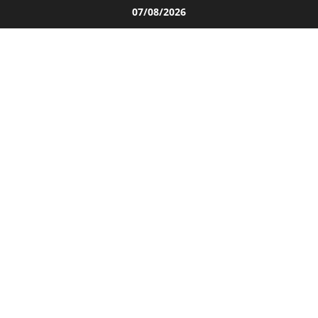
Salta
07/08/2026
al
contenuto