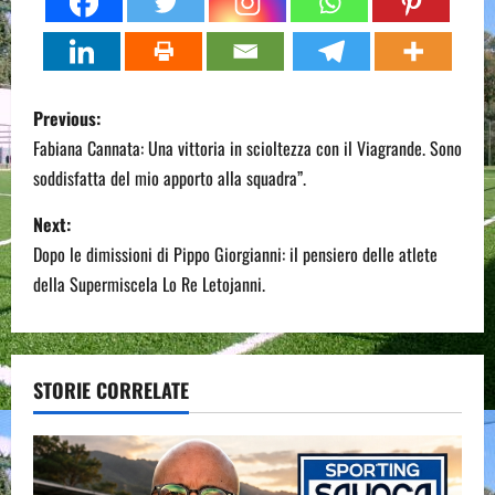
P
Previous:
o
Fabiana Cannata: Una vittoria in scioltezza con il Viagrande. Sono
soddisfatta del mio apporto alla squadra”.
s
Next:
t
Dopo le dimissioni di Pippo Giorgianni: il pensiero delle atlete
n
della Supermiscela Lo Re Letojanni.
a
v
STORIE CORRELATE
i
g