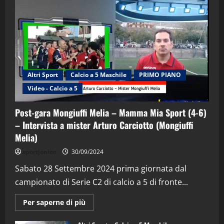
Altri Sport
Calcio a 5 Maschile
PRIMO PIANO
Video - Calcio a 5
Post-gara Mongiuffi Melia – Mamma Mia Sport (4-6)
– Intervista a mister Arturo Carciotto (Mongiuffi
Melia)
"SportEmpire" in Podcast
Sport News
sportjonico
30/09/2024
“SportEmpire” in Podcast: 29^ Puntata
(Martedi 28 Aprile 2026)
Sabato 28 Settembre 2024 prima giornata dal
campionato di Serie C2 di calcio a 5 di fronte...
28/04/2026
2
Maggiori
Per saperne di più
informazioni
"SportEmpire" in Podcast
su
“SportEmpire” in Podcast: 28^ Puntata
Post-