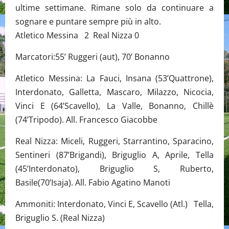
ultime settimane. Rimane solo da continuare a
sognare e puntare sempre più in alto.
Atletico Messina 2 Real Nizza 0
Marcatori:55’ Ruggeri (aut), 70’ Bonanno
Atletico Messina: La Fauci, Insana (53’Quattrone),
Interdonato, Galletta, Mascaro, Milazzo, Nicocia,
Vinci E (64’Scavello), La Valle, Bonanno, Chillè
(74’Tripodo). All. Francesco Giacobbe
Real Nizza: Miceli, Ruggeri, Starrantino, Sparacino,
Sentineri (87’Brigandi), Briguglio A, Aprile, Tella
(45’Interdonato), Briguglio S, Ruberto,
Basile(70’Isaja). All. Fabio Agatino Manoti
Ammoniti: Interdonato, Vinci E, Scavello (Atl.) Tella,
Briguglio S. (Real Nizza)