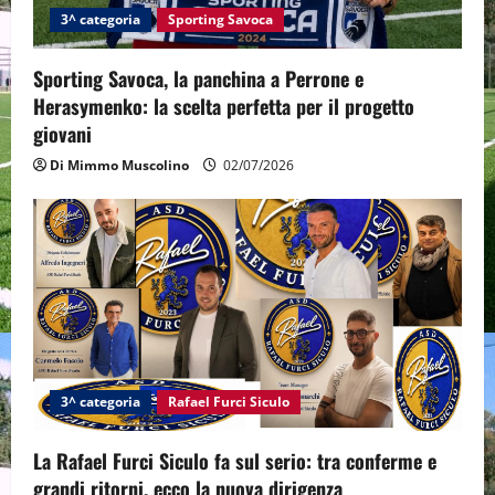
3^ categoria
Sporting Savoca
Sporting Savoca, la panchina a Perrone e
Herasymenko: la scelta perfetta per il progetto
giovani
Di Mimmo Muscolino
02/07/2026
3^ categoria
Rafael Furci Siculo
La Rafael Furci Siculo fa sul serio: tra conferme e
grandi ritorni, ecco la nuova dirigenza