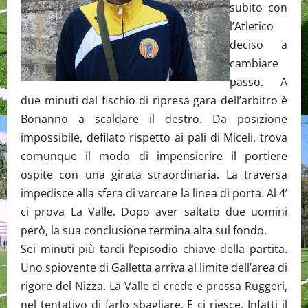
subito con
l’Atletico
deciso a
cambiare
passo. A
due minuti dal fischio di ripresa gara dell’arbitro è
Bonanno a scaldare il destro. Da posizione
impossibile, defilato rispetto ai pali di Miceli, trova
comunque il modo di impensierire il portiere
ospite con una girata straordinaria. La traversa
impedisce alla sfera di varcare la linea di porta. Al 4’
ci prova La Valle. Dopo aver saltato due uomini
però, la sua conclusione termina alta sul fondo.
Sei minuti più tardi l’episodio chiave della partita.
Uno spiovente di Galletta arriva al limite dell’area di
rigore del Nizza. La Valle ci crede e pressa Ruggeri,
nel tentativo di farlo sbagliare. E ci riesce. Infatti il