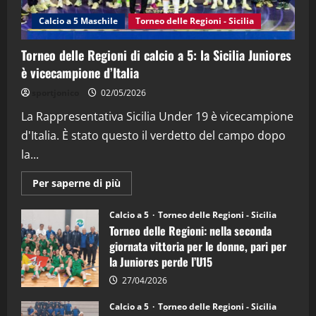
(Martedi 14 Aprile 2026)
Calcio a 5 Maschile
Torneo delle Regioni - Sicilia
15/04/2026
4
Torneo delle Regioni di calcio a 5: la Sicilia Juniores
è vicecampione d’Italia
"SportEmpire" in Podcast
“SportEmpire” in Podcast: 26^ Puntata
sportjonico
02/05/2026
(Martedi 07 Aprile 2026)
La Rappresentativa Sicilia Under 19 è vicecampione
08/04/2026
5
d'Italia. È stato questo il verdetto del campo dopo
la...
Maggiori
Per saperne di più
informazioni
su
Torneo
Calcio a 5
Torneo delle Regioni - Sicilia
delle
Torneo delle Regioni: nella seconda
Regioni
di
giornata vittoria per le donne, pari per
calcio
la Juniores perde l’U15
a
5:
la
27/04/2026
Sicilia
Juniores
Calcio a 5
Torneo delle Regioni - Sicilia
è