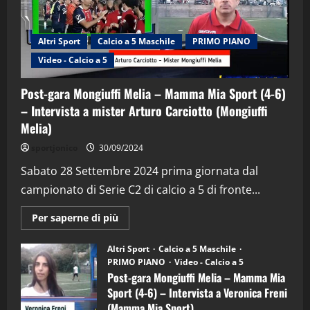
Altri Sport
Calcio a 5 Maschile
PRIMO PIANO
Video - Calcio a 5
Post-gara Mongiuffi Melia – Mamma Mia Sport (4-6)
– Intervista a mister Arturo Carciotto (Mongiuffi
Melia)
"SportEmpire" in Podcast
Sport News
sportjonico
30/09/2024
“SportEmpire” in Podcast: 29^ Puntata
(Martedi 28 Aprile 2026)
Sabato 28 Settembre 2024 prima giornata dal
campionato di Serie C2 di calcio a 5 di fronte...
28/04/2026
2
Maggiori
Per saperne di più
informazioni
"SportEmpire" in Podcast
su
“SportEmpire” in Podcast: 28^ Puntata
Post-
Altri Sport
Calcio a 5 Maschile
gara
(Martedi 21 Aprile 2026)
PRIMO PIANO
Video - Calcio a 5
Mongiuffi
Melia
Post-gara Mongiuffi Melia – Mamma Mia
21/04/2026
–
3
Sport (4-6) – Intervista a Veronica Freni
Mamma
Mia
(Mamma Mia Sport)