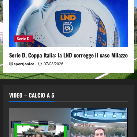
Serie D
Serie D, Coppa Italia: la LND corregge il caso Milazzo
sportjonico
07/08/2026
VIDEO – CALCIO A 5