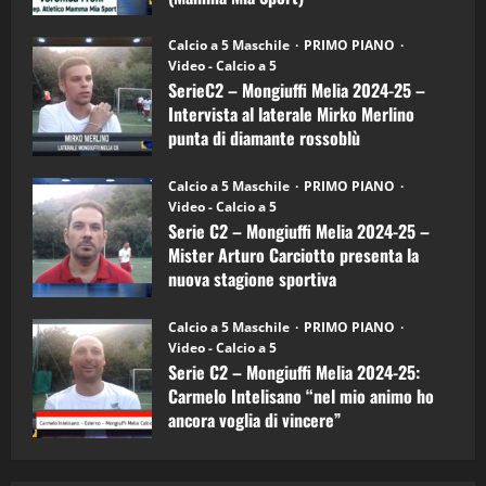
Sport
"SportEmpire" in Podcast
Sport News
(4-
30/09/2024
6)
“SportEmpire” in Podcast: 27^ Puntata
Calcio a 5 Maschile
PRIMO PIANO
–
(Martedi 14 Aprile 2026)
Video - Calcio a 5
Intervista
a
SerieC2 – Mongiuffi Melia 2024-25 –
15/04/2026
mister
4
Intervista al laterale Mirko Merlino
Arturo
Carciotto
punta di diamante rossoblù
(Mongiuffi
Melia)
"SportEmpire" in Podcast
26/09/2024
“SportEmpire” in Podcast: 26^ Puntata
Calcio a 5 Maschile
PRIMO PIANO
(Martedi 07 Aprile 2026)
Video - Calcio a 5
Serie C2 – Mongiuffi Melia 2024-25 –
08/04/2026
5
Mister Arturo Carciotto presenta la
nuova stagione sportiva
"SportEmpire" in Podcast
11/09/2024
“SportEmpire” in Podcast: 30^ Puntata
Calcio a 5 Maschile
PRIMO PIANO
(Martedi 05 Maggio 2026)
Video - Calcio a 5
Serie C2 – Mongiuffi Melia 2024-25:
08/05/2026
1
Carmelo Intelisano “nel mio animo ho
ancora voglia di vincere”
"SportEmpire" in Podcast
Sport News
05/09/2024
“SportEmpire” in Podcast: 29^ Puntata