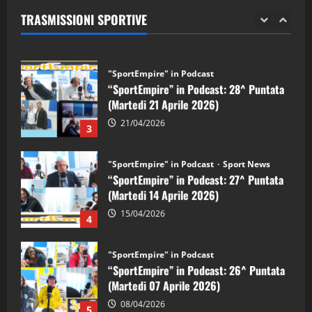
(Martedi 28 Aprile 2026)
TRASMISSIONI SPORTIVE
28/04/2026
2
"SportEmpire" in Podcast
“SportEmpire” in Podcast: 28^ Puntata
(Martedi 21 Aprile 2026)
21/04/2026
3
"SportEmpire" in Podcast
Sport News
“SportEmpire” in Podcast: 27^ Puntata
(Martedi 14 Aprile 2026)
15/04/2026
4
"SportEmpire" in Podcast
“SportEmpire” in Podcast: 26^ Puntata
(Martedi 07 Aprile 2026)
08/04/2026
5