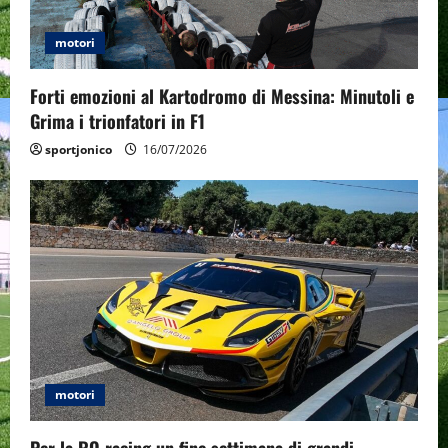
t
motori
i
o
Forti emozioni al Kartodromo di Messina: Minutoli e
Grima i trionfatori in F1
n
sportjonico
16/07/2026
motori
Per la RO racing un fine settimana di grandi