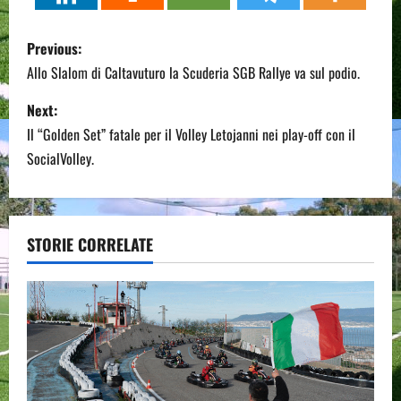
P
Previous:
o
Allo Slalom di Caltavuturo la Scuderia SGB Rallye va sul podio.
s
Next:
Il “Golden Set” fatale per il Volley Letojanni nei play-off con il
t
SocialVolley.
n
a
STORIE CORRELATE
v
i
g
a