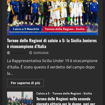
21/04/2026
3
"SportEmpire" in Podcast
Sport News
“SportEmpire” in Podcast: 27^ Puntata
(Martedi 14 Aprile 2026)
Calcio a 5 Maschile
Torneo delle Regioni - Sicilia
15/04/2026
4
Torneo delle Regioni di calcio a 5: la Sicilia Juniores
è vicecampione d’Italia
"SportEmpire" in Podcast
“SportEmpire” in Podcast: 26^ Puntata
sportjonico
02/05/2026
(Martedi 07 Aprile 2026)
La Rappresentativa Sicilia Under 19 è vicecampione
08/04/2026
5
d'Italia. È stato questo il verdetto del campo dopo
la...
Maggiori
Per saperne di più
informazioni
su
Torneo
Calcio a 5
Torneo delle Regioni - Sicilia
delle
Torneo delle Regioni: nella seconda
Regioni
di
giornata vittoria per le donne, pari per