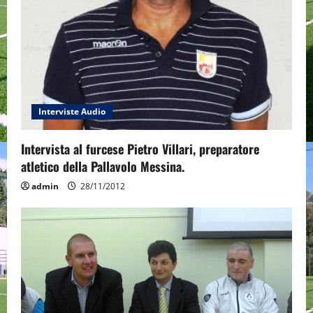
i
o
n
Interviste Audio
Intervista al furcese Pietro Villari, preparatore
atletico della Pallavolo Messina.
admin
28/11/2012