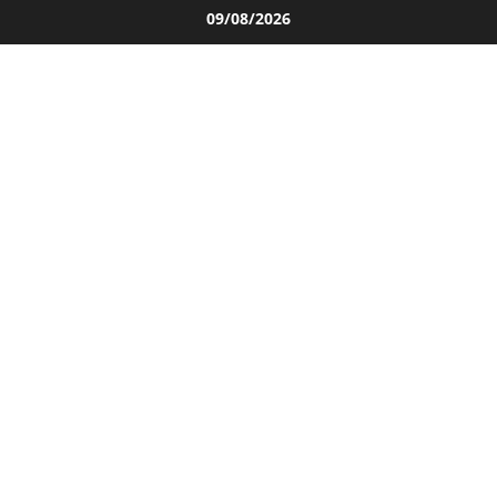
Salta
09/08/2026
al
contenuto