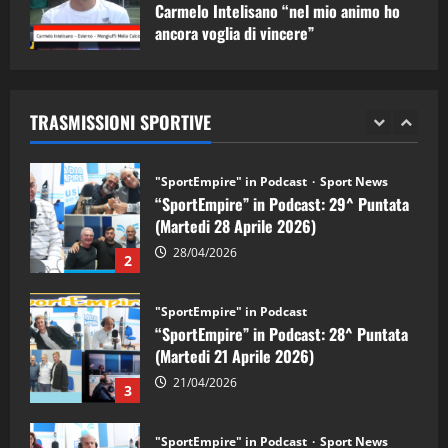
1
Carmelo Intelisano “nel mio animo ho
ancora voglia di vincere”
"SportEmpire" in Podcast
Sport News
05/09/2024
“SportEmpire” in Podcast: 29^ Puntata
(Martedi 28 Aprile 2026)
TRASMISSIONI SPORTIVE
28/04/2026
2
"SportEmpire" in Podcast
“SportEmpire” in Podcast: 28^ Puntata
(Martedi 21 Aprile 2026)
21/04/2026
3
"SportEmpire" in Podcast
Sport News
“SportEmpire” in Podcast: 27^ Puntata
(Martedi 14 Aprile 2026)
15/04/2026
4
"SportEmpire" in Podcast