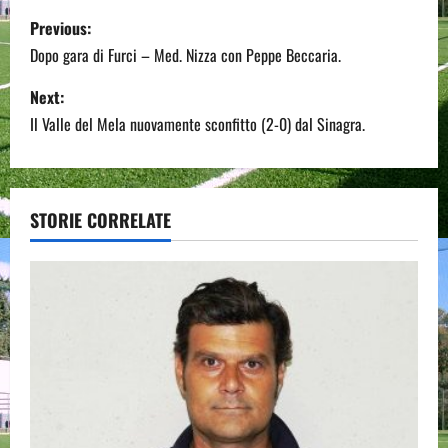
P
Previous:
o
Dopo gara di Furci – Med. Nizza con Peppe Beccaria.
s
Next:
Il Valle del Mela nuovamente sconfitto (2-0) dal Sinagra.
t
n
a
STORIE CORRELATE
v
i
g
a
t