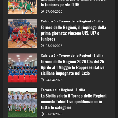
calcio
la Juniores perde l’U15
a
5:
la
27/04/2026
Sicilia
Juniores
Calcio a 5
Torneo delle Regioni - Sicilia
è
Torneo delle Regioni, il riepilogo della
vicecampione
d’Italia
prima giornata: vincono U15, U17 e
Juniores
25/04/2026
Calcio a 5
Torneo delle Regioni - Sicilia
Torneo delle Regioni 2026 C5: dal 25
Aprile al 1 Maggio le Rappresentative
siciliane impegnate nel Lazio
24/04/2026
Torneo delle Regioni - Sicilia
La Sicilia saluta il Torneo delle Regioni,
mancato l’obiettivo qualificazione in
tutte le categorie
31/03/2026