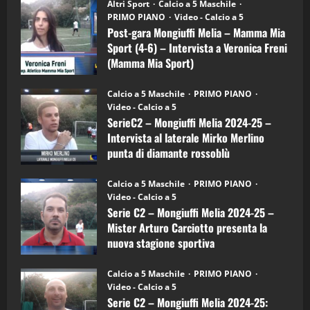
“SportEmpire” in Podcast: 28^ Puntata
Post-
Altri Sport
Calcio a 5 Maschile
gara
(Martedi 21 Aprile 2026)
PRIMO PIANO
Video - Calcio a 5
Mongiuffi
Melia
Post-gara Mongiuffi Melia – Mamma Mia
21/04/2026
–
3
Sport (4-6) – Intervista a Veronica Freni
Mamma
Mia
(Mamma Mia Sport)
Sport
"SportEmpire" in Podcast
Sport News
(4-
30/09/2024
6)
“SportEmpire” in Podcast: 27^ Puntata
Calcio a 5 Maschile
PRIMO PIANO
–
(Martedi 14 Aprile 2026)
Video - Calcio a 5
Intervista
a
SerieC2 – Mongiuffi Melia 2024-25 –
15/04/2026
mister
4
Intervista al laterale Mirko Merlino
Arturo
Carciotto
punta di diamante rossoblù
(Mongiuffi
Melia)
"SportEmpire" in Podcast
26/09/2024
“SportEmpire” in Podcast: 26^ Puntata
Calcio a 5 Maschile
PRIMO PIANO
(Martedi 07 Aprile 2026)
Video - Calcio a 5
Serie C2 – Mongiuffi Melia 2024-25 –
08/04/2026
5
Mister Arturo Carciotto presenta la
nuova stagione sportiva
"SportEmpire" in Podcast
11/09/2024
“SportEmpire” in Podcast: 30^ Puntata
Calcio a 5 Maschile
PRIMO PIANO
(Martedi 05 Maggio 2026)
Video - Calcio a 5
Serie C2 – Mongiuffi Melia 2024-25:
08/05/2026