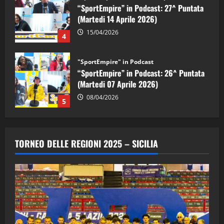
“SportEmpire” in Podcast: 26^ Puntata
(Martedi 07 Aprile 2026)
08/04/2026
5
"SportEmpire" in Podcast
“SportEmpire” in Podcast: 30^ Puntata
(Martedi 05 Maggio 2026)
08/05/2026
1
"SportEmpire" in Podcast
Sport News
“SportEmpire” in Podcast: 29^ Puntata
TORNEO DELLE REGIONI 2025 – SICILIA
(Martedi 28 Aprile 2026)
28/04/2026
2
"SportEmpire" in Podcast
“SportEmpire” in Podcast: 28^ Puntata
(Martedi 21 Aprile 2026)