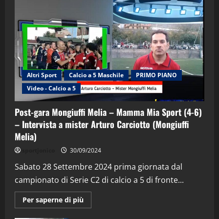
Altri Sport
Calcio a 5 Maschile
PRIMO PIANO
Video - Calcio a 5
Post-gara Mongiuffi Melia – Mamma Mia Sport (4-6)
– Intervista a mister Arturo Carciotto (Mongiuffi
Melia)
"SportEmpire" in Podcast
Sport News
sportjonico
30/09/2024
“SportEmpire” in Podcast: 29^ Puntata
(Martedi 28 Aprile 2026)
Sabato 28 Settembre 2024 prima giornata dal
campionato di Serie C2 di calcio a 5 di fronte...
28/04/2026
2
Maggiori
Per saperne di più
informazioni
"SportEmpire" in Podcast
su