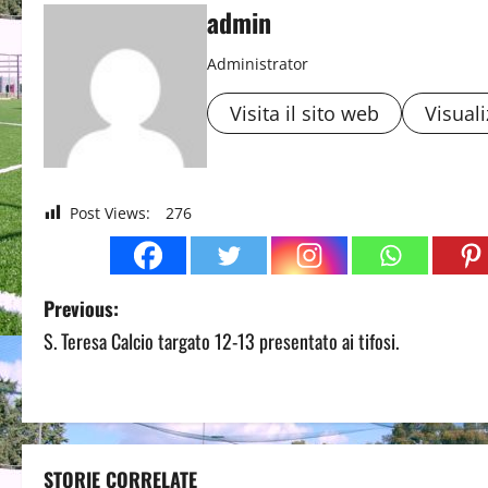
admin
Administrator
Visita il sito web
Visuali
Post Views:
276
P
Previous:
S. Teresa Calcio targato 12-13 presentato ai tifosi.
o
s
t
STORIE CORRELATE