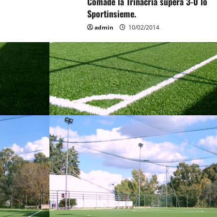
Comadè la Trinacria supera 3-0 lo
Sportinsieme.
admin
10/02/2014