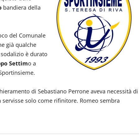
o
bandiera della
ioco del Comunale
he già qualche
sodalizio è durato
ppo Settim
o a
 Sportinsieme.
 schieramento di Sebastiano Perrone aveva necessità di
on servisse solo come rifinitore. Romeo sembra