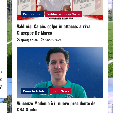
Promozione
Valdinisi Calcio Nizza
Valdinisi Calcio, colpo in attacco: arriva
Giuseppe De Marco
sportjonico
06/08/2026
:
o:
o?
Pianeta Arbitri
Sport News
Vincenzo Madonia è il nuovo presidente del
CRA Sicilia