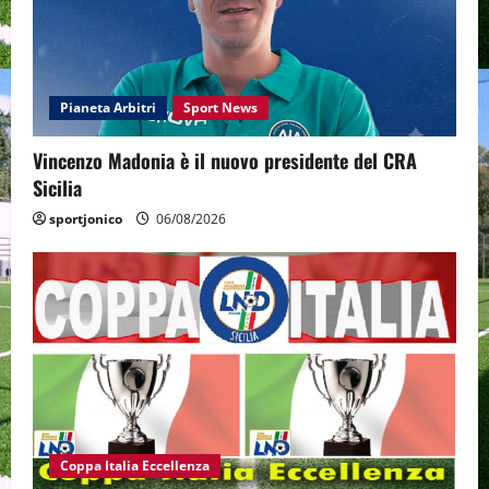
Pianeta Arbitri
Sport News
Vincenzo Madonia è il nuovo presidente del CRA
Sicilia
sportjonico
06/08/2026
Coppa Italia Eccellenza