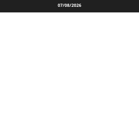
Salta
07/08/2026
al
contenuto