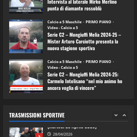
Intervista al laterale Mirko Merlino
Arturo
Carciotto
punta di diamante rossoblù
(Mongiuffi
Melia)
"SportEmpire" in Podcast
26/09/2024
“SportEmpire” in Podcast: 26^ Puntata
Calcio a 5 Maschile
PRIMO PIANO
(Martedi 07 Aprile 2026)
Video - Calcio a 5
Serie C2 – Mongiuffi Melia 2024-25 –
08/04/2026
5
Mister Arturo Carciotto presenta la
nuova stagione sportiva
"SportEmpire" in Podcast
11/09/2024
“SportEmpire” in Podcast: 30^ Puntata
Calcio a 5 Maschile
PRIMO PIANO
(Martedi 05 Maggio 2026)
Video - Calcio a 5
Serie C2 – Mongiuffi Melia 2024-25:
08/05/2026
1
Carmelo Intelisano “nel mio animo ho
ancora voglia di vincere”
"SportEmpire" in Podcast
Sport News
05/09/2024
“SportEmpire” in Podcast: 29^ Puntata
(Martedi 28 Aprile 2026)
TRASMISSIONI SPORTIVE
28/04/2026
2
"SportEmpire" in Podcast