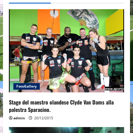
v
i
g
a
t
i
o
FotoGallery
n
Stage del maestro olandese Clyde Van Dams alla
palestra Sparacino.
admin
20/12/2015