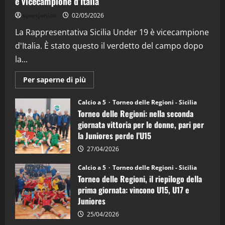
è vicecampione d’Italia
"SportEmpire" in Podcast
“SportEmpire” in Podcast: 26^ Puntata
sportjonico
02/05/2026
(Martedi 07 Aprile 2026)
La Rappresentativa Sicilia Under 19 è vicecampione
08/04/2026
5
d'Italia. È stato questo il verdetto del campo dopo
la...
Maggiori
Per saperne di più
informazioni
su
Torneo
Calcio a 5
Torneo delle Regioni - Sicilia
delle
Torneo delle Regioni: nella seconda
Regioni
di
giornata vittoria per le donne, pari per
calcio
la Juniores perde l’U15
a
5:
la
27/04/2026
Sicilia
Juniores
Calcio a 5
Torneo delle Regioni - Sicilia
è
Torneo delle Regioni, il riepilogo della
vicecampione
d’Italia
prima giornata: vincono U15, U17 e
Juniores
25/04/2026