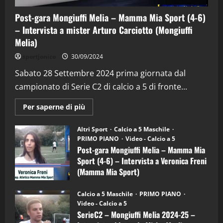
Post-gara Mongiuffi Melia – Mamma Mia Sport (4-6)
– Intervista a mister Arturo Carciotto (Mongiuffi
Melia)
"SportEmpire" in Podcast
Sport News
sportjonico
30/09/2024
“SportEmpire” in Podcast: 29^ Puntata
(Martedi 28 Aprile 2026)
Sabato 28 Settembre 2024 prima giornata dal
campionato di Serie C2 di calcio a 5 di fronte...
28/04/2026
2
Maggiori
Per saperne di più
informazioni
"SportEmpire" in Podcast
su
“SportEmpire” in Podcast: 28^ Puntata
Post-
Altri Sport
Calcio a 5 Maschile
gara
(Martedi 21 Aprile 2026)
PRIMO PIANO
Video - Calcio a 5
Mongiuffi
Melia
Post-gara Mongiuffi Melia – Mamma Mia
21/04/2026
–
3
Sport (4-6) – Intervista a Veronica Freni
Mamma
Mia
(Mamma Mia Sport)
Sport
"SportEmpire" in Podcast
Sport News
(4-
30/09/2024
6)
“SportEmpire” in Podcast: 27^ Puntata
Calcio a 5 Maschile
PRIMO PIANO
–
(Martedi 14 Aprile 2026)
Video - Calcio a 5
Intervista
a
SerieC2 – Mongiuffi Melia 2024-25 –
15/04/2026
mister
4