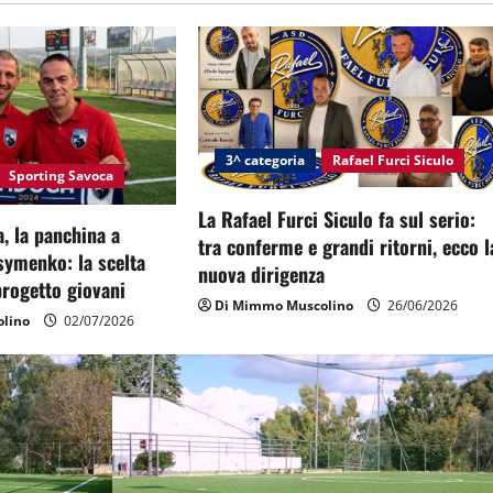
3^ categoria
Rafael Furci Siculo
Sporting Savoca
La Rafael Furci Siculo fa sul serio:
, la panchina a
tra conferme e grandi ritorni, ecco l
symenko: la scelta
nuova dirigenza
 progetto giovani
Di Mimmo Muscolino
26/06/2026
lino
02/07/2026