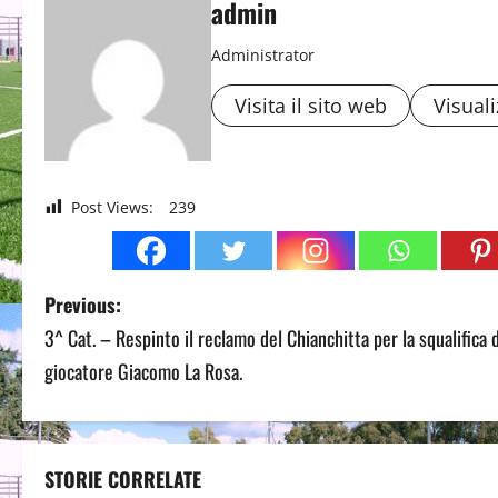
admin
Administrator
Visita il sito web
Visuali
Post Views:
239
P
Previous:
3^ Cat. – Respinto il reclamo del Chianchitta per la squalifica 
o
giocatore Giacomo La Rosa.
s
t
STORIE CORRELATE
n