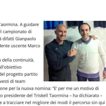
 Taormina. A guidare
el campionato di
à difatti Gianpaolo
idente uscente Marco
della continuità,
l’obiettivo
del progetto partito
 vesti di team
ione per la nuova nomina: “E’ per me un motivo di
vo presidente del Triskell Taormina – ha dichiarato –
a tracciare nel migliore dei modi il percorso sin qui