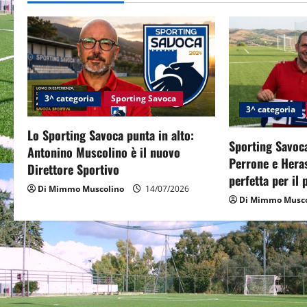
a
v
i
3^ categoria
Sporting Savoca
g
3^ categoria
Lo Sporting Savoca punta in alto:
a
Sporting Savoca
Antonino Muscolino è il nuovo
Perrone e Hera
t
Direttore Sportivo
perfetta per il
Di Mimmo Muscolino
14/07/2026
i
Di Mimmo Musco
o
n