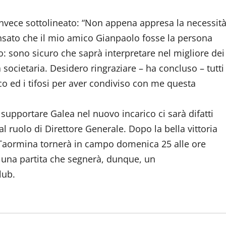
 invece sottolineato: “Non appena appresa la necessit
nsato che il mio amico Gianpaolo fosse la persona
co: sono sicuro che saprà interpretare nel migliore dei
a societaria. Desidero ringraziare – ha concluso – tutti 
ico ed i tifosi per aver condiviso con me questa
 supportare Galea nel nuovo incarico ci sarà difatti
 ruolo di Direttore Generale. Dopo la bella vittoria
ll Taormina tornerà in campo domenica 25 alle ore
r una partita che segnerà, dunque, un
lub.