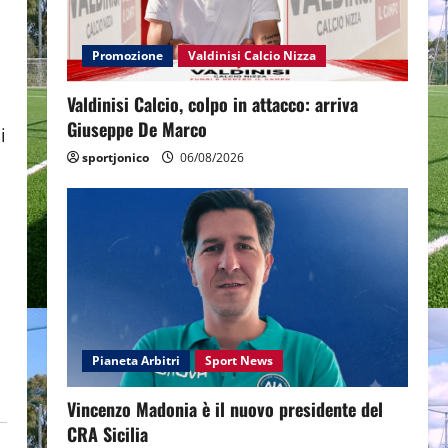
à
Promozione
Valdinisi Calcio Nizza
Valdinisi Calcio, colpo in attacco: arriva
Giuseppe De Marco
i
sportjonico
06/08/2026
Pianeta Arbitri
Sport News
Vincenzo Madonia è il nuovo presidente del
CRA Sicilia