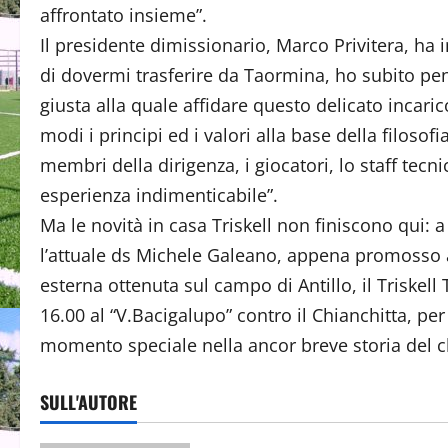
affrontato insieme”.
Il presidente dimissionario, Marco Privitera, ha
di dovermi trasferire da Taormina, ho subito pe
giusta alla quale affidare questo delicato incari
modi i principi ed i valori alla base della filosofi
membri della dirigenza, i giocatori, lo staff tecn
esperienza indimenticabile”.
Ma le novità in casa Triskell non finiscono qui: a
l’attuale ds Michele Galeano, appena promosso al
esterna ottenuta sul campo di Antillo, il Triske
16.00 al “V.Bacigalupo” contro il Chianchitta, pe
momento speciale nella ancor breve storia del c
SULL'AUTORE