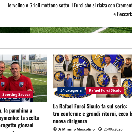
Iervolino e Grioli mettono sotto il Furci che si rialza con Cremen
e Beccari
3^ categoria
Rafael Furci Siculo
Sporting Savoca
La Rafael Furci Siculo fa sul serio:
, la panchina a
tra conferme e grandi ritorni, ecco l
symenko: la scelta
nuova dirigenza
 progetto giovani
Di Mimmo Muscolino
26/06/2026