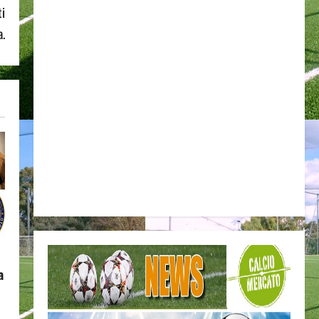
ti
a.
a