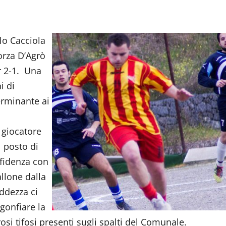
lo Cacciola
Forza D’Agrò
r 2-1. Una
i di
terminante ai
 giocatore
l posto di
fidenza con
allone dalla
eddezza ci
gonfiare la
osi tifosi presenti sugli spalti del Comunale.