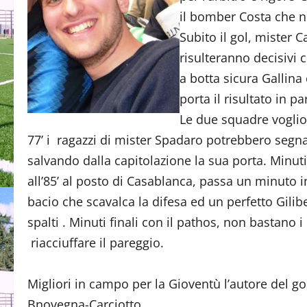
il bomber Costa che n
Subito il gol, mister 
risulteranno decisivi c
a botta sicura Gallin
porta il risultato in par
Le due squadre voglio
77’ i ragazzi di mister Spadaro potrebbero seg
salvando dalla capitolazione la sua porta. Minuti 
all’85’ al posto di Casablanca, passa un minuto i
bacio che scavalca la difesa ed un perfetto Giliber
spalti . Minuti finali con il pathos, non bastano 
riacciuffare il pareggio.
Migliori in campo per la Gioventù l’autore del gol 
Bnovegna-Carciotto