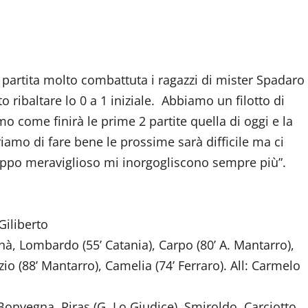
“ partita molto combattuta i ragazzi di mister Spadaro
 ribaltare lo 0 a 1 iniziale. Abbiamo un filotto di
emo come finirà le prime 2 partite quella di oggi e la
amo di fare bene le prossime sarà difficile ma ci
uppo meraviglioso mi inorgogliscono sempre più”.
Giliberto
à, Lombardo (55’ Catania), Carpo (80’ A. Mantarro),
io (88’ Mantarro), Camelia (74’ Ferraro). All: Carmelo
 Bonvegna, Piras (G. Lo Giudice), Smiroldo, Carciotto,