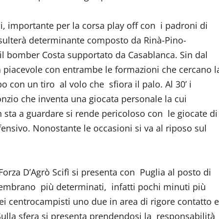
, importante per la corsa play off con i padroni di
risulterà determinante composto da Rinà-Pino-
il bomber Costa supportato da Casablanca. Sin dal
gara piacevole con entrambe le formazioni che cercano l
 con un tiro al volo che sfiora il palo. Al 30’ i
nzio che inventa una giocata personale la cui
n sta a guardare si rende pericoloso con le giocate di
ensivo. Nonostante le occasioni si va al riposo sul
 Forza D’Agrò Scifì si presenta con Puglia al posto di
sembrano più determinati, infatti pochi minuti più
i centrocampisti uno due in area di rigore contatto e
 Sulla sfera si presenta prendendosi la responsabilità