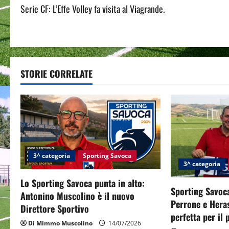
Serie CF: L’Effe Volley fa visita al Viagrande.
o
s
t
STORIE CORRELATE
n
a
v
i
3^ categoria
Sporting Savoca
g
3^ categoria
Lo Sporting Savoca punta in alto:
a
Sporting Savoca
Antonino Muscolino è il nuovo
Perrone e Hera
t
Direttore Sportivo
perfetta per il
Di Mimmo Muscolino
14/07/2026