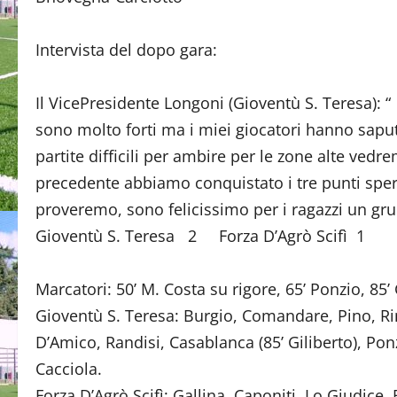
Intervista del dopo gara:
Il VicePresidente Longoni (Gioventù S. Teresa): 
sono molto forti ma i miei giocatori hanno saputo
partite difficili per ambire per le zone alte vedr
precedente abbiamo conquistato i tre punti speri
proveremo, sono felicissimo per i ragazzi un gr
Gioventù S. Teresa 2 Forza D’Agrò Scifì 1
Marcatori: 50’ M. Costa su rigore, 65’ Ponzio, 85’ 
Gioventù S. Teresa: Burgio, Comandare, Pino, Rin
D’Amico, Randisi, Casablanca (85’ Giliberto), Ponz
Cacciola.
Forza D’Agrò Scifì: Gallina, Caponiti, Lo Giudice,