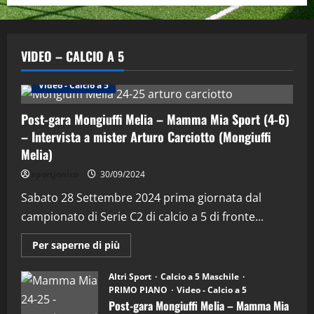
VIDEO – CALCIO A 5
Altri Sport
Calcio a 5 Maschile
PRIMO PIANO
Video - Calcio a 5
Post-gara Mongiuffi Melia – Mamma Mia Sport (4-6)
– Intervista a mister Arturo Carciotto (Mongiuffi
Melia)
"SportEmpire" in Podcast
Sport News
sportjonico
30/09/2024
“SportEmpire” in Podcast: 29^ Puntata
(Martedi 28 Aprile 2026)
Sabato 28 Settembre 2024 prima giornata dal
campionato di Serie C2 di calcio a 5 di fronte...
28/04/2026
2
Maggiori
Per saperne di più
informazioni
"SportEmpire" in Podcast
su
“SportEmpire” in Podcast: 28^ Puntata
Post-
Altri Sport
Calcio a 5 Maschile
gara
(Martedi 21 Aprile 2026)
PRIMO PIANO
Video - Calcio a 5
Mongiuffi
Melia
Post-gara Mongiuffi Melia – Mamma Mia
21/04/2026
–
3