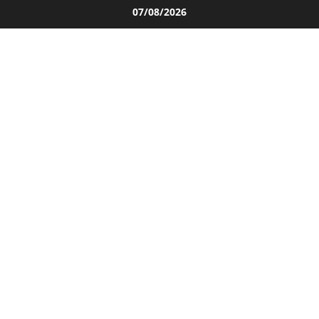
Salta
07/08/2026
al
contenuto