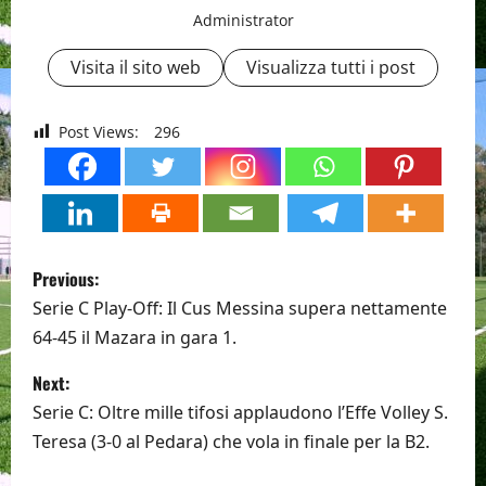
Administrator
Visita il sito web
Visualizza tutti i post
Post Views:
296
P
Previous:
o
Serie C Play-Off: Il Cus Messina supera nettamente
64-45 il Mazara in gara 1.
s
Next:
t
Serie C: Oltre mille tifosi applaudono l’Effe Volley S.
n
Teresa (3-0 al Pedara) che vola in finale per la B2.