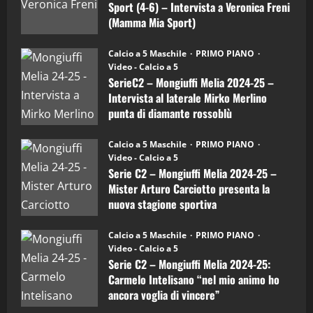
Sport (4-6) – Intervista a Veronica Freni
Mamma
Mia
(Mamma Mia Sport)
Sport
"SportEmpire" in Podcast
Sport News
(4-
30/09/2024
6)
“SportEmpire” in Podcast: 27^ Puntata
Calcio a 5 Maschile
PRIMO PIANO
–
(Martedi 14 Aprile 2026)
Video - Calcio a 5
Intervista
a
SerieC2 – Mongiuffi Melia 2024-25 –
15/04/2026
mister
4
Intervista al laterale Mirko Merlino
Arturo
Carciotto
punta di diamante rossoblù
(Mongiuffi
Melia)
"SportEmpire" in Podcast
26/09/2024
“SportEmpire” in Podcast: 26^ Puntata
Calcio a 5 Maschile
PRIMO PIANO
(Martedi 07 Aprile 2026)
Video - Calcio a 5
Serie C2 – Mongiuffi Melia 2024-25 –
08/04/2026
5
Mister Arturo Carciotto presenta la
nuova stagione sportiva
"SportEmpire" in Podcast
11/09/2024
“SportEmpire” in Podcast: 30^ Puntata
Calcio a 5 Maschile
PRIMO PIANO
(Martedi 05 Maggio 2026)
Video - Calcio a 5
Serie C2 – Mongiuffi Melia 2024-25:
08/05/2026
1
Carmelo Intelisano “nel mio animo ho
ancora voglia di vincere”
"SportEmpire" in Podcast
Sport News