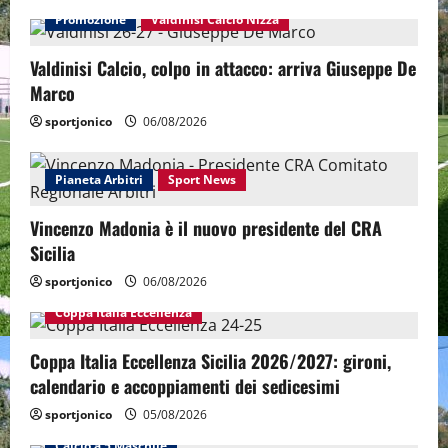
Promozione
Valdinisi Calcio Nizza
Valdinisi Calcio, colpo in attacco: arriva Giuseppe De
Marco
sportjonico
06/08/2026
Pianeta Arbitri
Sport News
Vincenzo Madonia è il nuovo presidente del CRA
Sicilia
sportjonico
06/08/2026
Coppa Italia Eccellenza
Coppa Italia Eccellenza Sicilia 2026/2027: gironi,
calendario e accoppiamenti dei sedicesimi
sportjonico
05/08/2026
Calcio a 5 Maschile