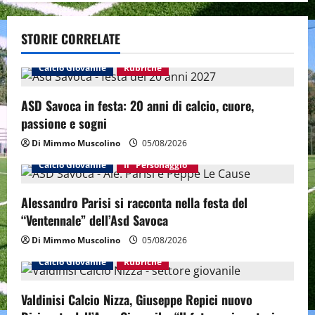
a
v
STORIE CORRELATE
i
Calcio Giovanile
Rubriche
g
ASD Savoca in festa: 20 anni di calcio, cuore,
a
passione e sogni
Di Mimmo Muscolino
05/08/2026
t
Calcio Giovanile
Il "Personaggio"
i
Alessandro Parisi si racconta nella festa del
o
“Ventennale” dell’Asd Savoca
n
Di Mimmo Muscolino
05/08/2026
Calcio Giovanile
Rubriche
Valdinisi Calcio Nizza, Giuseppe Repici nuovo