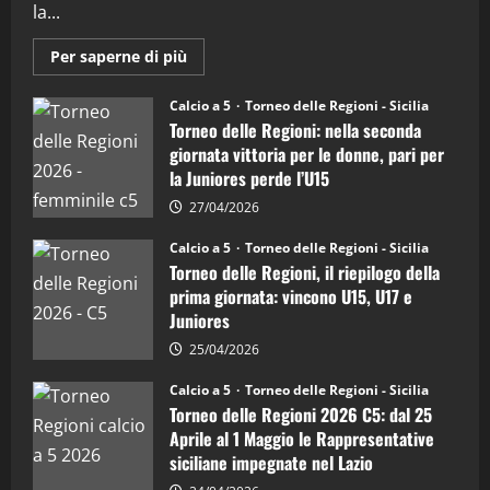
"SportEmpire" in Podcast
Sport News
la...
“SportEmpire” in Podcast: 27^ Puntata
(Martedi 14 Aprile 2026)
Maggiori
Per saperne di più
informazioni
15/04/2026
su
4
Torneo
Calcio a 5
Torneo delle Regioni - Sicilia
delle
Torneo delle Regioni: nella seconda
Regioni
di
"SportEmpire" in Podcast
giornata vittoria per le donne, pari per
calcio
“SportEmpire” in Podcast: 26^ Puntata
la Juniores perde l’U15
a
5:
(Martedi 07 Aprile 2026)
la
27/04/2026
Sicilia
08/04/2026
5
Juniores
Calcio a 5
Torneo delle Regioni - Sicilia
è
Torneo delle Regioni, il riepilogo della
vicecampione
d’Italia
prima giornata: vincono U15, U17 e
Juniores
25/04/2026
Calcio a 5
Torneo delle Regioni - Sicilia
Torneo delle Regioni 2026 C5: dal 25
Aprile al 1 Maggio le Rappresentative
siciliane impegnate nel Lazio