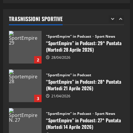
05/09/2024
“SportEmpire” in Podcast: 29^ Puntata
(Martedi 28 Aprile 2026)
TRASMISSIONI SPORTIVE
28/04/2026
2
"SportEmpire" in Podcast
“SportEmpire” in Podcast: 28^ Puntata
(Martedi 21 Aprile 2026)
21/04/2026
3
"SportEmpire" in Podcast
Sport News
“SportEmpire” in Podcast: 27^ Puntata
(Martedi 14 Aprile 2026)
15/04/2026
4
"SportEmpire" in Podcast
“SportEmpire” in Podcast: 26^ Puntata
(Martedi 07 Aprile 2026)