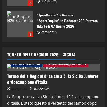
08/04/2026
5
"SportEmpire" in Podcast
“SportEmpire” in Podcast: 30^ Puntata
(Martedi 05 Maggio 2026)
08/05/2026
1
"SportEmpire" in Podcast
Sport News
“SportEmpire” in Podcast: 29^ Puntata
TORNEO DELLE REGIONI 2025 – SICILIA
(Martedi 28 Aprile 2026)
28/04/2026
Calcio a 5 Maschile
Torneo delle Regioni - Sicilia
2
Torneo delle Regioni di calcio a 5: la Sicilia Juniores
"SportEmpire" in Podcast
è vicecampione d’Italia
“SportEmpire” in Podcast: 28^ Puntata
(Martedi 21 Aprile 2026)
sportjonico
02/05/2026
21/04/2026
La Rappresentativa Sicilia Under 19 è vicecampione
3
d'Italia. È stato questo il verdetto del campo dopo