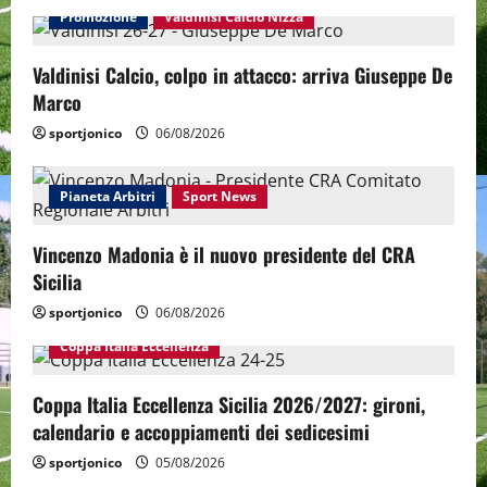
Promozione
Valdinisi Calcio Nizza
Valdinisi Calcio, colpo in attacco: arriva Giuseppe De
Marco
sportjonico
06/08/2026
Pianeta Arbitri
Sport News
Vincenzo Madonia è il nuovo presidente del CRA
Sicilia
sportjonico
06/08/2026
Coppa Italia Eccellenza
Coppa Italia Eccellenza Sicilia 2026/2027: gironi,
calendario e accoppiamenti dei sedicesimi
sportjonico
05/08/2026