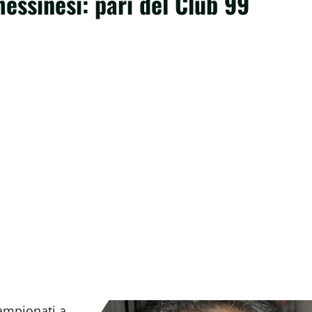
messinesi: pari del Club 99
campionati a