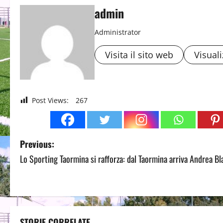
admin
Administrator
Visita il sito web
Visuali
Post Views:
267
P
Previous:
Lo Sporting Taormina si rafforza: dal Taormina arriva Andrea Bla
o
s
t
STORIE CORRELATE