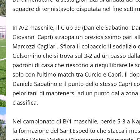
squadre di tennistavolo disputata nel fine setti
In A/2 maschile, il Club 99 (Daniele Sabatino, Da
Giovanni Caprì) strappa un preziosissimo pari al
Marcozzi Cagliari. Sfiora il colpaccio il sodalizio
Gelsomino che si trova sul 3-2 ad un passo dalla 
padroni di casa che riescono a riequilibrare le so
solo con l’ultimo match tra Curcio e Caprì. Il do
Daniele Sabatino e il punto dello stesso Caprì c
peloritani di mantenersi ad un punto dalla zona 
classifica.
Nel campionato di B/1 maschile, perde 5-3 a Napo
la formazione del Sant’Espedito che stacca i me