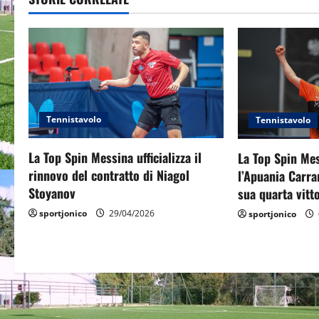
n
a
v
i
Tennistavolo
g
Tennistavolo
a
La Top Spin Messina ufficializza il
La Top Spin Mes
rinnovo del contratto di Niagol
l’Apuania Carra
t
Stoyanov
sua quarta vitto
i
sportjonico
29/04/2026
sportjonico
o
n