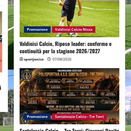
Promozione
Valdinisi Calcio Nizza
Valdinisi Calcio, Riposo leader: conferme e
continuità per la stagione 2026/2027
sportjonico
07/08/2026
i
Promozione
Santalessio Calcio - Tre Torri
Santalessio Calcio – Tre Torri: Giovanni Rovito