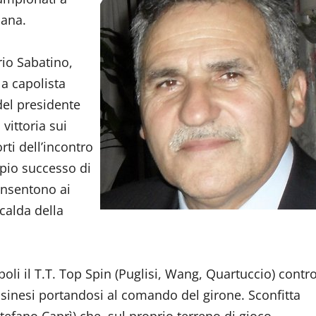
mana.
rio Sabatino,
la capolista
 del presidente
vittoria sui
rti dell’incontro
ppio successo di
onsentono ai
calda della
li il T.T. Top Spin (Puglisi, Wang, Quartuccio) contr
ssinesi portandosi al comando del girone. Sconfitta