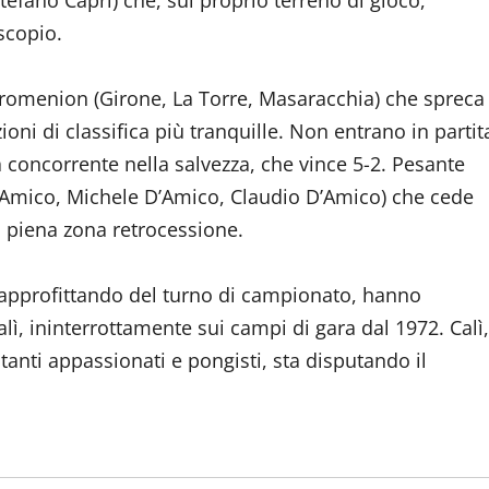
efano Caprì) che, sul proprio terreno di gioco,
scopio.
uromenion (Girone, La Torre, Masaracchia) che spreca
oni di classifica più tranquille. Non entrano in partit
a concorrente nella salvezza, che vince 5-2. Pesante
 D’Amico, Michele D’Amico, Claudio D’Amico) che cede
in piena zona retrocessione.
, approfittando del turno di campionato, hanno
alì, ininterrottamente sui campi di gara dal 1972. Calì,
tanti appassionati e pongisti, sta disputando il