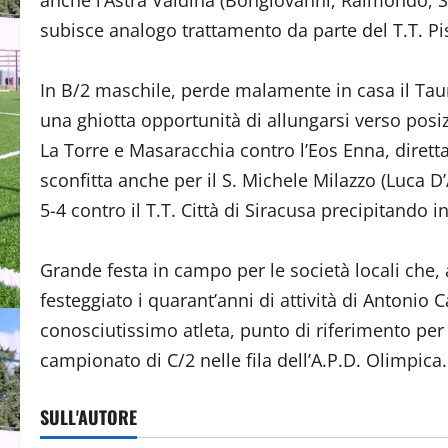
anche l’Astra Valdina (Bongiovanni, Raimondo, St
subisce analogo trattamento da parte del T.T. Pi
In B/2 maschile, perde malamente in casa il Ta
una ghiotta opportunità di allungarsi verso posizi
La Torre e Masaracchia contro l’Eos Enna, dirett
sconfitta anche per il S. Michele Milazzo (Luca
5-4 contro il T.T. Città di Siracusa precipitando 
Grande festa in campo per le società locali che
festeggiato i quarant’anni di attività di Antonio C
conosciutissimo atleta, punto di riferimento per 
campionato di C/2 nelle fila dell’A.P.D. Olimpica.
SULL'AUTORE