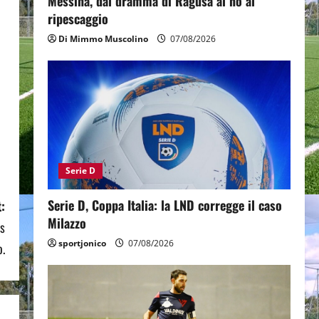
Messina, dal dramma di Ragusa al no al
ripescaggio
Di Mimmo Muscolino
07/08/2026
Serie D
Serie D, Coppa Italia: la LND corregge il caso
:
Milazzo
gs
sportjonico
07/08/2026
.