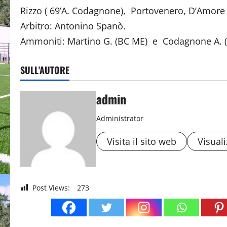
Rizzo ( 69’A. Codagnone), Portovenero, D’Amore (
Arbitro: Antonino Spanò.
Ammoniti: Martino G. (BC ME) e Codagnone A. 
SULL'AUTORE
admin
Administrator
Visita il sito web
Visuali
Post Views:
273