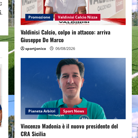
:
.
Promozione
Valdinisi Calcio Nizza
Valdinisi Calcio, colpo in attacco: arriva
Giuseppe De Marco
sportjonico
06/08/2026
Pianeta Arbitri
Sport News
Vincenzo Madonia è il nuovo presidente del
CRA Sicilia