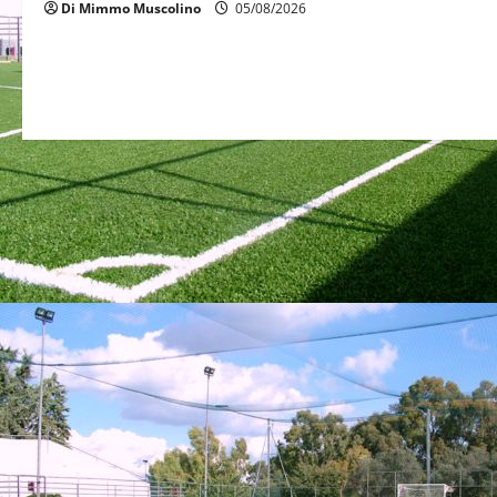
Di Mimmo Muscolino
05/08/2026
i
o
n