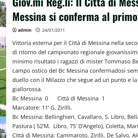
Giov.mi Reg.li: Il Città di Mes
Messina si conferma al primo
admin
24/01/2011
Vittoria esterna per il Città di Messina nella sec
di ritorno del campionato regionale giovanissimi gr
minimo risultato i ragazzi di mister Tommaso Bell
campo ostico del Bc Messina confermadosi sempre
duello con il Milazzo che segue ad un punto e l
giallorossa.
Bc Messina 0 Città di Messina 1
Marcatore: 11’ G. Zirilli.
Bc Messina: Bellinghieri, Cavallaro, S. Libro, Be
Pastura ( 52’M. Libro, 75’ D’Angelo), Coletta, Mar
Città di Messina: Cammaroto, Zirilli, De Salvo, A