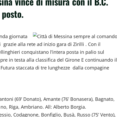
sina vince di misura con il B.C.
 posto.
onda giornata
azie alla rete ad inizio gara di Zirilli . Con il
inghieri conquistano l’intera posta in palio sul
 in testa alla classifica del Girone E continuando il
a Futura staccata di tre lunghezze dalla compagine
llantoni (69’ Donato), Amante (76’ Bonasera), Bagnato,
ino, Riga, Ambriano. All: Alberto Borgia.
lessio, Codagnone, Bonfiglio, Busà, Russo (75’ Vento),