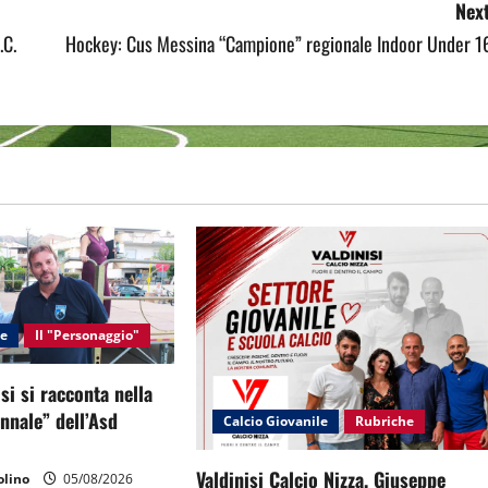
Next
.C.
Hockey: Cus Messina “Campione” regionale Indoor Under 16
le
Il "Personaggio"
si si racconta nella
ennale” dell’Asd
Calcio Giovanile
Rubriche
Valdinisi Calcio Nizza, Giuseppe
lino
05/08/2026