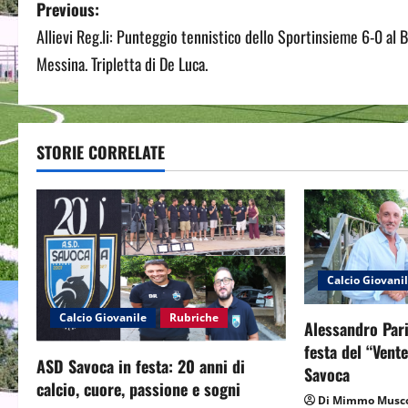
P
Previous:
Allievi Reg.li: Punteggio tennistico dello Sportinsieme 6-0 al B
o
Messina. Tripletta di De Luca.
s
t
STORIE CORRELATE
n
a
v
i
Calcio Giovani
g
Calcio Giovanile
Rubriche
Alessandro Pari
a
festa del “Vent
ASD Savoca in festa: 20 anni di
Savoca
t
calcio, cuore, passione e sogni
Di Mimmo Musco