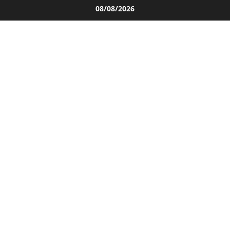
Salta
08/08/2026
al
contenuto