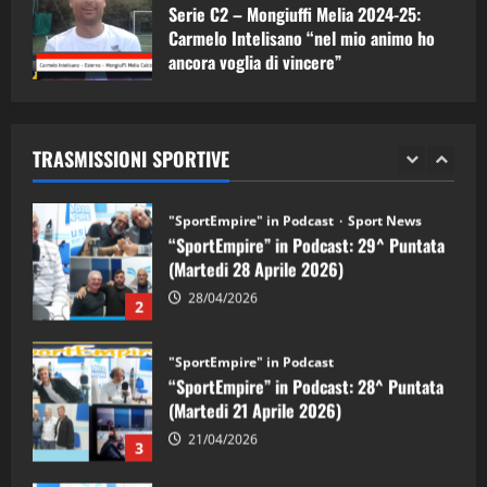
Serie C2 – Mongiuffi Melia 2024-25:
08/05/2026
1
Carmelo Intelisano “nel mio animo ho
ancora voglia di vincere”
"SportEmpire" in Podcast
Sport News
05/09/2024
“SportEmpire” in Podcast: 29^ Puntata
(Martedi 28 Aprile 2026)
TRASMISSIONI SPORTIVE
28/04/2026
2
"SportEmpire" in Podcast
“SportEmpire” in Podcast: 28^ Puntata
(Martedi 21 Aprile 2026)
21/04/2026
3
"SportEmpire" in Podcast
Sport News
“SportEmpire” in Podcast: 27^ Puntata
(Martedi 14 Aprile 2026)
15/04/2026
4