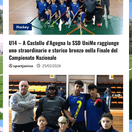
a
t
Hockey
i
o
U14 – A Castello d’Agogna la SSD UniMe raggiunge
uno straordinario e storico bronzo nella Finale del
n
Campionato Nazionale
sportjonico
25/02/2026