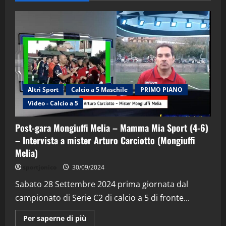
Altri Sport
Calcio a 5 Maschile
PRIMO PIANO
Video - Calcio a 5
Post-gara Mongiuffi Melia – Mamma Mia Sport (4-6)
– Intervista a mister Arturo Carciotto (Mongiuffi
Melia)
"SportEmpire" in Podcast
Sport News
sportjonico
30/09/2024
“SportEmpire” in Podcast: 29^ Puntata
(Martedi 28 Aprile 2026)
Sabato 28 Settembre 2024 prima giornata dal
campionato di Serie C2 di calcio a 5 di fronte...
28/04/2026
2
Maggiori
Per saperne di più
informazioni