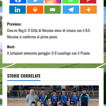
P
Previous:
o
Giov.mi Reg.li: Il Città di Messina vince di misura con il B.C.
Messina si conferma al primo posto.
s
Next:
t
Il Letojanni ennesimo pareggio: 0-0 casalingo con il Pisano.
n
a
STORIE CORRELATE
v
i
g