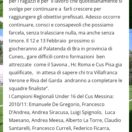
per i ragazzi e per il lavoro che quotidianamente si
svolge per continuare a farli crescere per
raggiungere gli obiettivi prefissati. Adesso occorre
continuare, consci e consapevoli che possiamo
farcela, senza tralasciare nulla, ma anche senza
timore. Il 12 e 13 Febbraio prossimo si
giocheranno al Palatenda di Bra in provincia di
Cuneo,. gare difficili contro formazioni ben
attrezzate come il Savona , Hc Roma e Cus Pisa gia
qualificate, in attesa di sapere chi tra Villafranca
Verone e Riva del Garda andranno a completare le
squadre finaliste”.
I Campioni Regionali Under 16 del Cus Messina:
2010/11: Emanuele De Gregorio, Francesco
D’Andrea, Andrea Siracusa, Luigi Spignolo, Luca
Maesano, Andrea Meesa, Alberto La Torre, Claudio
Santarelli, Francesco Curreli, Federico Ficarra,