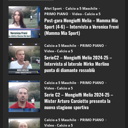
"SportEmpire" in Podcast
su
“SportEmpire” in Podcast: 28^ Puntata
Post-
Altri Sport
Calcio a 5 Maschile
gara
(Martedi 21 Aprile 2026)
PRIMO PIANO
Video - Calcio a 5
Mongiuffi
Melia
Post-gara Mongiuffi Melia – Mamma Mia
21/04/2026
–
3
Sport (4-6) – Intervista a Veronica Freni
Mamma
Mia
(Mamma Mia Sport)
Sport
"SportEmpire" in Podcast
Sport News
(4-
30/09/2024
6)
“SportEmpire” in Podcast: 27^ Puntata
Calcio a 5 Maschile
PRIMO PIANO
–
(Martedi 14 Aprile 2026)
Video - Calcio a 5
Intervista
a
SerieC2 – Mongiuffi Melia 2024-25 –
15/04/2026
mister
4
Intervista al laterale Mirko Merlino
Arturo
Carciotto
punta di diamante rossoblù
(Mongiuffi
Melia)
"SportEmpire" in Podcast
26/09/2024
“SportEmpire” in Podcast: 26^ Puntata
Calcio a 5 Maschile
PRIMO PIANO
(Martedi 07 Aprile 2026)
Video - Calcio a 5
Serie C2 – Mongiuffi Melia 2024-25 –
08/04/2026
5
Mister Arturo Carciotto presenta la
nuova stagione sportiva
"SportEmpire" in Podcast
11/09/2024
“SportEmpire” in Podcast: 30^ Puntata
Calcio a 5 Maschile
PRIMO PIANO
(Martedi 05 Maggio 2026)
Video - Calcio a 5