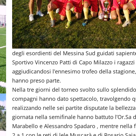
degli esordienti del Messina Sud guidati sapien
Sportivo Vincenzo Patti di Capo Milazzo i ragazz
aggiudicandosi l’ennesimo trofeo della stagione, 
hanno preso parte.
Nella tre giorni del torneo svolto sullo splendi
compagni hanno dato spettacolo, travolgendo qua
realizzando nelle sei partite disputate la bellezz
giornata nella semifinale hanno battuto l’Or.Sa d
Marabello e Alessandro Spadaro , mentre nella fi
2 a 1 con le reti di lele Muscarà e di Rosario Saja