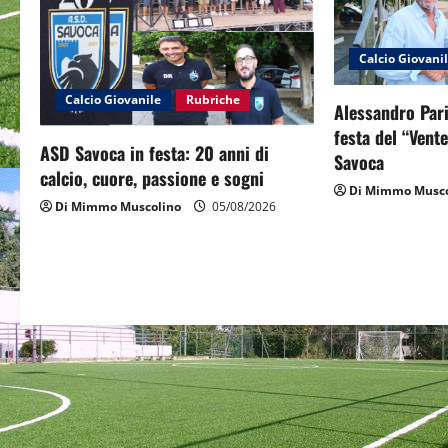
v
i
Calcio Giovani
g
Calcio Giovanile
Rubriche
Alessandro Pari
a
festa del “Vent
ASD Savoca in festa: 20 anni di
Savoca
t
calcio, cuore, passione e sogni
Di Mimmo Musco
Di Mimmo Muscolino
05/08/2026
i
o
n