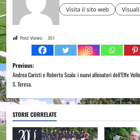
Visita il sito web
Visuali
Post Views:
351
P
Previous:
Andrea Caristi e Roberto Scala: i nuovi allenatori dell’Effe Voll
o
S. Teresa.
s
t
STORIE CORRELATE
n
a