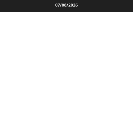
Salta
07/08/2026
al
contenuto