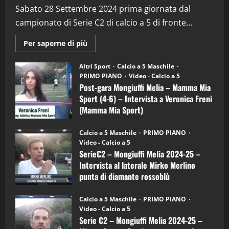
(Martedi 28 Aprile 2026)
Sabato 28 Settembre 2024 prima giornata dal
campionato di Serie C2 di calcio a 5 di fronte...
28/04/2026
2
Maggiori
Per saperne di più
informazioni
"SportEmpire" in Podcast
su
“SportEmpire” in Podcast: 28^ Puntata
Post-
Altri Sport
Calcio a 5 Maschile
gara
(Martedi 21 Aprile 2026)
PRIMO PIANO
Video - Calcio a 5
Mongiuffi
Melia
Post-gara Mongiuffi Melia – Mamma Mia
21/04/2026
–
3
Sport (4-6) – Intervista a Veronica Freni
Mamma
Mia
(Mamma Mia Sport)
Sport
"SportEmpire" in Podcast
Sport News
(4-
30/09/2024
6)
“SportEmpire” in Podcast: 27^ Puntata
Calcio a 5 Maschile
PRIMO PIANO
–
(Martedi 14 Aprile 2026)
Video - Calcio a 5
Intervista
a
SerieC2 – Mongiuffi Melia 2024-25 –
15/04/2026
mister
4
Intervista al laterale Mirko Merlino
Arturo
Carciotto
punta di diamante rossoblù
(Mongiuffi
Melia)
"SportEmpire" in Podcast
26/09/2024
“SportEmpire” in Podcast: 26^ Puntata
Calcio a 5 Maschile
PRIMO PIANO
(Martedi 07 Aprile 2026)
Video - Calcio a 5
Serie C2 – Mongiuffi Melia 2024-25 –
08/04/2026
5