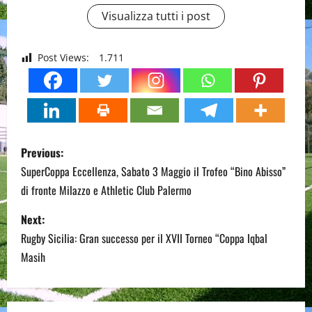
Visualizza tutti i post
Post Views:
1.711
P
Previous:
o
SuperCoppa Eccellenza, Sabato 3 Maggio il Trofeo “Bino Abisso”
di fronte Milazzo e Athletic Club Palermo
s
Next:
t
Rugby Sicilia: Gran successo per il XVII Torneo “Coppa Iqbal
n
Masih
a