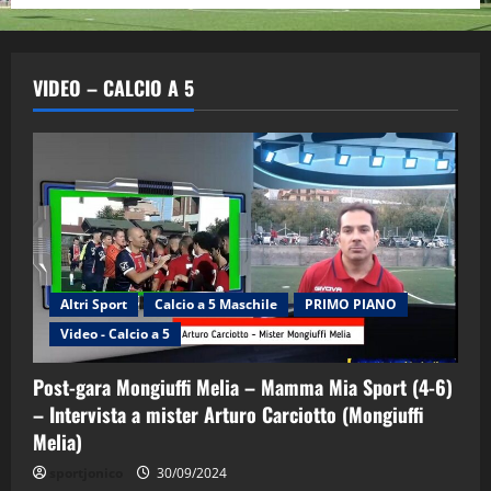
VIDEO – CALCIO A 5
Altri Sport
Calcio a 5 Maschile
PRIMO PIANO
Video - Calcio a 5
Post-gara Mongiuffi Melia – Mamma Mia Sport (4-6)
– Intervista a mister Arturo Carciotto (Mongiuffi
Melia)
"SportEmpire" in Podcast
Sport News
sportjonico
30/09/2024
“SportEmpire” in Podcast: 29^ Puntata