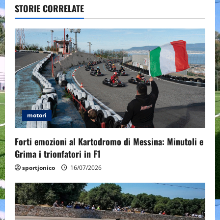
v
STORIE CORRELATE
i
g
a
t
i
motori
o
Forti emozioni al Kartodromo di Messina: Minutoli e
n
Grima i trionfatori in F1
sportjonico
16/07/2026