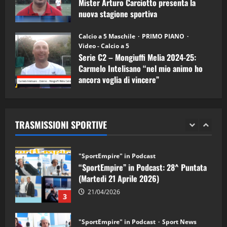
Mister Arturo Carciotto presenta la
nuova stagione sportiva
"SportEmpire" in Podcast
11/09/2024
“SportEmpire” in Podcast: 30^ Puntata
Calcio a 5 Maschile
PRIMO PIANO
(Martedi 05 Maggio 2026)
Video - Calcio a 5
Serie C2 – Mongiuffi Melia 2024-25:
08/05/2026
1
Carmelo Intelisano “nel mio animo ho
ancora voglia di vincere”
"SportEmpire" in Podcast
Sport News
05/09/2024
“SportEmpire” in Podcast: 29^ Puntata
(Martedi 28 Aprile 2026)
TRASMISSIONI SPORTIVE
28/04/2026
2
"SportEmpire" in Podcast
“SportEmpire” in Podcast: 28^ Puntata
(Martedi 21 Aprile 2026)
21/04/2026
3
"SportEmpire" in Podcast
Sport News