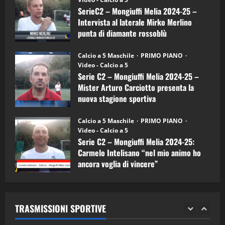
Intervista
a
SerieC2 – Mongiuffi Melia 2024-25 –
15/04/2026
mister
4
Intervista al laterale Mirko Merlino
Arturo
Carciotto
punta di diamante rossoblù
(Mongiuffi
Melia)
"SportEmpire" in Podcast
26/09/2024
“SportEmpire” in Podcast: 26^ Puntata
Calcio a 5 Maschile
PRIMO PIANO
(Martedi 07 Aprile 2026)
Video - Calcio a 5
Serie C2 – Mongiuffi Melia 2024-25 –
08/04/2026
5
Mister Arturo Carciotto presenta la
nuova stagione sportiva
"SportEmpire" in Podcast
11/09/2024
“SportEmpire” in Podcast: 30^ Puntata
Calcio a 5 Maschile
PRIMO PIANO
(Martedi 05 Maggio 2026)
Video - Calcio a 5
Serie C2 – Mongiuffi Melia 2024-25:
08/05/2026
1
Carmelo Intelisano “nel mio animo ho
ancora voglia di vincere”
"SportEmpire" in Podcast
Sport News
05/09/2024
“SportEmpire” in Podcast: 29^ Puntata
(Martedi 28 Aprile 2026)
TRASMISSIONI SPORTIVE
28/04/2026
2