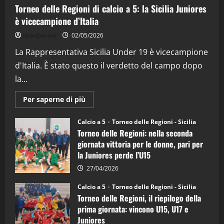
Torneo delle Regioni di calcio a 5: la Sicilia Juniores
è vicecampione d’Italia
"SportEmpire" in Podcast
“SportEmpire” in Podcast: 26^ Puntata
sportjonico
02/05/2026
(Martedi 07 Aprile 2026)
La Rappresentativa Sicilia Under 19 è vicecampione
08/04/2026
5
d'Italia. È stato questo il verdetto del campo dopo
la...
Maggiori
Per saperne di più
informazioni
su
Torneo
Calcio a 5
Torneo delle Regioni - Sicilia
delle
Torneo delle Regioni: nella seconda
Regioni
di
giornata vittoria per le donne, pari per
calcio
la Juniores perde l’U15
a
5:
la
27/04/2026
Sicilia
Juniores
Calcio a 5
Torneo delle Regioni - Sicilia
è
Torneo delle Regioni, il riepilogo della
vicecampione
d’Italia
prima giornata: vincono U15, U17 e
Juniores