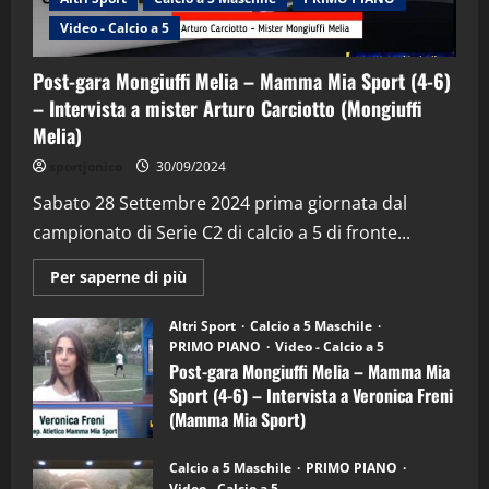
Video - Calcio a 5
Post-gara Mongiuffi Melia – Mamma Mia Sport (4-6)
– Intervista a mister Arturo Carciotto (Mongiuffi
Melia)
"SportEmpire" in Podcast
Sport News
sportjonico
30/09/2024
“SportEmpire” in Podcast: 29^ Puntata
(Martedi 28 Aprile 2026)
Sabato 28 Settembre 2024 prima giornata dal
campionato di Serie C2 di calcio a 5 di fronte...
28/04/2026
2
Maggiori
Per saperne di più
informazioni
"SportEmpire" in Podcast
su
“SportEmpire” in Podcast: 28^ Puntata
Post-
Altri Sport
Calcio a 5 Maschile
gara
(Martedi 21 Aprile 2026)
PRIMO PIANO
Video - Calcio a 5
Mongiuffi
Melia
Post-gara Mongiuffi Melia – Mamma Mia
21/04/2026
–
3
Sport (4-6) – Intervista a Veronica Freni
Mamma
Mia
(Mamma Mia Sport)
Sport
"SportEmpire" in Podcast
Sport News
(4-
30/09/2024
6)
“SportEmpire” in Podcast: 27^ Puntata
Calcio a 5 Maschile
PRIMO PIANO
–
(Martedi 14 Aprile 2026)
Video - Calcio a 5