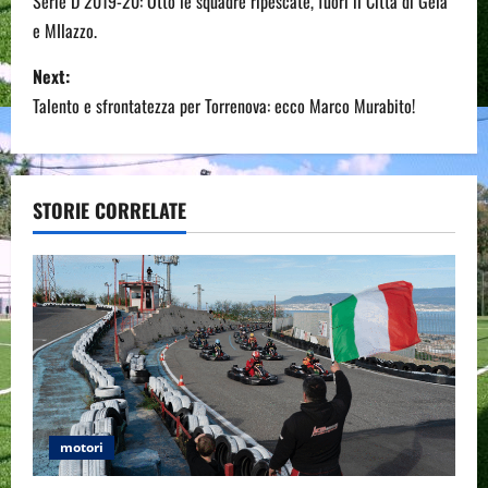
o
Serie D 2019-20: Otto le squadre ripescate, fuori il Città di Gela
e MIlazzo.
s
Next:
t
Talento e sfrontatezza per Torrenova: ecco Marco Murabito!
n
a
STORIE CORRELATE
v
i
g
a
t
motori
i