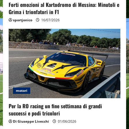
o
Forti emozioni al Kartodromo di Messina: Minutoli e
Grima i trionfatori in F1
n
sportjonico
16/07/2026
motori
Per la RO racing un fine settimana di grandi
successi e podi tricolori
Di Giuseppe Livecchi
01/06/2026