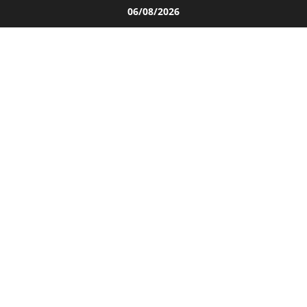
Salta
06/08/2026
al
contenuto