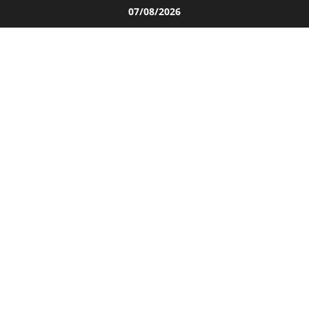
Salta
07/08/2026
al
contenuto