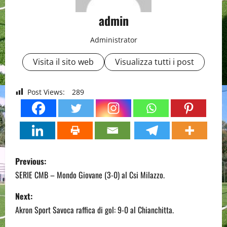
admin
Administrator
Visita il sito web
Visualizza tutti i post
Post Views:
289
P
Previous:
o
SERIE CMB – Mondo Giovane (3-0) al Csi Milazzo.
s
Next:
Akron Sport Savoca raffica di gol: 9-0 al Chianchitta.
t