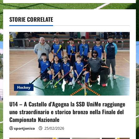
n
a
STORIE CORRELATE
v
i
g
a
t
Hockey
i
U14 – A Castello d’Agogna la SSD UniMe raggiunge
o
uno straordinario e storico bronzo nella Finale del
Campionato Nazionale
n
sportjonico
25/02/2026