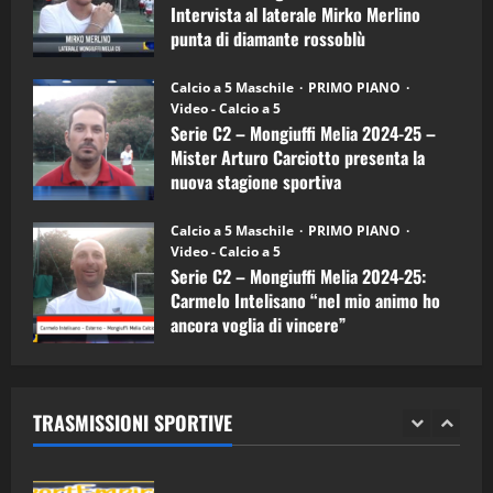
4
Intervista al laterale Mirko Merlino
Arturo
Carciotto
punta di diamante rossoblù
(Mongiuffi
Melia)
"SportEmpire" in Podcast
26/09/2024
“SportEmpire” in Podcast: 26^ Puntata
Calcio a 5 Maschile
PRIMO PIANO
(Martedi 07 Aprile 2026)
Video - Calcio a 5
Serie C2 – Mongiuffi Melia 2024-25 –
08/04/2026
5
Mister Arturo Carciotto presenta la
nuova stagione sportiva
"SportEmpire" in Podcast
11/09/2024
“SportEmpire” in Podcast: 30^ Puntata
Calcio a 5 Maschile
PRIMO PIANO
(Martedi 05 Maggio 2026)
Video - Calcio a 5
Serie C2 – Mongiuffi Melia 2024-25:
08/05/2026
1
Carmelo Intelisano “nel mio animo ho
ancora voglia di vincere”
"SportEmpire" in Podcast
Sport News
05/09/2024
“SportEmpire” in Podcast: 29^ Puntata
(Martedi 28 Aprile 2026)
TRASMISSIONI SPORTIVE
28/04/2026
2
"SportEmpire" in Podcast