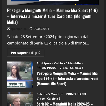
Post-gara Mongiuffi Melia – Mamma Mia Sport (4-6)
– Intervista a mister Arturo Carciotto (Mongiuffi
Melia)
"SportEmpire" in Podcast
Sport News
sportjonico
30/09/2024
“SportEmpire” in Podcast: 29^ Puntata
(Martedi 28 Aprile 2026)
Sabato 28 Settembre 2024 prima giornata dal
campionato di Serie C2 di calcio a 5 di fronte...
28/04/2026
2
Maggiori
Per saperne di più
informazioni
"SportEmpire" in Podcast
su
“SportEmpire” in Podcast: 28^ Puntata
Post-
Altri Sport
Calcio a 5 Maschile
gara
(Martedi 21 Aprile 2026)
PRIMO PIANO
Video - Calcio a 5
Mongiuffi
Melia
Post-gara Mongiuffi Melia – Mamma Mia
21/04/2026
–
3
Sport (4-6) – Intervista a Veronica Freni
Mamma
Mia
(Mamma Mia Sport)
Sport
"SportEmpire" in Podcast
Sport News
(4-
30/09/2024
6)
“SportEmpire” in Podcast: 27^ Puntata
Calcio a 5 Maschile
PRIMO PIANO
–
(Martedi 14 Aprile 2026)
Video - Calcio a 5
Intervista
a
SerieC2 – Mongiuffi Melia 2024-25 –
15/04/2026
mister