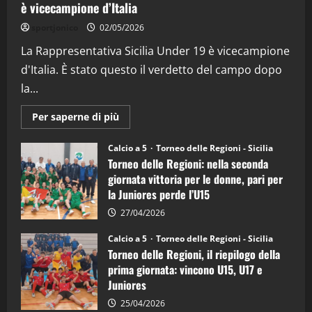
è vicecampione d’Italia
"SportEmpire" in Podcast
“SportEmpire” in Podcast: 26^ Puntata
sportjonico
02/05/2026
(Martedi 07 Aprile 2026)
La Rappresentativa Sicilia Under 19 è vicecampione
08/04/2026
5
d'Italia. È stato questo il verdetto del campo dopo
la...
Maggiori
Per saperne di più
informazioni
su
Torneo
Calcio a 5
Torneo delle Regioni - Sicilia
delle
Torneo delle Regioni: nella seconda
Regioni
di
giornata vittoria per le donne, pari per
calcio
la Juniores perde l’U15
a
5:
la
27/04/2026
Sicilia
Juniores
Calcio a 5
Torneo delle Regioni - Sicilia
è
Torneo delle Regioni, il riepilogo della
vicecampione
d’Italia
prima giornata: vincono U15, U17 e
Juniores
25/04/2026