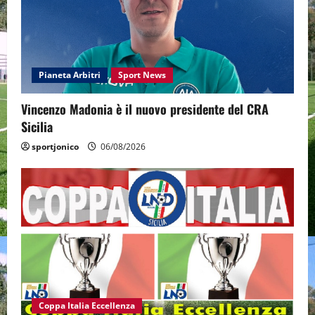
Pianeta Arbitri
Sport News
Vincenzo Madonia è il nuovo presidente del CRA
Sicilia
sportjonico
06/08/2026
Coppa Italia Eccellenza