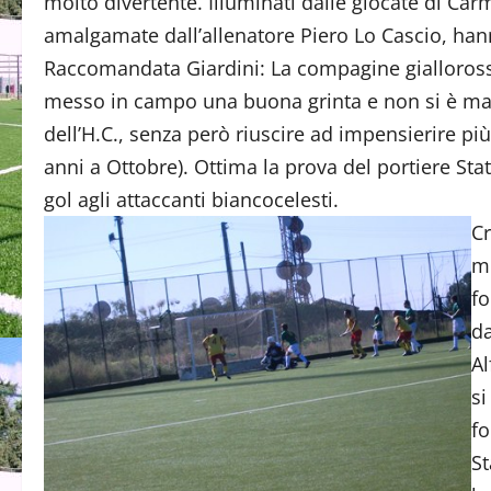
molto divertente. Illuminati dalle giocate di Car
amalgamate dall’allenatore Piero Lo Cascio, han
Raccomandata Giardini: La compagine gialloross
messo in campo una buona grinta e non si è mai 
dell’H.C., senza però riuscire ad impensierire più
anni a Ottobre). Ottima la prova del portiere Sta
gol agli attaccanti biancocelesti.
Cr
mo
fo
da
Al
si
fo
St