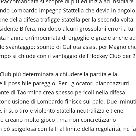
 Raccomandata si scopre di più ed inizia ad insidiare
uando Lombardo impegna Stattella che devia in angolo
e della difesa trafigge Statella per la seconda volta.
sidente Bifera, ma dopo alcuni grossolani errori a tu
data hanno un’impennata di orgoglio e grazie anche ad
o lo svantaggio: spunto di Gullota assist per Magno ch
tempo si chiude con il vantaggio dell’Hockey Club per 2
Club più determinata a chiudere la partita e la
 il possibile pareggio. Per i giocatori biancoazzurri
te di Taormina crea spesso pericoli nella difesa
la conclusione di Lombardo finisce sul palo. Due minut
suo tiro è violento Statella neutralizza e tiene
ascio creano molto gioco , ma non concretizzano
 pò spigolosa con falli al limite della regolarità, ne fa