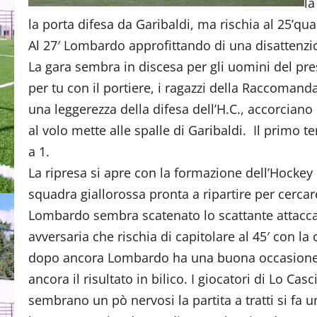
la
la porta difesa da Garibaldi, ma rischia al 25’q
Al 27′ Lombardo approfittando di una disattenzion
La gara sembra in discesa per gli uomini del pre
per tu con il portiere, i ragazzi della Raccoman
una leggerezza della difesa dell’H.C., accorcian
al volo mette alle spalle di Garibaldi. Il primo 
a 1.
La ripresa si apre con la formazione dell’Hockey 
squadra giallorossa pronta a ripartire per cercare
Lombardo sembra scatenato lo scattante attaccan
avversaria che rischia di capitolare al 45′ con 
dopo ancora Lombardo ha una buona occasione, il 
ancora il risultato in bilico. I giocatori di Lo C
sembrano un pò nervosi la partita a tratti si fa un