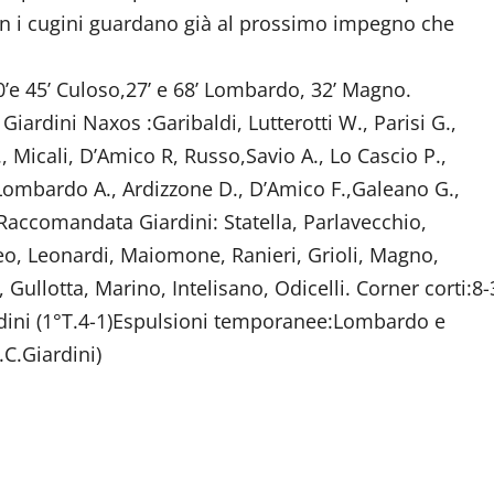
on i cugini guardano già al prossimo impegno che
0’e 45’ Culoso,27’ e 68’ Lombardo, 32’ Magno.
iardini Naxos :Garibaldi, Lutterotti W., Parisi G.,
, Micali, D’Amico R, Russo,Savio A., Lo Cascio P.,
ombardo A., Ardizzone D., D’Amico F.,Galeano G.,
S.Raccomandata Giardini: Statella, Parlavecchio,
o, Leonardi, Maiomone, Ranieri, Grioli, Magno,
Gullotta, Marino, Intelisano, Odicelli. Corner corti:8-
dini (1°T.4-1)Espulsioni temporanee:Lombardo e
.C.Giardini)