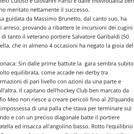
melo Culoso e Giovanni Parisi e dalle individualità ben
no meritato nettamente il successo.
a guidata da Massimo Brunetto, dal canto suo, ha
arreso, provando a ribattere le incursioni dei cugini
 di tanto il veterano portiere Salvatore Garibaldi (50
tella, che in almeno 4 occasioni ha negato la gioia del
onaca: Sin dalle prime battute la gara sembra subito
lto equilibrata, come accade nei derby tra
rmazioni di pari livello con azioni da una parte e
ll’altra. Il capitano dell’hockey Club ben marcato da
fio Meo non riesce a creare pericoli fino al 20’quando
 impossessa di una palla che stava per terminare sul
ndo e con un preciso diagonale batte il portiere
atella ed insacca all’angolino basso. Rotto l’equilibrio