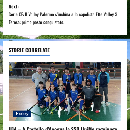
s
Next:
t
Serie CF: Il Volley Palermo s’inchina alla capolista Effe Volley S.
n
Teresa: primo posto conquistato.
a
v
STORIE CORRELATE
i
g
a
t
i
Hockey
o
U14 – A Castello d’Agogna la SSD UniMe raggiunge