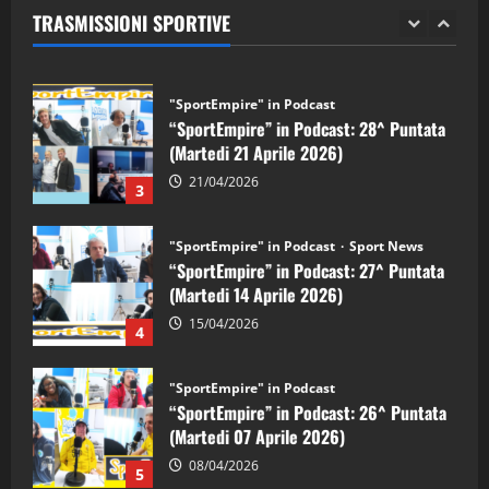
TRASMISSIONI SPORTIVE
28/04/2026
2
"SportEmpire" in Podcast
“SportEmpire” in Podcast: 28^ Puntata
(Martedi 21 Aprile 2026)
21/04/2026
3
"SportEmpire" in Podcast
Sport News
“SportEmpire” in Podcast: 27^ Puntata
(Martedi 14 Aprile 2026)
15/04/2026
4
"SportEmpire" in Podcast
“SportEmpire” in Podcast: 26^ Puntata
(Martedi 07 Aprile 2026)
08/04/2026
5