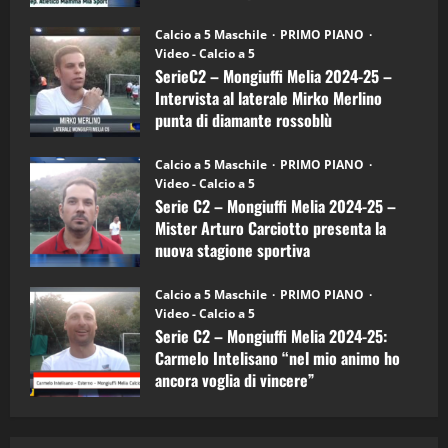
"SportEmpire" in Podcast
Sport News
(4-
30/09/2024
6)
“SportEmpire” in Podcast: 27^ Puntata
Calcio a 5 Maschile
PRIMO PIANO
–
(Martedi 14 Aprile 2026)
Video - Calcio a 5
Intervista
a
SerieC2 – Mongiuffi Melia 2024-25 –
15/04/2026
mister
4
Intervista al laterale Mirko Merlino
Arturo
Carciotto
punta di diamante rossoblù
(Mongiuffi
Melia)
"SportEmpire" in Podcast
26/09/2024
“SportEmpire” in Podcast: 26^ Puntata
Calcio a 5 Maschile
PRIMO PIANO
(Martedi 07 Aprile 2026)
Video - Calcio a 5
Serie C2 – Mongiuffi Melia 2024-25 –
08/04/2026
5
Mister Arturo Carciotto presenta la
nuova stagione sportiva
"SportEmpire" in Podcast
11/09/2024
“SportEmpire” in Podcast: 30^ Puntata
Calcio a 5 Maschile
PRIMO PIANO
(Martedi 05 Maggio 2026)
Video - Calcio a 5
Serie C2 – Mongiuffi Melia 2024-25:
08/05/2026
1
Carmelo Intelisano “nel mio animo ho
ancora voglia di vincere”
"SportEmpire" in Podcast
Sport News
05/09/2024
“SportEmpire” in Podcast: 29^ Puntata
(Martedi 28 Aprile 2026)