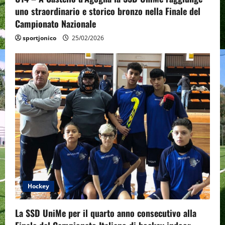
n
uno straordinario e storico bronzo nella Finale del
Campionato Nazionale
sportjonico
25/02/2026
Hockey
La SSD UniMe per il quarto anno consecutivo alla