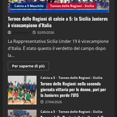
(Martedi 14 Aprile 2026)
Calcio a 5 Maschile
Torneo delle Regioni - Sicilia
15/04/2026
4
Torneo delle Regioni di calcio a 5: la Sicilia Juniores
è vicecampione d’Italia
"SportEmpire" in Podcast
“SportEmpire” in Podcast: 26^ Puntata
sportjonico
02/05/2026
(Martedi 07 Aprile 2026)
La Rappresentativa Sicilia Under 19 è vicecampione
08/04/2026
5
d'Italia. È stato questo il verdetto del campo dopo
la...
Maggiori
Per saperne di più
informazioni
su
Torneo
Calcio a 5
Torneo delle Regioni - Sicilia
delle
Torneo delle Regioni: nella seconda
Regioni
di
giornata vittoria per le donne, pari per
calcio
la Juniores perde l’U15
a
5:
la
27/04/2026
Sicilia
Juniores
Calcio a 5
Torneo delle Regioni - Sicilia
è
vicecampione