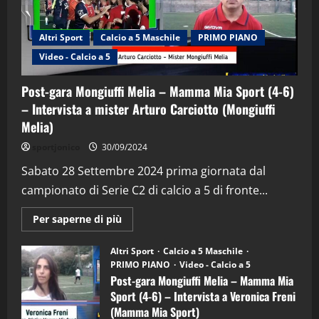
Altri Sport
Calcio a 5 Maschile
PRIMO PIANO
Video - Calcio a 5
Post-gara Mongiuffi Melia – Mamma Mia Sport (4-6)
– Intervista a mister Arturo Carciotto (Mongiuffi
Melia)
"SportEmpire" in Podcast
Sport News
sportjonico
30/09/2024
“SportEmpire” in Podcast: 29^ Puntata
(Martedi 28 Aprile 2026)
Sabato 28 Settembre 2024 prima giornata dal
campionato di Serie C2 di calcio a 5 di fronte...
28/04/2026
2
Maggiori
Per saperne di più
informazioni
"SportEmpire" in Podcast
su
“SportEmpire” in Podcast: 28^ Puntata
Post-
Altri Sport
Calcio a 5 Maschile
gara
(Martedi 21 Aprile 2026)
PRIMO PIANO
Video - Calcio a 5
Mongiuffi
Melia
Post-gara Mongiuffi Melia – Mamma Mia
21/04/2026
–
3
Sport (4-6) – Intervista a Veronica Freni
Mamma
Mia
(Mamma Mia Sport)
Sport