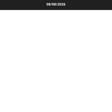
Salta
08/08/2026
al
contenuto