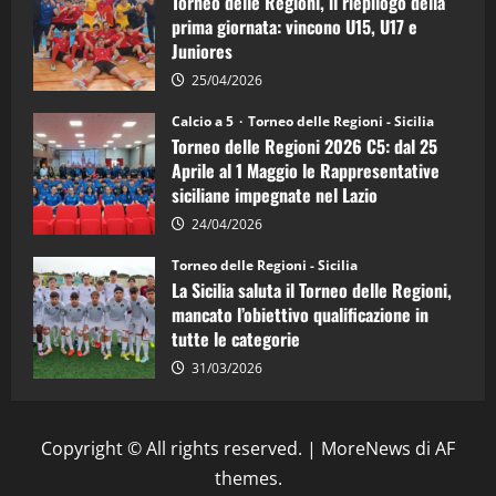
Torneo delle Regioni, il riepilogo della
d’Italia
prima giornata: vincono U15, U17 e
Juniores
25/04/2026
Calcio a 5
Torneo delle Regioni - Sicilia
Torneo delle Regioni 2026 C5: dal 25
Aprile al 1 Maggio le Rappresentative
siciliane impegnate nel Lazio
24/04/2026
Torneo delle Regioni - Sicilia
La Sicilia saluta il Torneo delle Regioni,
mancato l’obiettivo qualificazione in
tutte le categorie
31/03/2026
Copyright © All rights reserved.
|
MoreNews
di AF
themes.