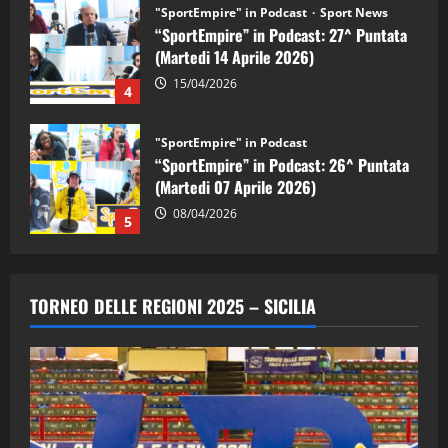
"SportEmpire" in Podcast
“SportEmpire” in Podcast: 26^ Puntata
(Martedi 07 Aprile 2026)
08/04/2026
5
"SportEmpire" in Podcast
“SportEmpire” in Podcast: 30^ Puntata
(Martedi 05 Maggio 2026)
08/05/2026
1
"SportEmpire" in Podcast
Sport News
“SportEmpire” in Podcast: 29^ Puntata
TORNEO DELLE REGIONI 2025 – SICILIA
(Martedi 28 Aprile 2026)
28/04/2026
2
"SportEmpire" in Podcast
“SportEmpire” in Podcast: 28^ Puntata
(Martedi 21 Aprile 2026)