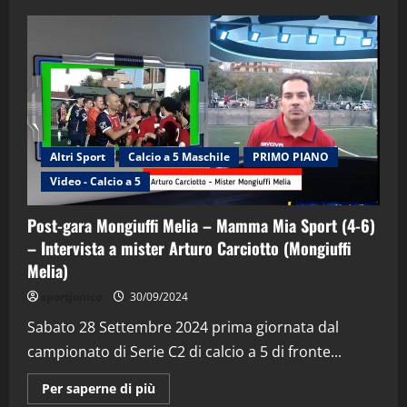
Altri Sport
Calcio a 5 Maschile
PRIMO PIANO
Video - Calcio a 5
Post-gara Mongiuffi Melia – Mamma Mia Sport (4-6)
– Intervista a mister Arturo Carciotto (Mongiuffi
Melia)
"SportEmpire" in Podcast
Sport News
sportjonico
30/09/2024
“SportEmpire” in Podcast: 29^ Puntata
(Martedi 28 Aprile 2026)
Sabato 28 Settembre 2024 prima giornata dal
campionato di Serie C2 di calcio a 5 di fronte...
28/04/2026
2
Maggiori
Per saperne di più
informazioni
"SportEmpire" in Podcast