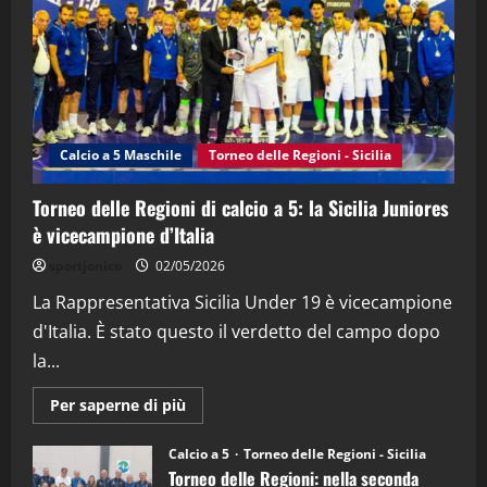
21/04/2026
3
"SportEmpire" in Podcast
Sport News
“SportEmpire” in Podcast: 27^ Puntata
(Martedi 14 Aprile 2026)
Calcio a 5 Maschile
Torneo delle Regioni - Sicilia
15/04/2026
4
Torneo delle Regioni di calcio a 5: la Sicilia Juniores
è vicecampione d’Italia
"SportEmpire" in Podcast
“SportEmpire” in Podcast: 26^ Puntata
sportjonico
02/05/2026
(Martedi 07 Aprile 2026)
La Rappresentativa Sicilia Under 19 è vicecampione
08/04/2026
5
d'Italia. È stato questo il verdetto del campo dopo
la...
Maggiori
Per saperne di più
informazioni
su
Torneo
Calcio a 5
Torneo delle Regioni - Sicilia
delle
Torneo delle Regioni: nella seconda
Regioni