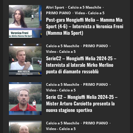
su
“SportEmpire” in Podcast: 28^ Puntata
Post-
Altri Sport
Calcio a 5 Maschile
gara
(Martedi 21 Aprile 2026)
PRIMO PIANO
Video - Calcio a 5
Mongiuffi
Melia
Post-gara Mongiuffi Melia – Mamma Mia
21/04/2026
–
3
Sport (4-6) – Intervista a Veronica Freni
Mamma
Mia
(Mamma Mia Sport)
Sport
"SportEmpire" in Podcast
Sport News
(4-
30/09/2024
6)
“SportEmpire” in Podcast: 27^ Puntata
Calcio a 5 Maschile
PRIMO PIANO
–
(Martedi 14 Aprile 2026)
Video - Calcio a 5
Intervista
a
SerieC2 – Mongiuffi Melia 2024-25 –
15/04/2026
mister
4
Intervista al laterale Mirko Merlino
Arturo
Carciotto
punta di diamante rossoblù
(Mongiuffi
Melia)
"SportEmpire" in Podcast
26/09/2024
“SportEmpire” in Podcast: 26^ Puntata
Calcio a 5 Maschile
PRIMO PIANO
(Martedi 07 Aprile 2026)
Video - Calcio a 5
Serie C2 – Mongiuffi Melia 2024-25 –
08/04/2026
5
Mister Arturo Carciotto presenta la
nuova stagione sportiva
"SportEmpire" in Podcast
11/09/2024
“SportEmpire” in Podcast: 30^ Puntata
Calcio a 5 Maschile
PRIMO PIANO
(Martedi 05 Maggio 2026)
Video - Calcio a 5