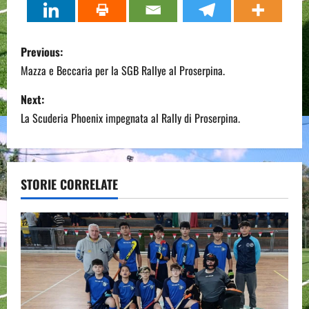
P
Previous:
o
Mazza e Beccaria per la SGB Rallye al Proserpina.
s
Next:
La Scuderia Phoenix impegnata al Rally di Proserpina.
t
n
a
STORIE CORRELATE
v
i
g
a