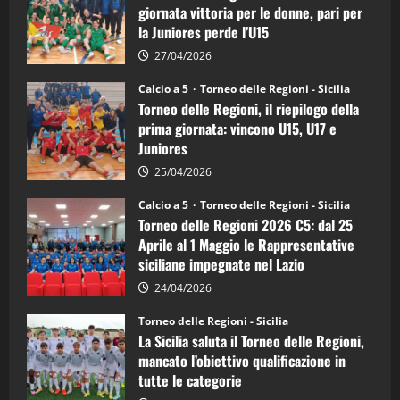
di
giornata vittoria per le donne, pari per
calcio
la Juniores perde l’U15
a
5:
la
27/04/2026
Sicilia
Juniores
Calcio a 5
Torneo delle Regioni - Sicilia
è
Torneo delle Regioni, il riepilogo della
vicecampione
d’Italia
prima giornata: vincono U15, U17 e
Juniores
25/04/2026
Calcio a 5
Torneo delle Regioni - Sicilia
Torneo delle Regioni 2026 C5: dal 25
Aprile al 1 Maggio le Rappresentative
siciliane impegnate nel Lazio
24/04/2026
Torneo delle Regioni - Sicilia
La Sicilia saluta il Torneo delle Regioni,
mancato l’obiettivo qualificazione in
tutte le categorie