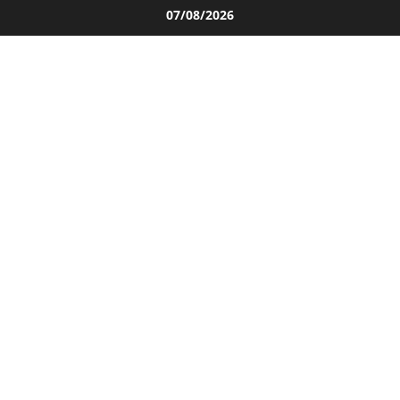
Salta
07/08/2026
al
contenuto