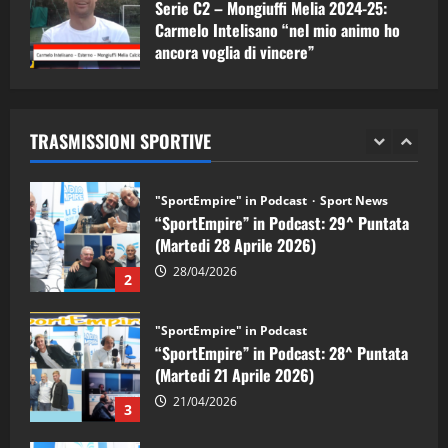
Serie C2 – Mongiuffi Melia 2024-25:
08/05/2026
1
Carmelo Intelisano “nel mio animo ho
ancora voglia di vincere”
"SportEmpire" in Podcast
Sport News
05/09/2024
“SportEmpire” in Podcast: 29^ Puntata
(Martedi 28 Aprile 2026)
TRASMISSIONI SPORTIVE
28/04/2026
2
"SportEmpire" in Podcast
“SportEmpire” in Podcast: 28^ Puntata
(Martedi 21 Aprile 2026)
21/04/2026
3
"SportEmpire" in Podcast
Sport News
“SportEmpire” in Podcast: 27^ Puntata
(Martedi 14 Aprile 2026)
15/04/2026
4