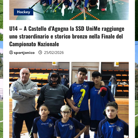
t
Hockey
i
U14 – A Castello d’Agogna la SSD UniMe raggiunge
o
uno straordinario e storico bronzo nella Finale del
Campionato Nazionale
n
sportjonico
25/02/2026