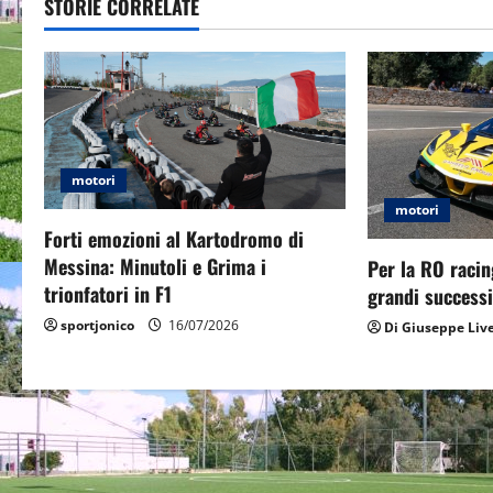
t
STORIE CORRELATE
n
a
v
i
motori
motori
g
Forti emozioni al Kartodromo di
Messina: Minutoli e Grima i
Per la RO racin
a
trionfatori in F1
grandi successi
t
sportjonico
16/07/2026
Di Giuseppe Liv
i
o
n