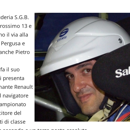
deria S.G.B.
 prossimo 13 e
 il via alla
 Pergusa e
 anche Pietro
fa il suo
si presenta
rmante Renault
l navigatore
 campionato
citore del
i di classe