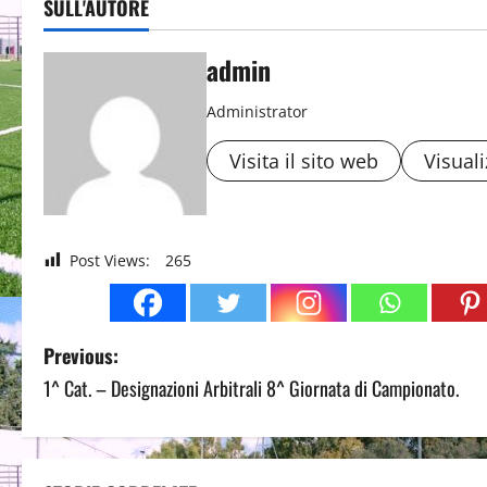
SULL'AUTORE
admin
Administrator
Visita il sito web
Visuali
Post Views:
265
P
Previous:
1^ Cat. – Designazioni Arbitrali 8^ Giornata di Campionato.
o
s