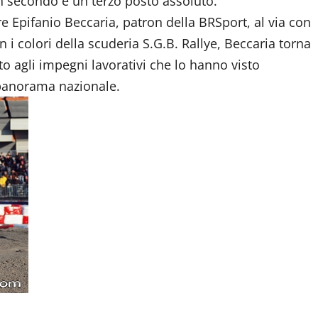
n secondo e un terzo posto assoluto.
re Epifanio Beccaria, patron della BRSport, al via con
i colori della scuderia S.G.B. Rallye, Beccaria torna
o agli impegni lavorativi che lo hanno visto
 panorama nazionale.