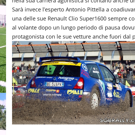
nella sua carriera agonistica si contano anche u
Sarà invece l’esperto Antonio Pittella a coadiuva
una delle sue Renault Clio Super1600 sempre con 
al volante dopo un lungo periodo di pausa dovut
protagonista con le sue vetture anche fuori dal