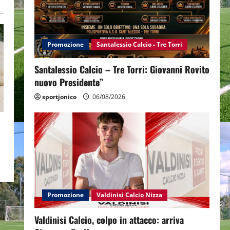
Promozione
Santalessio Calcio - Tre Torri
Santalessio Calcio – Tre Torri: Giovanni Rovito
nuovo Presidente”
sportjonico
06/08/2026
Promozione
Valdinisi Calcio Nizza
Valdinisi Calcio, colpo in attacco: arriva