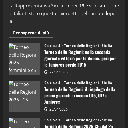
(Martedi 07 Aprile 2026)
La Rappresentativa Sicilia Under 19 è vicecampione
08/04/2026
5
d'Italia. È stato questo il verdetto del campo dopo
la...
Maggiori
Per saperne di più
informazioni
su
Torneo
Calcio a 5
Torneo delle Regioni - Sicilia
delle
Torneo delle Regioni: nella seconda
Regioni
di
giornata vittoria per le donne, pari per
calcio
la Juniores perde l’U15
a
5:
la
27/04/2026
Sicilia
Juniores
Calcio a 5
Torneo delle Regioni - Sicilia
è
Torneo delle Regioni, il riepilogo della
vicecampione
d’Italia
prima giornata: vincono U15, U17 e
Juniores
25/04/2026
Calcio a 5
Torneo delle Regioni - Sicilia
Torneo delle Regioni 2026 C5: dal 25