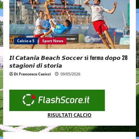
Calcio a 5
Sport News
𝙄𝙡 𝘾𝙖𝙩𝙖𝙣𝙞𝙖 𝘽𝙚𝙖𝙘𝙝 𝙎𝙤𝙘𝙘𝙚𝙧 si ferma 𝙙𝙤𝙥𝙤 28
𝙨𝙩𝙖𝙜𝙞𝙤𝙣𝙞 𝙙𝙞 𝙨𝙩𝙤𝙧𝙞𝙖
Di Francesco Casicci
09/05/2026
RISULTATI CALCIO