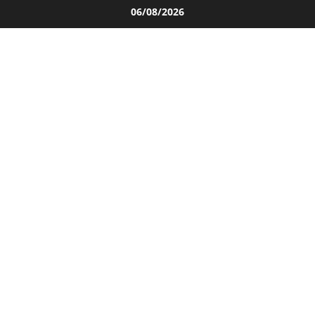
Salta
06/08/2026
al
contenuto