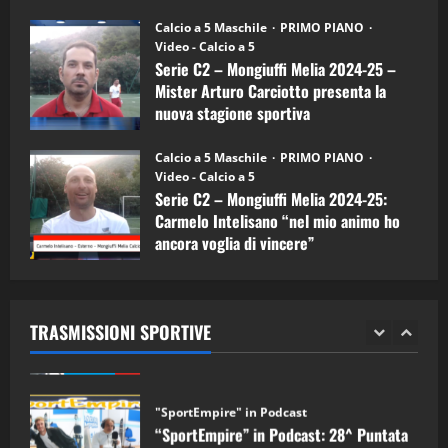
Melia)
"SportEmpire" in Podcast
26/09/2024
“SportEmpire” in Podcast: 26^ Puntata
Calcio a 5 Maschile
PRIMO PIANO
(Martedi 07 Aprile 2026)
Video - Calcio a 5
Serie C2 – Mongiuffi Melia 2024-25 –
08/04/2026
5
Mister Arturo Carciotto presenta la
nuova stagione sportiva
"SportEmpire" in Podcast
11/09/2024
“SportEmpire” in Podcast: 30^ Puntata
Calcio a 5 Maschile
PRIMO PIANO
(Martedi 05 Maggio 2026)
Video - Calcio a 5
Serie C2 – Mongiuffi Melia 2024-25:
08/05/2026
1
Carmelo Intelisano “nel mio animo ho
ancora voglia di vincere”
"SportEmpire" in Podcast
Sport News
05/09/2024
“SportEmpire” in Podcast: 29^ Puntata
(Martedi 28 Aprile 2026)
TRASMISSIONI SPORTIVE
28/04/2026
2
"SportEmpire" in Podcast
“SportEmpire” in Podcast: 28^ Puntata
(Martedi 21 Aprile 2026)