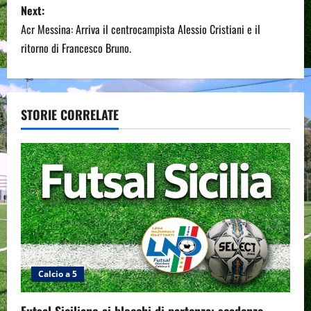
t
Next:
n
Acr Messina: Arriva il centrocampista Alessio Cristiani e il
ritorno di Francesco Bruno.
a
v
STORIE CORRELATE
i
g
a
t
i
o
Calcio a 5
n