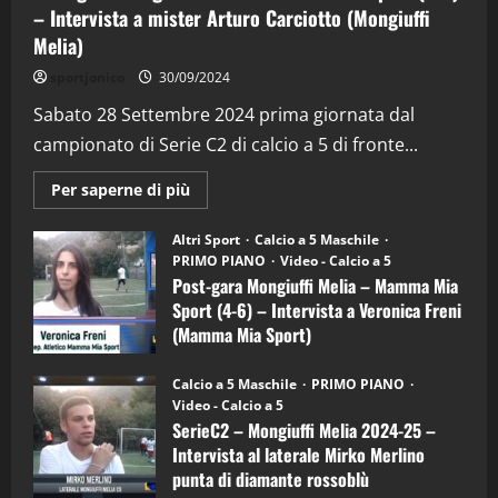
– Intervista a mister Arturo Carciotto (Mongiuffi
Melia)
"SportEmpire" in Podcast
Sport News
sportjonico
30/09/2024
“SportEmpire” in Podcast: 29^ Puntata
(Martedi 28 Aprile 2026)
Sabato 28 Settembre 2024 prima giornata dal
campionato di Serie C2 di calcio a 5 di fronte...
28/04/2026
2
Maggiori
Per saperne di più
informazioni
"SportEmpire" in Podcast
su
“SportEmpire” in Podcast: 28^ Puntata
Post-
Altri Sport
Calcio a 5 Maschile
gara
(Martedi 21 Aprile 2026)
PRIMO PIANO
Video - Calcio a 5
Mongiuffi
Melia
Post-gara Mongiuffi Melia – Mamma Mia
21/04/2026
–
3
Sport (4-6) – Intervista a Veronica Freni
Mamma
Mia
(Mamma Mia Sport)
Sport
"SportEmpire" in Podcast
Sport News
(4-
30/09/2024
6)
“SportEmpire” in Podcast: 27^ Puntata
Calcio a 5 Maschile
PRIMO PIANO
–
(Martedi 14 Aprile 2026)
Video - Calcio a 5
Intervista
a
SerieC2 – Mongiuffi Melia 2024-25 –
15/04/2026
mister
4
Intervista al laterale Mirko Merlino
Arturo
Carciotto
punta di diamante rossoblù
(Mongiuffi