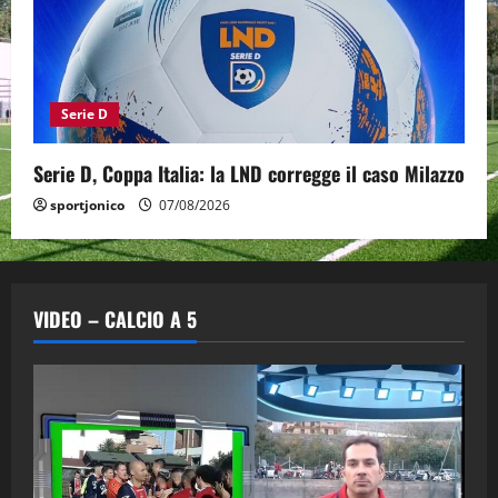
Serie D
Serie D, Coppa Italia: la LND corregge il caso Milazzo
sportjonico
07/08/2026
VIDEO – CALCIO A 5