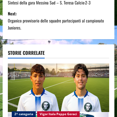
o
Sintesi della gara Messina Sud – S. Teresa Calcio:2-3
s
Next:
Organico provvisorio delle squadre partecipanti al campionato
t
Juniores.
n
a
STORIE CORRELATE
v
i
g
a
t
i
2^ categoria
Vigor Itala Peppe Geraci