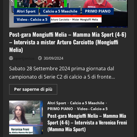
Altri Sport
Calcio a 5 Maschile
PRIMO PIANO
Video - Calcio a 5
Post-gara Mongiuffi Melia – Mamma Mia Sport (4-6)
– Intervista a mister Arturo Carciotto (Mongiuffi
Melia)
"SportEmpire" in Podcast
Sport News
sportjonico
30/09/2024
“SportEmpire” in Podcast: 29^ Puntata
(Martedi 28 Aprile 2026)
Sabato 28 Settembre 2024 prima giornata dal
campionato di Serie C2 di calcio a 5 di fronte...
28/04/2026
2
Maggiori
Per saperne di più
informazioni
"SportEmpire" in Podcast
su
“SportEmpire” in Podcast: 28^ Puntata
Post-
Altri Sport
Calcio a 5 Maschile
gara
(Martedi 21 Aprile 2026)
PRIMO PIANO
Video - Calcio a 5
Mongiuffi
Melia
Post-gara Mongiuffi Melia – Mamma Mia
21/04/2026
–
3
Sport (4-6) – Intervista a Veronica Freni
Mamma
Mia
(Mamma Mia Sport)
Sport
"SportEmpire" in Podcast
Sport News
(4-