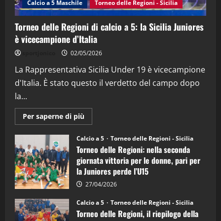
Calcio a 5 Maschile
Torneo delle Regioni - Sicilia
15/04/2026
4
Torneo delle Regioni di calcio a 5: la Sicilia Juniores
è vicecampione d’Italia
"SportEmpire" in Podcast
“SportEmpire” in Podcast: 26^ Puntata
sportjonico
02/05/2026
(Martedi 07 Aprile 2026)
La Rappresentativa Sicilia Under 19 è vicecampione
08/04/2026
5
d'Italia. È stato questo il verdetto del campo dopo
la...
Maggiori
Per saperne di più
informazioni
su
Torneo
Calcio a 5
Torneo delle Regioni - Sicilia
delle
Torneo delle Regioni: nella seconda
Regioni
di
giornata vittoria per le donne, pari per
calcio
la Juniores perde l’U15
a
5:
la
27/04/2026
Sicilia
Juniores
Calcio a 5
Torneo delle Regioni - Sicilia
è
Torneo delle Regioni, il riepilogo della
vicecampione
d’Italia