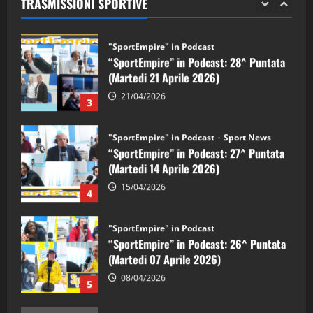
TRASMISSIONI SPORTIVE
28/04/2026
2
"SportEmpire" in Podcast
“SportEmpire” in Podcast: 28^ Puntata
(Martedi 21 Aprile 2026)
21/04/2026
3
"SportEmpire" in Podcast
Sport News
“SportEmpire” in Podcast: 27^ Puntata
(Martedi 14 Aprile 2026)
15/04/2026
4
"SportEmpire" in Podcast
“SportEmpire” in Podcast: 26^ Puntata
(Martedi 07 Aprile 2026)
08/04/2026
5