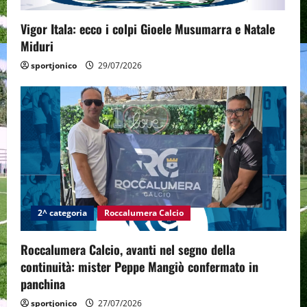
o
Vigor Itala: ecco i colpi Gioele Musumarra e Natale
n
Miduri
sportjonico
29/07/2026
2^ categoria
Roccalumera Calcio
Roccalumera Calcio, avanti nel segno della
continuità: mister Peppe Mangiò confermato in
panchina
sportjonico
27/07/2026