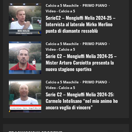
30/09/2024
6)
“SportEmpire” in Podcast: 27^ Puntata
Calcio a 5 Maschile
PRIMO PIANO
–
(Martedi 14 Aprile 2026)
Video - Calcio a 5
Intervista
a
SerieC2 – Mongiuffi Melia 2024-25 –
15/04/2026
mister
4
Intervista al laterale Mirko Merlino
Arturo
Carciotto
punta di diamante rossoblù
(Mongiuffi
Melia)
"SportEmpire" in Podcast
26/09/2024
“SportEmpire” in Podcast: 26^ Puntata
Calcio a 5 Maschile
PRIMO PIANO
(Martedi 07 Aprile 2026)
Video - Calcio a 5
Serie C2 – Mongiuffi Melia 2024-25 –
08/04/2026
5
Mister Arturo Carciotto presenta la
nuova stagione sportiva
"SportEmpire" in Podcast
11/09/2024
“SportEmpire” in Podcast: 30^ Puntata
Calcio a 5 Maschile
PRIMO PIANO
(Martedi 05 Maggio 2026)
Video - Calcio a 5
Serie C2 – Mongiuffi Melia 2024-25:
08/05/2026
1
Carmelo Intelisano “nel mio animo ho
ancora voglia di vincere”
"SportEmpire" in Podcast
Sport News
05/09/2024
“SportEmpire” in Podcast: 29^ Puntata
(Martedi 28 Aprile 2026)