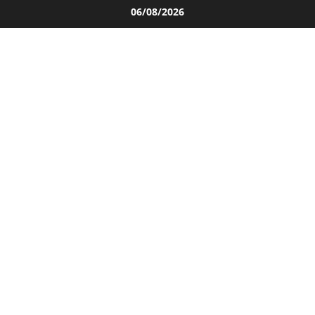
Salta
06/08/2026
al
contenuto