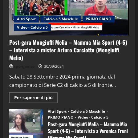
Altri Sport
Calcio a 5 Maschile
PRIMO PIANO
Video - Calcio a 5
Post-gara Mongiuffi Melia – Mamma Mia Sport (4-6)
– Intervista a mister Arturo Carciotto (Mongiuffi
Melia)
"SportEmpire" in Podcast
Sport News
sportjonico
30/09/2024
“SportEmpire” in Podcast: 29^ Puntata
(Martedi 28 Aprile 2026)
Sabato 28 Settembre 2024 prima giornata dal
campionato di Serie C2 di calcio a 5 di fronte...
28/04/2026
2
Maggiori
Per saperne di più
informazioni
"SportEmpire" in Podcast
su
“SportEmpire” in Podcast: 28^ Puntata
Post-
Altri Sport
Calcio a 5 Maschile
gara
(Martedi 21 Aprile 2026)
PRIMO PIANO
Video - Calcio a 5
Mongiuffi
Melia
Post-gara Mongiuffi Melia – Mamma Mia
21/04/2026
–
3
Sport (4-6) – Intervista a Veronica Freni
Mamma
Mia
(Mamma Mia Sport)