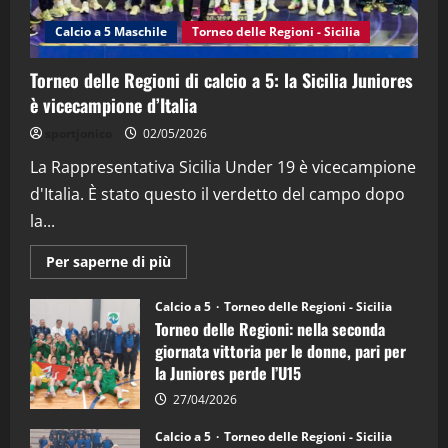
(Martedi 14 Aprile 2026)
Calcio a 5 Maschile
Torneo delle Regioni - Sicilia
15/04/2026
4
Torneo delle Regioni di calcio a 5: la Sicilia Juniores
è vicecampione d’Italia
"SportEmpire" in Podcast
“SportEmpire” in Podcast: 26^ Puntata
sportjonico
02/05/2026
(Martedi 07 Aprile 2026)
La Rappresentativa Sicilia Under 19 è vicecampione
08/04/2026
5
d'Italia. È stato questo il verdetto del campo dopo
la...
Maggiori
Per saperne di più
informazioni
su
Torneo
Calcio a 5
Torneo delle Regioni - Sicilia
delle
Torneo delle Regioni: nella seconda
Regioni
di
giornata vittoria per le donne, pari per
calcio
la Juniores perde l’U15
a
5:
la
27/04/2026
Sicilia
Juniores
Calcio a 5
Torneo delle Regioni - Sicilia
è