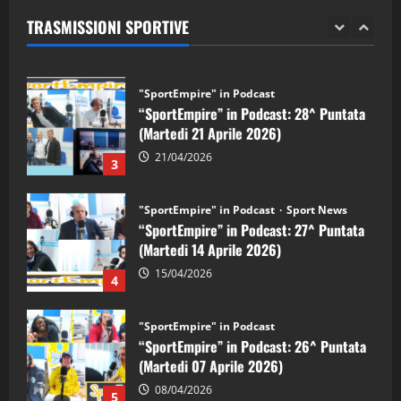
(Martedi 28 Aprile 2026)
TRASMISSIONI SPORTIVE
28/04/2026
2
"SportEmpire" in Podcast
“SportEmpire” in Podcast: 28^ Puntata
(Martedi 21 Aprile 2026)
21/04/2026
3
"SportEmpire" in Podcast
Sport News
“SportEmpire” in Podcast: 27^ Puntata
(Martedi 14 Aprile 2026)
15/04/2026
4
"SportEmpire" in Podcast
“SportEmpire” in Podcast: 26^ Puntata
(Martedi 07 Aprile 2026)
08/04/2026
5