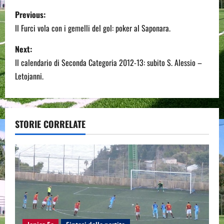
P
Previous:
o
Il Furci vola con i gemelli del gol: poker al Saponara.
s
Next:
Il calendario di Seconda Categoria 2012-13: subito S. Alessio –
t
Letojanni.
n
a
STORIE CORRELATE
v
i
g
a
t