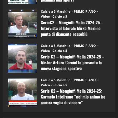
Sport
"SportEmpire" in Podcast
Sport News
(4-
30/09/2024
6)
“SportEmpire” in Podcast: 27^ Puntata
Calcio a 5 Maschile
PRIMO PIANO
–
(Martedi 14 Aprile 2026)
Video - Calcio a 5
Intervista
a
SerieC2 – Mongiuffi Melia 2024-25 –
15/04/2026
mister
4
Intervista al laterale Mirko Merlino
Arturo
Carciotto
punta di diamante rossoblù
(Mongiuffi
Melia)
"SportEmpire" in Podcast
26/09/2024
“SportEmpire” in Podcast: 26^ Puntata
Calcio a 5 Maschile
PRIMO PIANO
(Martedi 07 Aprile 2026)
Video - Calcio a 5
Serie C2 – Mongiuffi Melia 2024-25 –
08/04/2026
5
Mister Arturo Carciotto presenta la
nuova stagione sportiva
"SportEmpire" in Podcast
11/09/2024
“SportEmpire” in Podcast: 30^ Puntata
Calcio a 5 Maschile
PRIMO PIANO
(Martedi 05 Maggio 2026)
Video - Calcio a 5
Serie C2 – Mongiuffi Melia 2024-25:
08/05/2026
1
Carmelo Intelisano “nel mio animo ho
ancora voglia di vincere”
"SportEmpire" in Podcast
Sport News
05/09/2024
“SportEmpire” in Podcast: 29^ Puntata