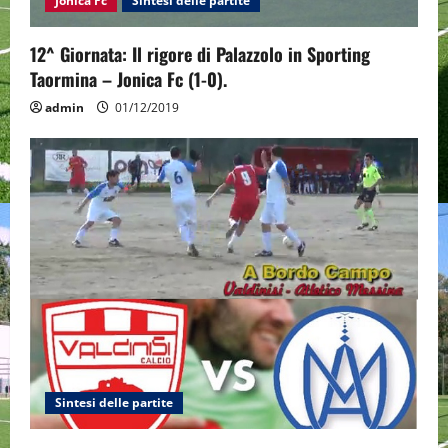
Jonica Fc
Sintesi delle partite
i
12^ Giornata: Il rigore di Palazzolo in Sporting
o
Taormina – Jonica Fc (1-0).
n
admin
01/12/2019
Sintesi delle partite