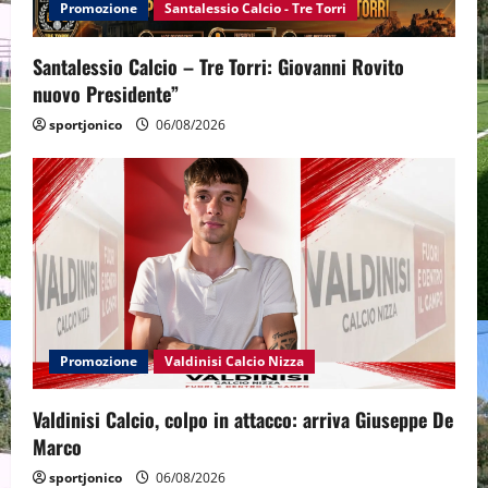
Promozione
Santalessio Calcio - Tre Torri
Santalessio Calcio – Tre Torri: Giovanni Rovito
nuovo Presidente”
sportjonico
06/08/2026
Promozione
Valdinisi Calcio Nizza
Valdinisi Calcio, colpo in attacco: arriva Giuseppe De
Marco
sportjonico
06/08/2026