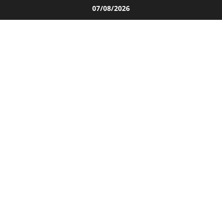
Salta
07/08/2026
al
contenuto