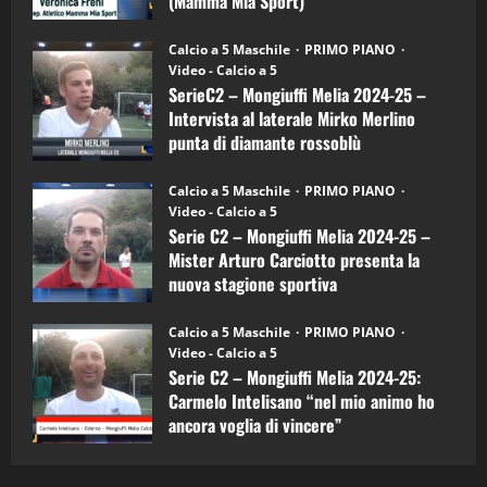
(Mamma Mia Sport)
Sport
"SportEmpire" in Podcast
Sport News
(4-
30/09/2024
6)
“SportEmpire” in Podcast: 27^ Puntata
Calcio a 5 Maschile
PRIMO PIANO
–
(Martedi 14 Aprile 2026)
Video - Calcio a 5
Intervista
a
SerieC2 – Mongiuffi Melia 2024-25 –
15/04/2026
mister
4
Intervista al laterale Mirko Merlino
Arturo
Carciotto
punta di diamante rossoblù
(Mongiuffi
Melia)
"SportEmpire" in Podcast
26/09/2024
“SportEmpire” in Podcast: 26^ Puntata
Calcio a 5 Maschile
PRIMO PIANO
(Martedi 07 Aprile 2026)
Video - Calcio a 5
Serie C2 – Mongiuffi Melia 2024-25 –
08/04/2026
5
Mister Arturo Carciotto presenta la
nuova stagione sportiva
"SportEmpire" in Podcast
11/09/2024
“SportEmpire” in Podcast: 30^ Puntata
Calcio a 5 Maschile
PRIMO PIANO
(Martedi 05 Maggio 2026)
Video - Calcio a 5
Serie C2 – Mongiuffi Melia 2024-25:
08/05/2026
1
Carmelo Intelisano “nel mio animo ho
ancora voglia di vincere”
"SportEmpire" in Podcast
Sport News
05/09/2024
“SportEmpire” in Podcast: 29^ Puntata