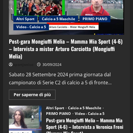
Altri Sport
Calcio a 5 Maschile
PRIMO PIANO
Video - Calcio a 5
Post-gara Mongiuffi Melia – Mamma Mia Sport (4-6)
– Intervista a mister Arturo Carciotto (Mongiuffi
Melia)
"SportEmpire" in Podcast
Sport News
sportjonico
30/09/2024
“SportEmpire” in Podcast: 29^ Puntata
(Martedi 28 Aprile 2026)
Sabato 28 Settembre 2024 prima giornata dal
campionato di Serie C2 di calcio a 5 di fronte...
28/04/2026
2
Maggiori
Per saperne di più
informazioni
"SportEmpire" in Podcast
su
“SportEmpire” in Podcast: 28^ Puntata
Post-
Altri Sport
Calcio a 5 Maschile
gara
(Martedi 21 Aprile 2026)
PRIMO PIANO
Video - Calcio a 5
Mongiuffi
Melia
Post-gara Mongiuffi Melia – Mamma Mia
21/04/2026
–
3
Sport (4-6) – Intervista a Veronica Freni
Mamma
Mia