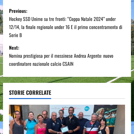
P
Previous:
o
Hockey SSD Unime su tre fronti: “Coppa Natale 2024” under
12/14, la finale regionale under 16 E il primo concentramento di
s
Serie B
t
Next:
n
Nomina prestigiosa per il messinese Andrea Argento: nuovo
coordinatore nazionale calcio CSAIN
a
v
STORIE CORRELATE
i
g
a
t