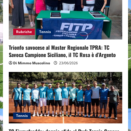
i
o
Rubriche
Tennis
n
Trionfo savocese al Master Regionale TPRA: TC
Savoca Campione Siciliano, il TC Rosa è d’Argento
Di Mimmo Muscolino
23/06/2026
Tennis