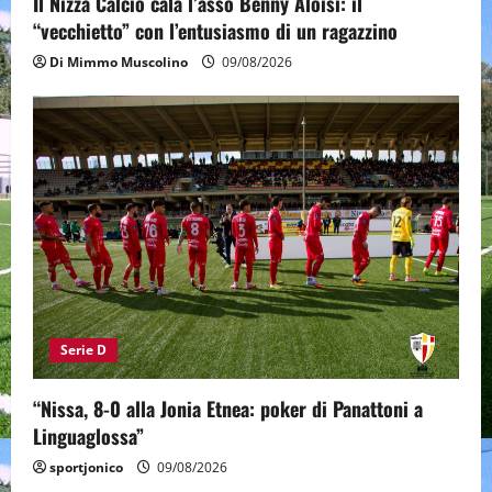
Il Nizza Calcio cala l’asso Benny Aloisi: il
“vecchietto” con l’entusiasmo di un ragazzino
Di Mimmo Muscolino
09/08/2026
Serie D
“Nissa, 8-0 alla Jonia Etnea: poker di Panattoni a
Linguaglossa”
sportjonico
09/08/2026