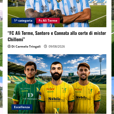
1^ categoria
Fc Alì Terme
“FC Alì Terme, Santoro e Cannata alla corte di mister
Chillemi”
Di Carmelo Tringali
09/08/2026
Eccellenza