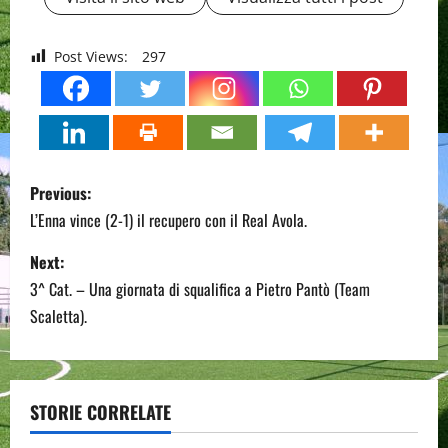
Post Views:
297
P
Previous:
o
L’Enna vince (2-1) il recupero con il Real Avola.
s
Next:
3^ Cat. – Una giornata di squalifica a Pietro Pantò (Team
t
Scaletta).
n
a
STORIE CORRELATE
v