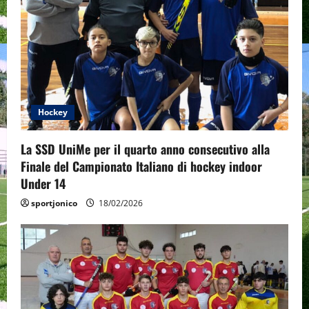
Hockey
La SSD UniMe per il quarto anno consecutivo alla
Finale del Campionato Italiano di hockey indoor
Under 14
sportjonico
18/02/2026