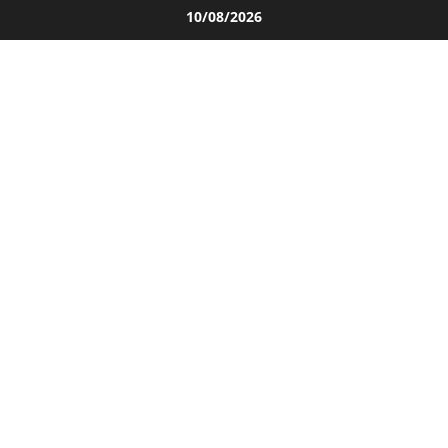
Salta
10/08/2026
al
contenuto