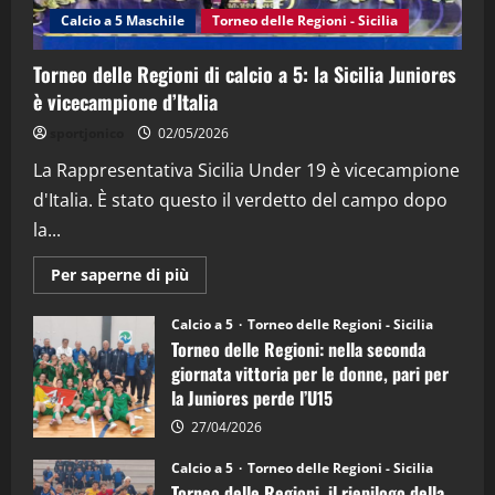
(Martedi 14 Aprile 2026)
Calcio a 5 Maschile
Torneo delle Regioni - Sicilia
15/04/2026
4
Torneo delle Regioni di calcio a 5: la Sicilia Juniores
è vicecampione d’Italia
"SportEmpire" in Podcast
“SportEmpire” in Podcast: 26^ Puntata
sportjonico
02/05/2026
(Martedi 07 Aprile 2026)
La Rappresentativa Sicilia Under 19 è vicecampione
08/04/2026
5
d'Italia. È stato questo il verdetto del campo dopo
la...
Maggiori
Per saperne di più
informazioni
su
Torneo
Calcio a 5
Torneo delle Regioni - Sicilia
delle
Torneo delle Regioni: nella seconda
Regioni
di
giornata vittoria per le donne, pari per
calcio
la Juniores perde l’U15
a
5:
la
27/04/2026
Sicilia
Juniores
Calcio a 5
Torneo delle Regioni - Sicilia
è
Torneo delle Regioni, il riepilogo della
vicecampione