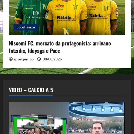
Eccellenza
Niscemi FC, mercato da protagonista: arrivano
Intzidis, Idoyaga e Pace
sportjonico
08/08/2026
VIDEO – CALCIO A 5