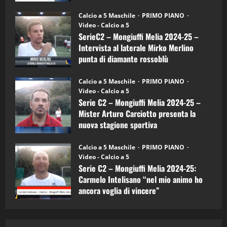
"SportEmpire" in Podcast
Sport News
(4-
30/09/2024
6)
“SportEmpire” in Podcast: 27^ Puntata
Calcio a 5 Maschile
PRIMO PIANO
–
(Martedi 14 Aprile 2026)
Video - Calcio a 5
Intervista
a
SerieC2 – Mongiuffi Melia 2024-25 –
15/04/2026
mister
4
Intervista al laterale Mirko Merlino
Arturo
Carciotto
punta di diamante rossoblù
(Mongiuffi
Melia)
"SportEmpire" in Podcast
26/09/2024
“SportEmpire” in Podcast: 26^ Puntata
Calcio a 5 Maschile
PRIMO PIANO
(Martedi 07 Aprile 2026)
Video - Calcio a 5
Serie C2 – Mongiuffi Melia 2024-25 –
08/04/2026
5
Mister Arturo Carciotto presenta la
nuova stagione sportiva
"SportEmpire" in Podcast
11/09/2024
“SportEmpire” in Podcast: 30^ Puntata
Calcio a 5 Maschile
PRIMO PIANO
(Martedi 05 Maggio 2026)
Video - Calcio a 5
Serie C2 – Mongiuffi Melia 2024-25:
08/05/2026
1
Carmelo Intelisano “nel mio animo ho
ancora voglia di vincere”
"SportEmpire" in Podcast
Sport News
05/09/2024
“SportEmpire” in Podcast: 29^ Puntata
(Martedi 28 Aprile 2026)