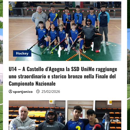
i
g
a
t
Hockey
i
o
U14 – A Castello d’Agogna la SSD UniMe raggiunge
uno straordinario e storico bronzo nella Finale del
n
Campionato Nazionale
sportjonico
25/02/2026