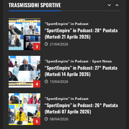
TRASMISSIONI SPORTIVE
28/04/2026
2
"SportEmpire" in Podcast
“SportEmpire” in Podcast: 28^ Puntata
(Martedi 21 Aprile 2026)
21/04/2026
3
"SportEmpire" in Podcast
Sport News
“SportEmpire” in Podcast: 27^ Puntata
(Martedi 14 Aprile 2026)
15/04/2026
4
"SportEmpire" in Podcast
“SportEmpire” in Podcast: 26^ Puntata
(Martedi 07 Aprile 2026)
08/04/2026
5