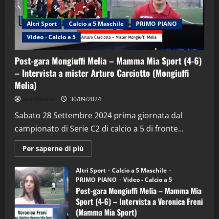
Altri Sport
Calcio a 5 Maschile
PRIMO PIANO
Video - Calcio a 5
Post-gara Mongiuffi Melia – Mamma Mia Sport (4-6)
– Intervista a mister Arturo Carciotto (Mongiuffi
Melia)
"SportEmpire" in Podcast
Sport News
sportjonico
30/09/2024
“SportEmpire” in Podcast: 29^ Puntata
(Martedi 28 Aprile 2026)
Sabato 28 Settembre 2024 prima giornata dal
campionato di Serie C2 di calcio a 5 di fronte...
28/04/2026
2
Maggiori
Per saperne di più
informazioni
"SportEmpire" in Podcast
su
“SportEmpire” in Podcast: 28^ Puntata
Post-
Altri Sport
Calcio a 5 Maschile
gara
(Martedi 21 Aprile 2026)
PRIMO PIANO
Video - Calcio a 5
Mongiuffi
Melia
Post-gara Mongiuffi Melia – Mamma Mia
21/04/2026
–
3
Sport (4-6) – Intervista a Veronica Freni
Mamma
Mia
(Mamma Mia Sport)
Sport