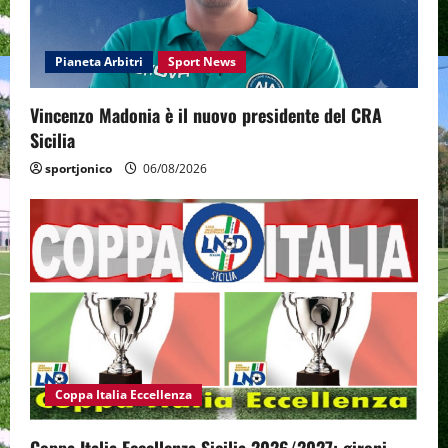
Pianeta Arbitri
Sport News
Vincenzo Madonia è il nuovo presidente del CRA
Sicilia
sportjonico
06/08/2026
Coppa Italia Eccellenza