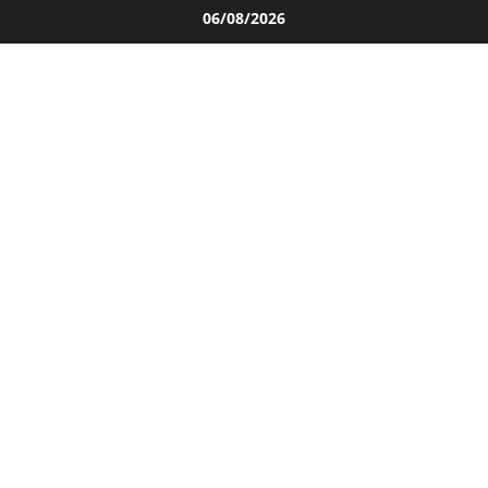
Salta
06/08/2026
al
contenuto