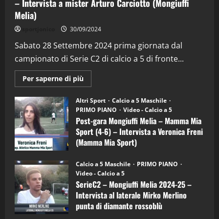
– Intervista a mister Arturo Carciotto (Mongiuffi
Melia)
"SportEmpire" in Podcast
Sport News
sportjonico
30/09/2024
“SportEmpire” in Podcast: 29^ Puntata
(Martedi 28 Aprile 2026)
Sabato 28 Settembre 2024 prima giornata dal
campionato di Serie C2 di calcio a 5 di fronte...
28/04/2026
2
Maggiori
Per saperne di più
informazioni
"SportEmpire" in Podcast
su
“SportEmpire” in Podcast: 28^ Puntata
Post-
Altri Sport
Calcio a 5 Maschile
gara
(Martedi 21 Aprile 2026)
PRIMO PIANO
Video - Calcio a 5
Mongiuffi
Melia
Post-gara Mongiuffi Melia – Mamma Mia
21/04/2026
–
3
Sport (4-6) – Intervista a Veronica Freni
Mamma
Mia
(Mamma Mia Sport)
Sport
"SportEmpire" in Podcast
Sport News
(4-
30/09/2024
6)
“SportEmpire” in Podcast: 27^ Puntata
Calcio a 5 Maschile
PRIMO PIANO
–
(Martedi 14 Aprile 2026)
Video - Calcio a 5
Intervista
a
SerieC2 – Mongiuffi Melia 2024-25 –
15/04/2026
mister
4
Intervista al laterale Mirko Merlino
Arturo
Carciotto
punta di diamante rossoblù
(Mongiuffi
Melia)
"SportEmpire" in Podcast
26/09/2024