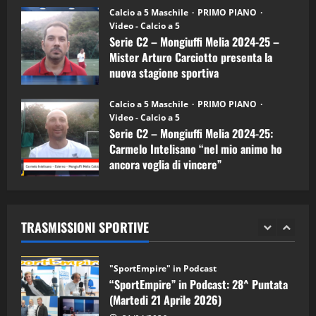
“SportEmpire” in Podcast: 26^ Puntata
Calcio a 5 Maschile
PRIMO PIANO
(Martedi 07 Aprile 2026)
Video - Calcio a 5
Serie C2 – Mongiuffi Melia 2024-25 –
08/04/2026
5
Mister Arturo Carciotto presenta la
nuova stagione sportiva
"SportEmpire" in Podcast
11/09/2024
“SportEmpire” in Podcast: 30^ Puntata
Calcio a 5 Maschile
PRIMO PIANO
(Martedi 05 Maggio 2026)
Video - Calcio a 5
Serie C2 – Mongiuffi Melia 2024-25:
08/05/2026
1
Carmelo Intelisano “nel mio animo ho
ancora voglia di vincere”
"SportEmpire" in Podcast
Sport News
05/09/2024
“SportEmpire” in Podcast: 29^ Puntata
(Martedi 28 Aprile 2026)
TRASMISSIONI SPORTIVE
28/04/2026
2
"SportEmpire" in Podcast
“SportEmpire” in Podcast: 28^ Puntata
(Martedi 21 Aprile 2026)