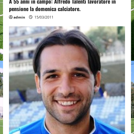
A 55 anni in campo: Alfredo Talenti lavoratore in
a
pensione la domenica calciatore.
t
admin
15/03/2011
i
o
n