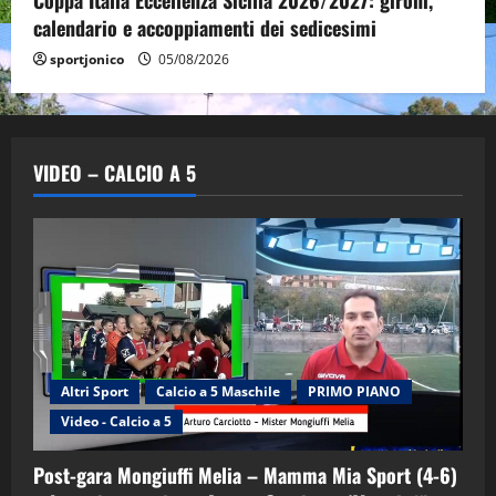
Coppa Italia Eccellenza Sicilia 2026/2027: gironi,
calendario e accoppiamenti dei sedicesimi
sportjonico
05/08/2026
VIDEO – CALCIO A 5
Altri Sport
Calcio a 5 Maschile
PRIMO PIANO
Video - Calcio a 5
Post-gara Mongiuffi Melia – Mamma Mia Sport (4-6)