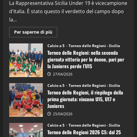
La Rappresentativa Sicilia Under 19 è vicecampione
08/04/2026
5
d'Italia. È stato questo il verdetto del campo dopo
la...
Maggiori
Per saperne di più
informazioni
su
Torneo
Calcio a 5
Torneo delle Regioni - Sicilia
delle
Torneo delle Regioni: nella seconda
Regioni
di
giornata vittoria per le donne, pari per
calcio
la Juniores perde l’U15
a
5:
la
27/04/2026
Sicilia
Juniores
Calcio a 5
Torneo delle Regioni - Sicilia
è
Torneo delle Regioni, il riepilogo della
vicecampione
d’Italia
prima giornata: vincono U15, U17 e
Juniores
25/04/2026
Calcio a 5
Torneo delle Regioni - Sicilia
Torneo delle Regioni 2026 C5: dal 25