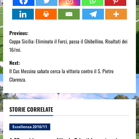
P
Previous:
o
Coppa Sicilia: Eliminato il Furci, passa il Ghibellina. Risultati dei
16/mi.
s
Next:
t
Il Cus Messina sabato cerca la vittoria contro il S. Pietro
n
Clarenza.
a
v
STORIE CORRELATE
i
Eccellenza 2010/11
g