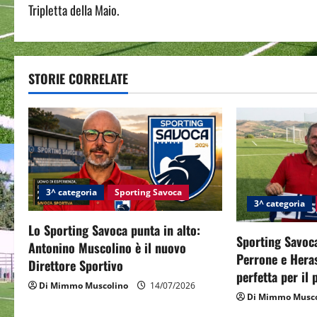
o
Tripletta della Maio.
s
t
STORIE CORRELATE
n
a
v
i
3^ categoria
Sporting Savoca
g
3^ categoria
Lo Sporting Savoca punta in alto:
a
Sporting Savoca
Antonino Muscolino è il nuovo
Perrone e Hera
t
Direttore Sportivo
perfetta per il
Di Mimmo Muscolino
14/07/2026
i
Di Mimmo Musco