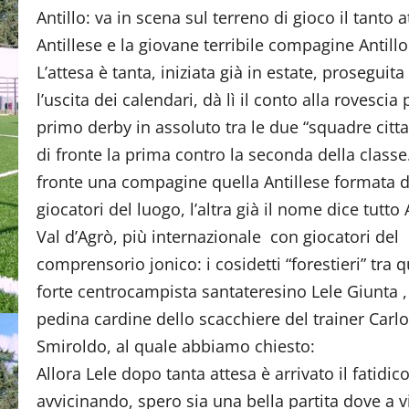
Antillo: va in scena sul terreno di gioco il tanto
Antillese e la giovane terribile compagine Antillo
L’attesa è tanta, iniziata già in estate, proseguita
l’uscita dei calendari, dà lì il conto alla rovescia p
primo derby in assoluto tra le due “squadre citta
di fronte la prima contro la seconda della classe
fronte una compagine quella Antillese formata 
giocatori del luogo, l’altra già il nome dice tutto 
Val d’Agrò, più internazionale con giocatori del
comprensorio jonico: i cosidetti “forestieri” tra qu
forte centrocampista santateresino Lele Giunta 
pedina cardine dello scacchiere del trainer Carlo
Smiroldo, al quale abbiamo chiesto:
Allora Lele dopo tanta attesa è arrivato il fatidico
avvicinando, spero sia una bella partita dove a vin