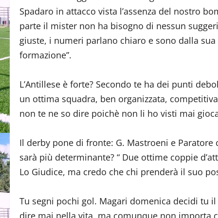
Spadaro in attacco vista l’assenza del nostro bom
parte il mister non ha bisogno di nessun suggeri
giuste, i numeri parlano chiaro e sono dalla su
formazione”.
L’Antillese è forte? Secondo te ha dei punti debo
un ottima squadra, ben organizzata, competitiva s
non te ne so dire poichè non li ho visti mai gioca
Il derby pone di fronte: G. Mastroeni e Paratore
sarà più determinante? “ Due ottime coppie d’at
Lo Giudice, ma credo che chi prenderà il suo po
Tu segni pochi gol. Magari domenica decidi tu il 
dire mai nella vita, ma comunque non importa ch