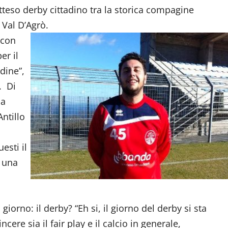
 atteso derby cittadino tra la storica compagine
 Val D’Agrò.
 con
er il
dine”,
. Di
da
Antillo
esti il
, una
 giorno: il derby? “Eh si, il giorno del derby si sta
cere sia il fair play e il calcio in generale,