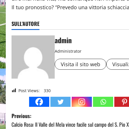
Il tuo pronostico? “Prevedo una vittoria schiaccia
SULL'AUTORE
admin
Administrator
Visita il sito web
Visuali
Post Views:
330
P
Previous:
Calcio Rosa: Il Valle del Mela vince facile sul campo del S. Pio X