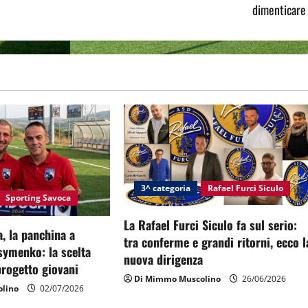
dimenticare
3^ categoria
Rafael Furci Siculo
Sporting Savoca
La Rafael Furci Siculo fa sul serio:
, la panchina a
tra conferme e grandi ritorni, ecco l
symenko: la scelta
nuova dirigenza
 progetto giovani
Di Mimmo Muscolino
26/06/2026
lino
02/07/2026