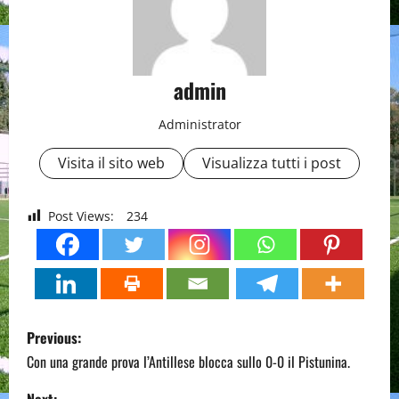
admin
Administrator
Visita il sito web
Visualizza tutti i post
Post Views:
234
P
Previous:
o
Con una grande prova l’Antillese blocca sullo 0-0 il Pistunina.
Next: