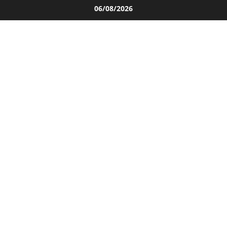
Salta
06/08/2026
al
contenuto