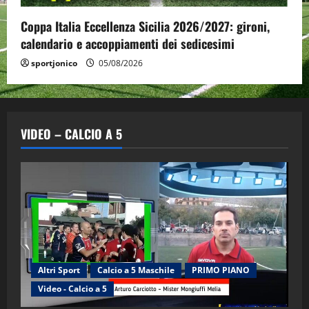
Coppa Italia Eccellenza Sicilia 2026/2027: gironi,
calendario e accoppiamenti dei sedicesimi
sportjonico
05/08/2026
VIDEO – CALCIO A 5
Altri Sport
Calcio a 5 Maschile
PRIMO PIANO
"SportEmpire" in Podcast
Sport News
Video - Calcio a 5
“SportEmpire” in Podcast: 29^ Puntata