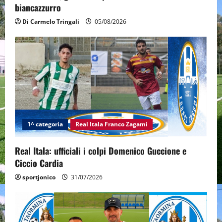
n
biancazzurro
Di Carmelo Tringali
05/08/2026
1^ categoria
Real Itala Franco Zagami
Real Itala: ufficiali i colpi Domenico Guccione e
Ciccio Cardia
sportjonico
31/07/2026