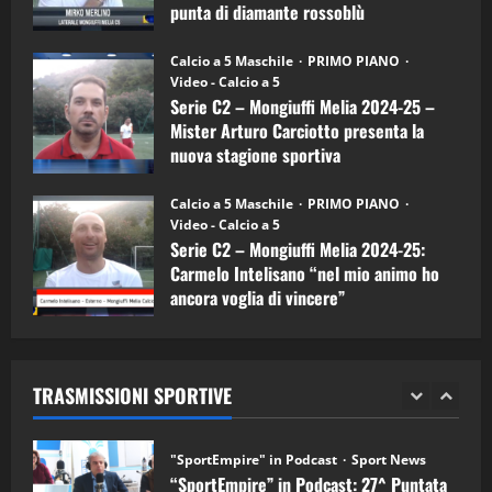
Carciotto
punta di diamante rossoblù
(Mongiuffi
Melia)
"SportEmpire" in Podcast
26/09/2024
“SportEmpire” in Podcast: 30^ Puntata
Calcio a 5 Maschile
PRIMO PIANO
(Martedi 05 Maggio 2026)
Video - Calcio a 5
Serie C2 – Mongiuffi Melia 2024-25 –
08/05/2026
1
Mister Arturo Carciotto presenta la
nuova stagione sportiva
"SportEmpire" in Podcast
Sport News
11/09/2024
“SportEmpire” in Podcast: 29^ Puntata
Calcio a 5 Maschile
PRIMO PIANO
(Martedi 28 Aprile 2026)
Video - Calcio a 5
Serie C2 – Mongiuffi Melia 2024-25:
28/04/2026
2
Carmelo Intelisano “nel mio animo ho
ancora voglia di vincere”
"SportEmpire" in Podcast
05/09/2024
“SportEmpire” in Podcast: 28^ Puntata
(Martedi 21 Aprile 2026)
TRASMISSIONI SPORTIVE
21/04/2026
3
"SportEmpire" in Podcast
Sport News
“SportEmpire” in Podcast: 27^ Puntata