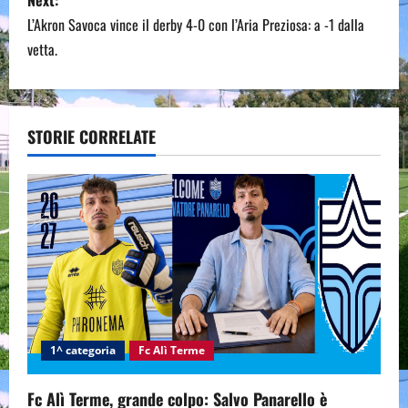
s
L’Akron Savoca vince il derby 4-0 con l’Aria Preziosa: a -1 dalla
t
vetta.
n
a
STORIE CORRELATE
v
i
g
a
t
i
1^ categoria
Fc Alì Terme
o
Fc Alì Terme, grande colpo: Salvo Panarello è