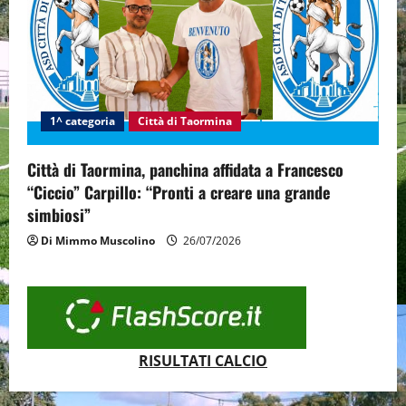
1^ categoria
Città di Taormina
Città di Taormina, panchina affidata a Francesco
“Ciccio” Carpillo: “Pronti a creare una grande
simbiosi”
Di Mimmo Muscolino
26/07/2026
RISULTATI CALCIO