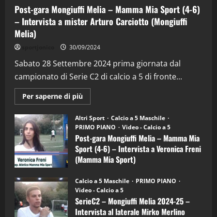
(Martedi 28 Aprile 2026)
Post-gara Mongiuffi Melia – Mamma Mia Sport (4-6)
28/04/2026
2
– Intervista a mister Arturo Carciotto (Mongiuffi
Melia)
"SportEmpire" in Podcast
sportjonico
30/09/2024
“SportEmpire” in Podcast: 28^ Puntata
(Martedi 21 Aprile 2026)
Sabato 28 Settembre 2024 prima giornata dal
campionato di Serie C2 di calcio a 5 di fronte...
21/04/2026
3
Maggiori
Per saperne di più
informazioni
"SportEmpire" in Podcast
Sport News
su
“SportEmpire” in Podcast: 27^ Puntata
Post-
Altri Sport
Calcio a 5 Maschile
gara
(Martedi 14 Aprile 2026)
PRIMO PIANO
Video - Calcio a 5
Mongiuffi
Melia
Post-gara Mongiuffi Melia – Mamma Mia
15/04/2026
–
4
Sport (4-6) – Intervista a Veronica Freni
Mamma
Mia
(Mamma Mia Sport)
Sport
"SportEmpire" in Podcast
(4-
30/09/2024
6)
“SportEmpire” in Podcast: 26^ Puntata
Calcio a 5 Maschile
PRIMO PIANO
–
(Martedi 07 Aprile 2026)
Video - Calcio a 5
Intervista
a
SerieC2 – Mongiuffi Melia 2024-25 –
08/04/2026
mister
5
Intervista al laterale Mirko Merlino
Arturo