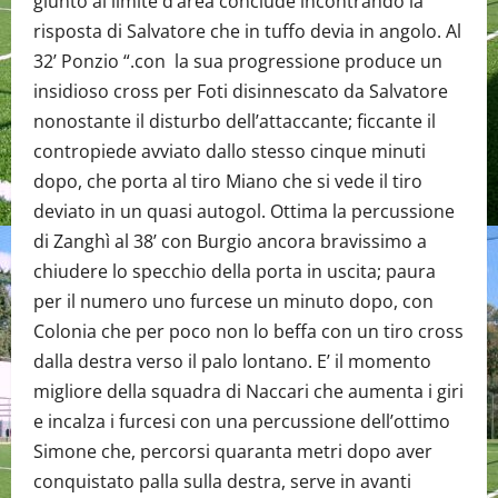
giunto al limite d’area conclude incontrando la
risposta di Salvatore che in tuffo devia in angolo. Al
32’ Ponzio “.con la sua progressione produce un
insidioso cross per Foti disinnescato da Salvatore
nonostante il disturbo dell’attaccante; ficcante il
contropiede avviato dallo stesso cinque minuti
dopo, che porta al tiro Miano che si vede il tiro
deviato in un quasi autogol. Ottima la percussione
di Zanghì al 38’ con Burgio ancora bravissimo a
chiudere lo specchio della porta in uscita; paura
per il numero uno furcese un minuto dopo, con
Colonia che per poco non lo beffa con un tiro cross
dalla destra verso il palo lontano. E’ il momento
migliore della squadra di Naccari che aumenta i giri
e incalza i furcesi con una percussione dell’ottimo
Simone che, percorsi quaranta metri dopo aver
conquistato palla sulla destra, serve in avanti