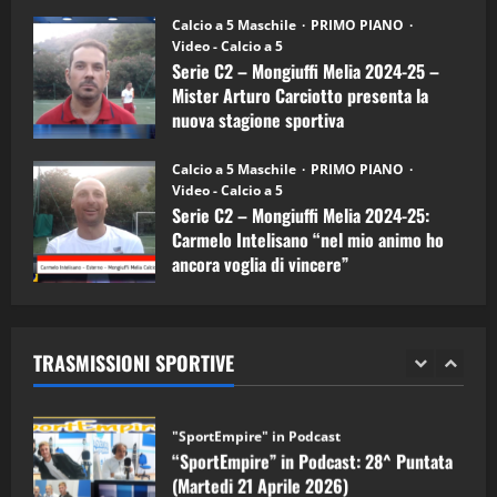
26/09/2024
“SportEmpire” in Podcast: 26^ Puntata
Calcio a 5 Maschile
PRIMO PIANO
(Martedi 07 Aprile 2026)
Video - Calcio a 5
Serie C2 – Mongiuffi Melia 2024-25 –
08/04/2026
5
Mister Arturo Carciotto presenta la
nuova stagione sportiva
"SportEmpire" in Podcast
11/09/2024
“SportEmpire” in Podcast: 30^ Puntata
Calcio a 5 Maschile
PRIMO PIANO
(Martedi 05 Maggio 2026)
Video - Calcio a 5
Serie C2 – Mongiuffi Melia 2024-25:
08/05/2026
1
Carmelo Intelisano “nel mio animo ho
ancora voglia di vincere”
"SportEmpire" in Podcast
Sport News
05/09/2024
“SportEmpire” in Podcast: 29^ Puntata
(Martedi 28 Aprile 2026)
TRASMISSIONI SPORTIVE
28/04/2026
2
"SportEmpire" in Podcast
“SportEmpire” in Podcast: 28^ Puntata
(Martedi 21 Aprile 2026)