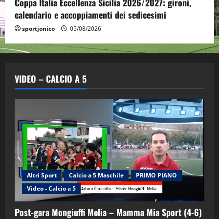
Coppa Italia Eccellenza Sicilia 2026/2027: gironi,
calendario e accoppiamenti dei sedicesimi
sportjonico
05/08/2026
VIDEO – CALCIO A 5
Altri Sport
Calcio a 5 Maschile
PRIMO PIANO
Video - Calcio a 5
Post-gara Mongiuffi Melia – Mamma Mia Sport (4-6)