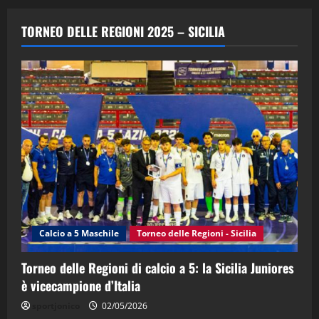
"SportEmpire" in Podcast
Sport News
“SportEmpire” in Podcast: 29^ Puntata
TORNEO DELLE REGIONI 2025 – SICILIA
(Martedi 28 Aprile 2026)
28/04/2026
2
"SportEmpire" in Podcast
“SportEmpire” in Podcast: 28^ Puntata
(Martedi 21 Aprile 2026)
21/04/2026
3
"SportEmpire" in Podcast
Sport News
“SportEmpire” in Podcast: 27^ Puntata
(Martedi 14 Aprile 2026)
Calcio a 5 Maschile
Torneo delle Regioni - Sicilia
15/04/2026
4
Torneo delle Regioni di calcio a 5: la Sicilia Juniores
è vicecampione d’Italia
"SportEmpire" in Podcast
“SportEmpire” in Podcast: 26^ Puntata
sportjonico
02/05/2026
(Martedi 07 Aprile 2026)