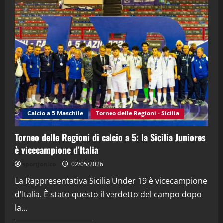
"SportEmpire" in Podcast
“SportEmpire” in Podcast: 28^ Puntata
(Martedi 21 Aprile 2026)
21/04/2026
3
"SportEmpire" in Podcast
Sport News
“SportEmpire” in Podcast: 27^ Puntata
(Martedi 14 Aprile 2026)
Calcio a 5 Maschile
Torneo delle Regioni - Sicilia
15/04/2026
4
Torneo delle Regioni di calcio a 5: la Sicilia Juniores
è vicecampione d’Italia
"SportEmpire" in Podcast
“SportEmpire” in Podcast: 26^ Puntata
sportjonico
02/05/2026
(Martedi 07 Aprile 2026)
La Rappresentativa Sicilia Under 19 è vicecampione
08/04/2026
5
d'Italia. È stato questo il verdetto del campo dopo
la...