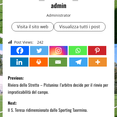
admin
Administrator
Visita il sito web
Visualizza tutti i post
Post Views:
242
P
Previous:
o
Riviera dello Stretto – Pistunina: l’arbitro decide per il rinvio per
impraticabilità del campo.
s
Next:
t
Il S. Teresa ridimensionato dallo Sporting Taormina.