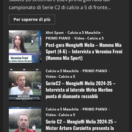
campionato di Serie C2 di calcio a 5 di fronte...
28/04/2026
2
Maggiori
Per saperne di più
informazioni
"SportEmpire" in Podcast
su
“SportEmpire” in Podcast: 28^ Puntata
Post-
Altri Sport
Calcio a 5 Maschile
gara
(Martedi 21 Aprile 2026)
PRIMO PIANO
Video - Calcio a 5
Mongiuffi
Melia
Post-gara Mongiuffi Melia – Mamma Mia
21/04/2026
–
3
Sport (4-6) – Intervista a Veronica Freni
Mamma
Mia
(Mamma Mia Sport)
Sport
"SportEmpire" in Podcast
Sport News
(4-
30/09/2024
6)
“SportEmpire” in Podcast: 27^ Puntata
Calcio a 5 Maschile
PRIMO PIANO
–
(Martedi 14 Aprile 2026)
Video - Calcio a 5
Intervista
a
SerieC2 – Mongiuffi Melia 2024-25 –
15/04/2026
mister
4
Intervista al laterale Mirko Merlino
Arturo
Carciotto
punta di diamante rossoblù
(Mongiuffi
Melia)
"SportEmpire" in Podcast
26/09/2024
“SportEmpire” in Podcast: 26^ Puntata
Calcio a 5 Maschile
PRIMO PIANO
(Martedi 07 Aprile 2026)
Video - Calcio a 5
Serie C2 – Mongiuffi Melia 2024-25 –
08/04/2026
5
Mister Arturo Carciotto presenta la