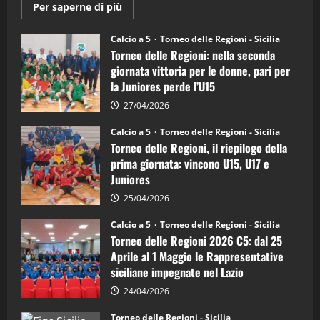
Maggiori
Per saperne di più
informazioni
su
Torneo
Calcio a 5
Torneo delle Regioni - Sicilia
delle
Torneo delle Regioni: nella seconda
Regioni
di
giornata vittoria per le donne, pari per
calcio
la Juniores perde l’U15
a
5:
la
27/04/2026
Sicilia
Juniores
Calcio a 5
Torneo delle Regioni - Sicilia
è
Torneo delle Regioni, il riepilogo della
vicecampione
d’Italia
prima giornata: vincono U15, U17 e
Juniores
25/04/2026
Calcio a 5
Torneo delle Regioni - Sicilia
Torneo delle Regioni 2026 C5: dal 25
Aprile al 1 Maggio le Rappresentative
siciliane impegnate nel Lazio
24/04/2026
Torneo delle Regioni - Sicilia