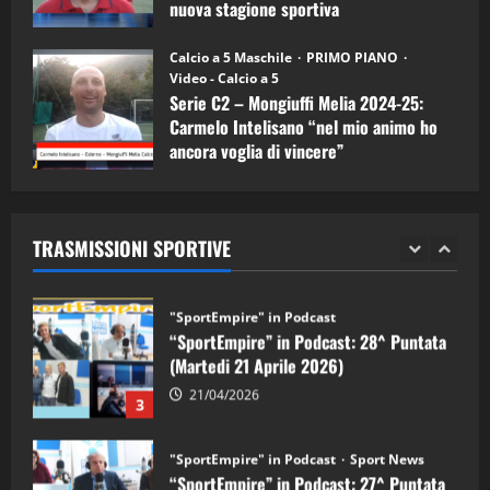
nuova stagione sportiva
"SportEmpire" in Podcast
11/09/2024
“SportEmpire” in Podcast: 30^ Puntata
Calcio a 5 Maschile
PRIMO PIANO
(Martedi 05 Maggio 2026)
Video - Calcio a 5
Serie C2 – Mongiuffi Melia 2024-25:
08/05/2026
1
Carmelo Intelisano “nel mio animo ho
ancora voglia di vincere”
"SportEmpire" in Podcast
Sport News
05/09/2024
“SportEmpire” in Podcast: 29^ Puntata
(Martedi 28 Aprile 2026)
TRASMISSIONI SPORTIVE
28/04/2026
2
"SportEmpire" in Podcast
“SportEmpire” in Podcast: 28^ Puntata
(Martedi 21 Aprile 2026)
21/04/2026
3
"SportEmpire" in Podcast
Sport News
“SportEmpire” in Podcast: 27^ Puntata