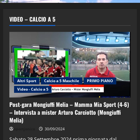
VIDEO – CALCIO A 5
Altri Sport
Calcio a 5 Maschile
PRIMO PIANO
Video - Calcio a 5
Post-gara Mongiuffi Melia – Mamma Mia Sport (4-6)
– Intervista a mister Arturo Carciotto (Mongiuffi
Melia)
"SportEmpire" in Podcast
Sport News
sportjonico
30/09/2024
“SportEmpire” in Podcast: 29^ Puntata
(Martedi 28 Aprile 2026)
Sabato 28 Settembre 2024 prima giornata dal