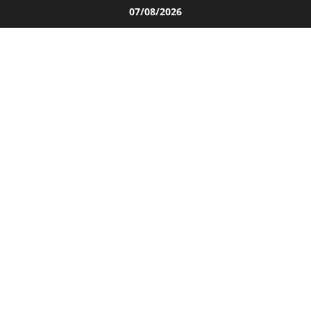
Salta
07/08/2026
al
contenuto