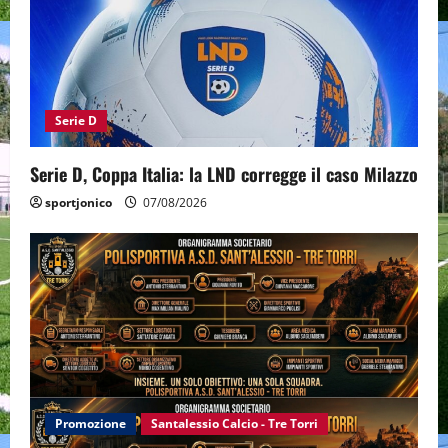
Serie D
Serie D, Coppa Italia: la LND corregge il caso Milazzo
sportjonico
07/08/2026
Promozione
Santalessio Calcio - Tre Torri