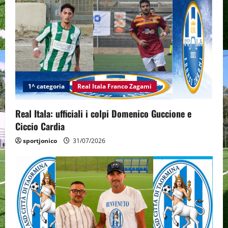
1^ categoria
Real Itala Franco Zagami
Real Itala: ufficiali i colpi Domenico Guccione e
Ciccio Cardia
sportjonico
31/07/2026