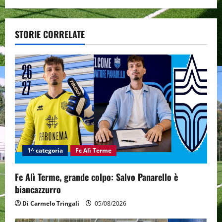
n
a
STORIE CORRELATE
v
i
g
a
t
i
1^ categoria
Fc Alì Terme
o
Fc Alì Terme, grande colpo: Salvo Panarello è
n
biancazzurro
Di Carmelo Tringali
05/08/2026