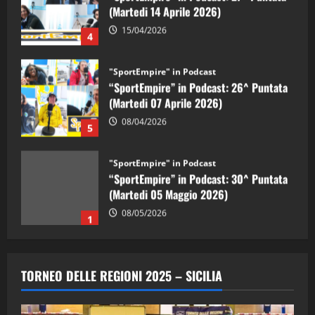
(Martedi 14 Aprile 2026)
15/04/2026
4
"SportEmpire" in Podcast
“SportEmpire” in Podcast: 26^ Puntata
(Martedi 07 Aprile 2026)
08/04/2026
5
"SportEmpire" in Podcast
“SportEmpire” in Podcast: 30^ Puntata
(Martedi 05 Maggio 2026)
08/05/2026
1
"SportEmpire" in Podcast
Sport News
“SportEmpire” in Podcast: 29^ Puntata
TORNEO DELLE REGIONI 2025 – SICILIA
(Martedi 28 Aprile 2026)
28/04/2026
2