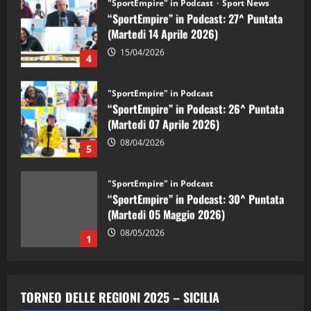
"SportEmpire" in Podcast
Sport News
“SportEmpire” in Podcast: 27^ Puntata
(Martedi 14 Aprile 2026)
15/04/2026
4
"SportEmpire" in Podcast
“SportEmpire” in Podcast: 26^ Puntata
(Martedi 07 Aprile 2026)
08/04/2026
5
"SportEmpire" in Podcast
“SportEmpire” in Podcast: 30^ Puntata
(Martedi 05 Maggio 2026)
08/05/2026
1
"SportEmpire" in Podcast
Sport News
“SportEmpire” in Podcast: 29^ Puntata
TORNEO DELLE REGIONI 2025 – SICILIA
(Martedi 28 Aprile 2026)