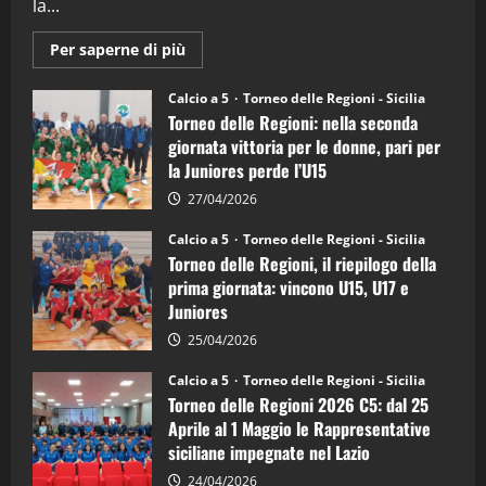
la...
Maggiori
Per saperne di più
informazioni
su
Torneo
Calcio a 5
Torneo delle Regioni - Sicilia
delle
Torneo delle Regioni: nella seconda
Regioni
di
giornata vittoria per le donne, pari per
calcio
la Juniores perde l’U15
a
5:
la
27/04/2026
Sicilia
Juniores
Calcio a 5
Torneo delle Regioni - Sicilia
è
Torneo delle Regioni, il riepilogo della
vicecampione
d’Italia
prima giornata: vincono U15, U17 e
Juniores
25/04/2026
Calcio a 5
Torneo delle Regioni - Sicilia
Torneo delle Regioni 2026 C5: dal 25
Aprile al 1 Maggio le Rappresentative
siciliane impegnate nel Lazio
24/04/2026