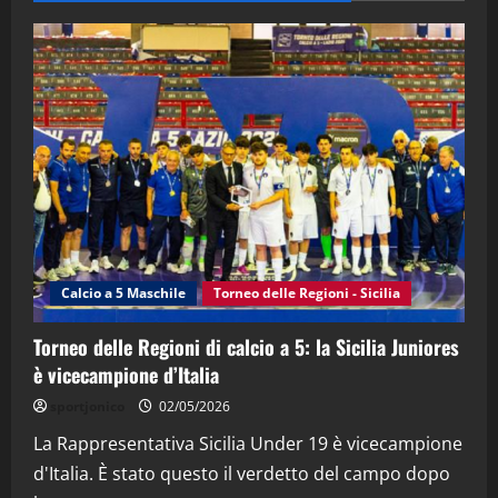
28/04/2026
2
"SportEmpire" in Podcast
“SportEmpire” in Podcast: 28^ Puntata
(Martedi 21 Aprile 2026)
21/04/2026
3
"SportEmpire" in Podcast
Sport News
“SportEmpire” in Podcast: 27^ Puntata
(Martedi 14 Aprile 2026)
Calcio a 5 Maschile
Torneo delle Regioni - Sicilia
15/04/2026
4
Torneo delle Regioni di calcio a 5: la Sicilia Juniores
è vicecampione d’Italia
"SportEmpire" in Podcast
“SportEmpire” in Podcast: 26^ Puntata
sportjonico
02/05/2026
(Martedi 07 Aprile 2026)
La Rappresentativa Sicilia Under 19 è vicecampione
08/04/2026
5
d'Italia. È stato questo il verdetto del campo dopo