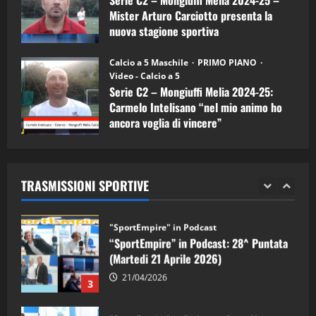
08/04/2026
5
Mister Arturo Carciotto presenta la
nuova stagione sportiva
"SportEmpire" in Podcast
11/09/2024
“SportEmpire” in Podcast: 30^ Puntata
Calcio a 5 Maschile
PRIMO PIANO
(Martedi 05 Maggio 2026)
Video - Calcio a 5
Serie C2 – Mongiuffi Melia 2024-25:
08/05/2026
1
Carmelo Intelisano “nel mio animo ho
ancora voglia di vincere”
"SportEmpire" in Podcast
Sport News
05/09/2024
“SportEmpire” in Podcast: 29^ Puntata
(Martedi 28 Aprile 2026)
TRASMISSIONI SPORTIVE
28/04/2026
2
"SportEmpire" in Podcast
“SportEmpire” in Podcast: 28^ Puntata
(Martedi 21 Aprile 2026)
21/04/2026
3