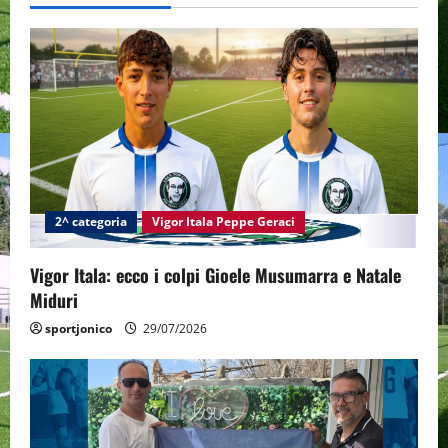
v
i
g
a
t
i
2^ categoria
Vigor Itala Peppe Geraci
o
Vigor Itala: ecco i colpi Gioele Musumarra e Natale
n
Miduri
sportjonico
29/07/2026