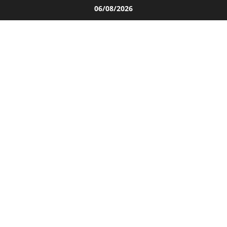
Salta
06/08/2026
al
contenuto