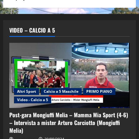
VIDEO – CALCIO A 5
Altri Sport
Calcio a 5 Maschile
PRIMO PIANO
Video - Calcio a 5
Post-gara Mongiuffi Melia – Mamma Mia Sport (4-6)
– Intervista a mister Arturo Carciotto (Mongiuffi
Melia)
"SportEmpire" in Podcast
Sport News