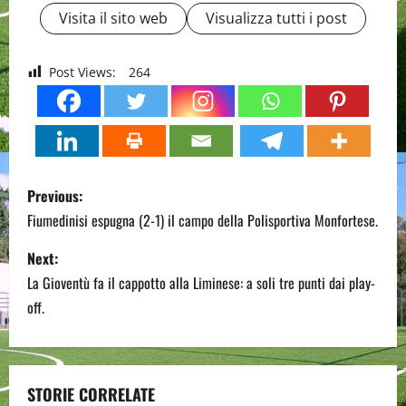
Visita il sito web
Visualizza tutti i post
Post Views:
264
P
Previous:
o
Fiumedinisi espugna (2-1) il campo della Polisportiva Monfortese.
s
Next:
La Gioventù fa il cappotto alla Liminese: a soli tre punti dai play-
t
off.
n
a
STORIE CORRELATE