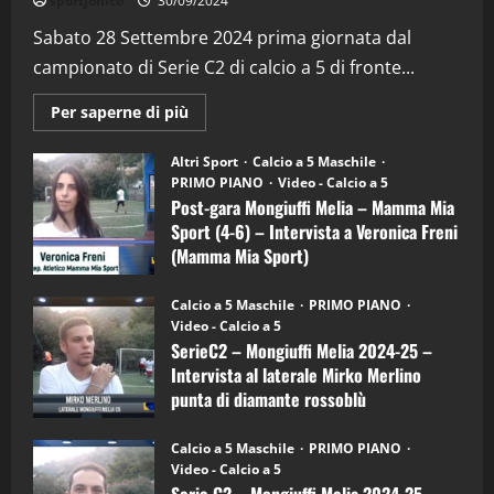
sportjonico
30/09/2024
“SportEmpire” in Podcast: 29^ Puntata
(Martedi 28 Aprile 2026)
Sabato 28 Settembre 2024 prima giornata dal
campionato di Serie C2 di calcio a 5 di fronte...
28/04/2026
2
Maggiori
Per saperne di più
informazioni
"SportEmpire" in Podcast
su
“SportEmpire” in Podcast: 28^ Puntata
Post-
Altri Sport
Calcio a 5 Maschile
gara
(Martedi 21 Aprile 2026)
PRIMO PIANO
Video - Calcio a 5
Mongiuffi
Melia
Post-gara Mongiuffi Melia – Mamma Mia
21/04/2026
–
3
Sport (4-6) – Intervista a Veronica Freni
Mamma
Mia
(Mamma Mia Sport)
Sport
"SportEmpire" in Podcast
Sport News
(4-
30/09/2024
6)
“SportEmpire” in Podcast: 27^ Puntata
Calcio a 5 Maschile
PRIMO PIANO
–
(Martedi 14 Aprile 2026)
Video - Calcio a 5
Intervista
a
SerieC2 – Mongiuffi Melia 2024-25 –
15/04/2026
mister
4
Intervista al laterale Mirko Merlino
Arturo
Carciotto
punta di diamante rossoblù
(Mongiuffi
Melia)
"SportEmpire" in Podcast
26/09/2024
“SportEmpire” in Podcast: 26^ Puntata
Calcio a 5 Maschile
PRIMO PIANO
(Martedi 07 Aprile 2026)
Video - Calcio a 5
Serie C2 – Mongiuffi Melia 2024-25 –