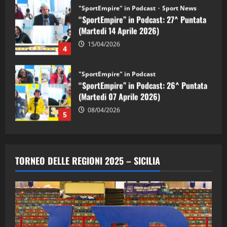
"SportEmpire" in Podcast
“SportEmpire” in Podcast: 26^ Puntata
(Martedi 07 Aprile 2026)
08/04/2026
5
"SportEmpire" in Podcast
“SportEmpire” in Podcast: 30^ Puntata
(Martedi 05 Maggio 2026)
08/05/2026
1
"SportEmpire" in Podcast
Sport News
“SportEmpire” in Podcast: 29^ Puntata
TORNEO DELLE REGIONI 2025 – SICILIA
(Martedi 28 Aprile 2026)
28/04/2026
2
"SportEmpire" in Podcast
“SportEmpire” in Podcast: 28^ Puntata