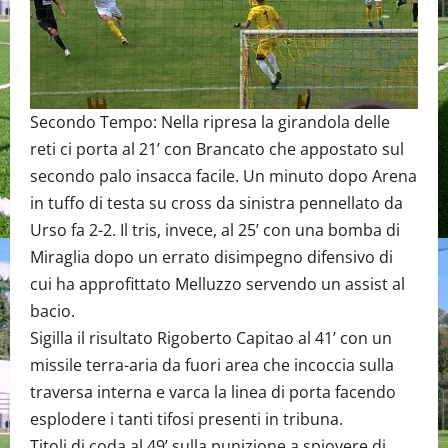
Secondo Tempo: Nella ripresa la girandola delle
reti ci porta al 21’ con Brancato che appostato sul
secondo palo insacca facile. Un minuto dopo Arena
in tuffo di testa su cross da sinistra pennellato da
Urso fa 2-2. Il tris, invece, al 25’ con una bomba di
Miraglia dopo un errato disimpegno difensivo di
cui ha approfittato Melluzzo servendo un assist al
bacio.
Sigilla il risultato Rigoberto Capitao al 41’ con un
missile terra-aria da fuori area che incoccia sulla
traversa interna e varca la linea di porta facendo
esplodere i tanti tifosi presenti in tribuna.
Titoli di coda al 49’ sulla punizione a spiovere di