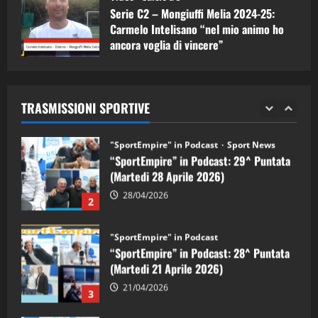
Serie C2 – Mongiuffi Melia 2024-25:
08/05/2026
1
Carmelo Intelisano “nel mio animo ho
ancora voglia di vincere”
"SportEmpire" in Podcast
Sport News
05/09/2024
“SportEmpire” in Podcast: 29^ Puntata
(Martedi 28 Aprile 2026)
TRASMISSIONI SPORTIVE
28/04/2026
2
"SportEmpire" in Podcast
“SportEmpire” in Podcast: 28^ Puntata
(Martedi 21 Aprile 2026)
21/04/2026
3
"SportEmpire" in Podcast
Sport News
“SportEmpire” in Podcast: 27^ Puntata
(Martedi 14 Aprile 2026)
15/04/2026
4