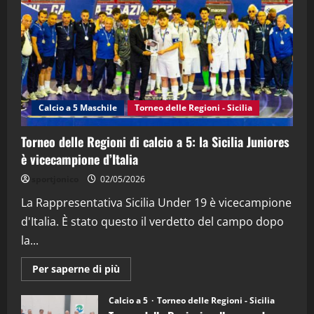
(Martedi 21 Aprile 2026)
21/04/2026
3
"SportEmpire" in Podcast
Sport News
“SportEmpire” in Podcast: 27^ Puntata
(Martedi 14 Aprile 2026)
Calcio a 5 Maschile
Torneo delle Regioni - Sicilia
15/04/2026
4
Torneo delle Regioni di calcio a 5: la Sicilia Juniores
è vicecampione d’Italia
"SportEmpire" in Podcast
“SportEmpire” in Podcast: 26^ Puntata
sportjonico
02/05/2026
(Martedi 07 Aprile 2026)
La Rappresentativa Sicilia Under 19 è vicecampione
08/04/2026
5
d'Italia. È stato questo il verdetto del campo dopo
la...
Maggiori
Per saperne di più
informazioni
su
Torneo
Calcio a 5
Torneo delle Regioni - Sicilia
delle