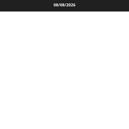
Salta
08/08/2026
al
contenuto