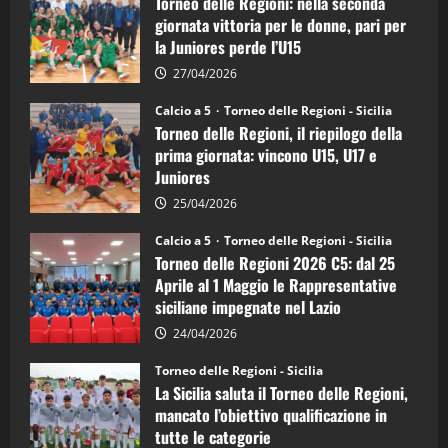
Torneo delle Regioni: nella seconda
Regioni
di
giornata vittoria per le donne, pari per
calcio
la Juniores perde l’U15
a
5:
la
27/04/2026
Sicilia
Juniores
Calcio a 5
Torneo delle Regioni - Sicilia
è
Torneo delle Regioni, il riepilogo della
vicecampione
d’Italia
prima giornata: vincono U15, U17 e
Juniores
25/04/2026
Calcio a 5
Torneo delle Regioni - Sicilia
Torneo delle Regioni 2026 C5: dal 25
Aprile al 1 Maggio le Rappresentative
siciliane impegnate nel Lazio
24/04/2026
Torneo delle Regioni - Sicilia
La Sicilia saluta il Torneo delle Regioni,
mancato l’obiettivo qualificazione in
tutte le categorie