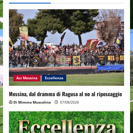
v
i
g
a
t
i
o
Acr Messina
Eccellenza
n
Messina, dal dramma di Ragusa al no al ripescaggio
Di Mimmo Muscolino
07/08/2026