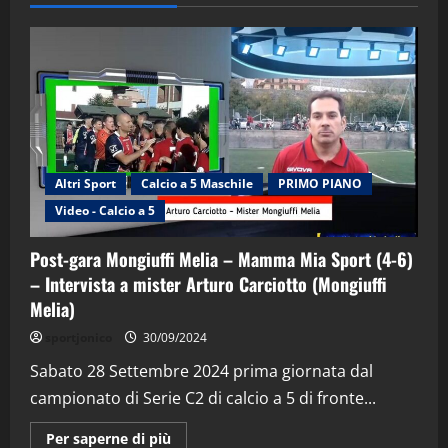
Altri Sport
Calcio a 5 Maschile
PRIMO PIANO
Video - Calcio a 5
Post-gara Mongiuffi Melia – Mamma Mia Sport (4-6)
– Intervista a mister Arturo Carciotto (Mongiuffi
Melia)
"SportEmpire" in Podcast
Sport News
sportjonico
30/09/2024
“SportEmpire” in Podcast: 29^ Puntata
(Martedi 28 Aprile 2026)
Sabato 28 Settembre 2024 prima giornata dal
campionato di Serie C2 di calcio a 5 di fronte...
28/04/2026
2
Maggiori
Per saperne di più