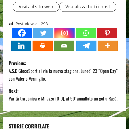
Visita il sito web
Visualizza tutti i post
Post Views:
293
P
Previous:
o
A.S.D GiocoSport al via la nuova stagione, Lunedì 23 “Open Day”
con Valerio Vermiglio.
s
Next:
t
Parità tra Jonica e Milazzo (0-0), al 90′ annullato un gol a Rasà.
n
a
STORIE CORRELATE