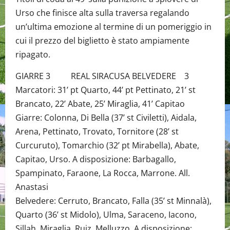
Urso che finisce alta sulla traversa regalando
un’ultima emozione al termine di un pomeriggio in
cui il prezzo del biglietto è stato ampiamente
ripagato.
GIARRE 3 REAL SIRACUSA BELVEDERE 3
Marcatori: 31’ pt Quarto, 44’ pt Pettinato, 21’ st
Brancato, 22’ Abate, 25’ Miraglia, 41’ Capitao
Giarre: Colonna, Di Bella (37’ st Civiletti), Aidala,
Arena, Pettinato, Trovato, Tornitore (28’ st
Curcuruto), Tomarchio (32’ pt Mirabella), Abate,
Capitao, Urso. A disposizione: Barbagallo,
Spampinato, Faraone, La Rocca, Marrone. All.
Anastasi
Belvedere: Cerruto, Brancato, Falla (35’ st Minnalà),
Quarto (36’ st Midolo), Ulma, Saraceno, Iacono,
Sillah, Miraglia, Ruiz, Melluzzo. A disposizione: