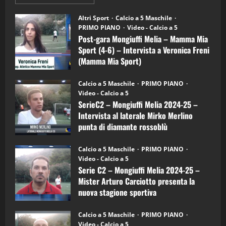
informazioni
"SportEmpire" in Podcast
su
“SportEmpire” in Podcast: 28^ Puntata
Post-
Altri Sport
Calcio a 5 Maschile
gara
(Martedi 21 Aprile 2026)
PRIMO PIANO
Video - Calcio a 5
Mongiuffi
Melia
Post-gara Mongiuffi Melia – Mamma Mia
21/04/2026
–
3
Sport (4-6) – Intervista a Veronica Freni
Mamma
Mia
(Mamma Mia Sport)
Sport
"SportEmpire" in Podcast
Sport News
(4-
30/09/2024
6)
“SportEmpire” in Podcast: 27^ Puntata
Calcio a 5 Maschile
PRIMO PIANO
–
(Martedi 14 Aprile 2026)
Video - Calcio a 5
Intervista
a
SerieC2 – Mongiuffi Melia 2024-25 –
15/04/2026
mister
4
Intervista al laterale Mirko Merlino
Arturo
Carciotto
punta di diamante rossoblù
(Mongiuffi
Melia)
"SportEmpire" in Podcast
26/09/2024
“SportEmpire” in Podcast: 26^ Puntata
Calcio a 5 Maschile
PRIMO PIANO
(Martedi 07 Aprile 2026)
Video - Calcio a 5
Serie C2 – Mongiuffi Melia 2024-25 –
08/04/2026
5
Mister Arturo Carciotto presenta la
nuova stagione sportiva
"SportEmpire" in Podcast
11/09/2024
“SportEmpire” in Podcast: 30^ Puntata
Calcio a 5 Maschile
PRIMO PIANO
(Martedi 05 Maggio 2026)
Video - Calcio a 5