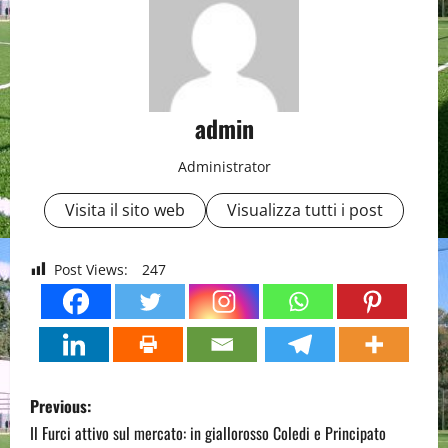
admin
Administrator
Visita il sito web
Visualizza tutti i post
Post Views:
247
P
Previous:
o
Il Furci attivo sul mercato: in giallorosso Coledi e Principato