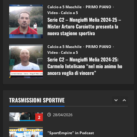
26/09/2024
“SportEmpire” in Podcast: 26^ Puntata
Calcio a 5 Maschile
PRIMO PIANO
(Martedi 07 Aprile 2026)
Video - Calcio a 5
Serie C2 – Mongiuffi Melia 2024-25 –
08/04/2026
5
Mister Arturo Carciotto presenta la
nuova stagione sportiva
"SportEmpire" in Podcast
11/09/2024
“SportEmpire” in Podcast: 30^ Puntata
Calcio a 5 Maschile
PRIMO PIANO
(Martedi 05 Maggio 2026)
Video - Calcio a 5
Serie C2 – Mongiuffi Melia 2024-25:
08/05/2026
1
Carmelo Intelisano “nel mio animo ho
ancora voglia di vincere”
"SportEmpire" in Podcast
Sport News
05/09/2024
“SportEmpire” in Podcast: 29^ Puntata
(Martedi 28 Aprile 2026)
TRASMISSIONI SPORTIVE
28/04/2026
2
"SportEmpire" in Podcast
“SportEmpire” in Podcast: 28^ Puntata
(Martedi 21 Aprile 2026)