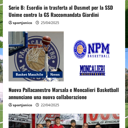
o
Serie B: Esordio in trasferta al Dusmet per la SSD
n
Unime contro la GS Raccomandata Giardini
sportjonico
25/04/2025
Basket Maschile
News
Nuova Pallacanestro Marsala e Moncalieri Basketball
annunciano una nuova collaborazione
sportjonico
22/04/2025