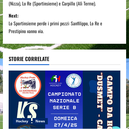
(Nizza), Lo Re (Sportinsieme) e Carpillo (Alì Terme).
s
Next:
t
Lo Sportinsieme perde i primi pezzi: Sanfilippo, Lo Re e
n
Prestipino vanno via.
a
v
STORIE CORRELATE
i
g
a
t
i
Hockey
News