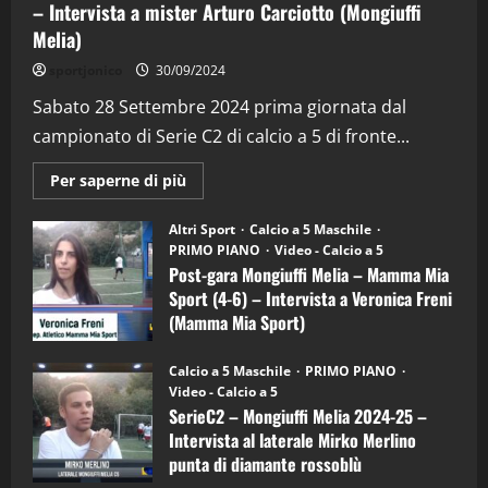
– Intervista a mister Arturo Carciotto (Mongiuffi
Melia)
"SportEmpire" in Podcast
Sport News
sportjonico
30/09/2024
“SportEmpire” in Podcast: 29^ Puntata
(Martedi 28 Aprile 2026)
Sabato 28 Settembre 2024 prima giornata dal
campionato di Serie C2 di calcio a 5 di fronte...
28/04/2026
2
Maggiori
Per saperne di più
informazioni
"SportEmpire" in Podcast
su
“SportEmpire” in Podcast: 28^ Puntata
Post-
Altri Sport
Calcio a 5 Maschile
gara
(Martedi 21 Aprile 2026)
PRIMO PIANO
Video - Calcio a 5
Mongiuffi
Melia
Post-gara Mongiuffi Melia – Mamma Mia
21/04/2026
–
3
Sport (4-6) – Intervista a Veronica Freni
Mamma
Mia
(Mamma Mia Sport)
Sport
"SportEmpire" in Podcast
Sport News
(4-
30/09/2024
6)
“SportEmpire” in Podcast: 27^ Puntata
Calcio a 5 Maschile
PRIMO PIANO
–
(Martedi 14 Aprile 2026)
Video - Calcio a 5
Intervista
a
SerieC2 – Mongiuffi Melia 2024-25 –
15/04/2026
mister
4
Intervista al laterale Mirko Merlino
Arturo
Carciotto
punta di diamante rossoblù
(Mongiuffi
Melia)
"SportEmpire" in Podcast