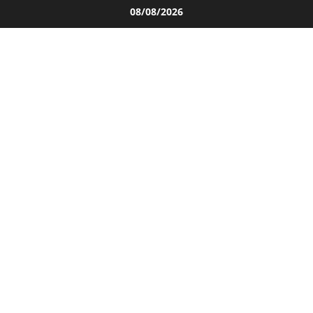
Salta
08/08/2026
al
contenuto