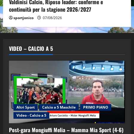
Valdinisi Calcio, Riposo leader: conferme e
continuità per la stagione 2026/2027
sportjonico
07/08/2026
VIDEO – CALCIO A 5
Altri Sport
Calcio a 5 Maschile
PRIMO PIANO
Video - Calcio a 5
Post-gara Mongiuffi Melia – Mamma Mia Sport (4-6)