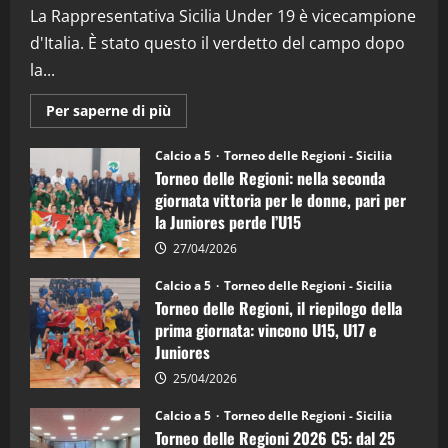
La Rappresentativa Sicilia Under 19 è vicecampione
08/04/2026
5
d'Italia. È stato questo il verdetto del campo dopo
la...
Maggiori
Per saperne di più
informazioni
su
Torneo
Calcio a 5
Torneo delle Regioni - Sicilia
delle
Torneo delle Regioni: nella seconda
Regioni
di
giornata vittoria per le donne, pari per
calcio
la Juniores perde l’U15
a
5:
la
27/04/2026
Sicilia
Juniores
Calcio a 5
Torneo delle Regioni - Sicilia
è
Torneo delle Regioni, il riepilogo della
vicecampione
d’Italia
prima giornata: vincono U15, U17 e
Juniores
25/04/2026
Calcio a 5
Torneo delle Regioni - Sicilia
Torneo delle Regioni 2026 C5: dal 25