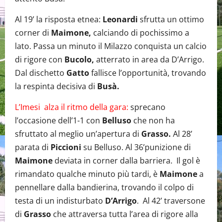
Al 19’ la risposta etnea:
Leonardi
sfrutta un ottimo
corner di
Maimone,
calciando di pochissimo a
lato. Passa un minuto il Milazzo conquista un calcio
di rigore con
Bucolo,
atterrato in area da D’Arrigo.
Dal dischetto
Gatto
fallisce l’opportunità, trovando
la respinta decisiva di
Busà.
L’Imesi alza il ritmo della gara:
sprecano
l’occasione dell’1-1 con
Belluso
che non ha
sfruttato al meglio un’apertura di
Grasso.
Al 28’
parata di
Piccioni
su Belluso. Al 36’punizione di
Maimone
deviata in corner dalla barriera. Il gol è
rimandato qualche minuto più tardi, è
Maimone
a
pennellare dalla bandierina, trovando il colpo di
testa di un indisturbato
D’Arrigo
. Al 42’ traversone
di
Grasso
che attraversa tutta l’area di rigore alla