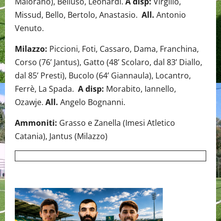
Maiorano), Belluso, Leonardi.
A disp:
Virgilio,
Missud, Bello, Bertolo, Anastasio.
All.
Antonio
Venuto.
Milazzo:
Piccioni, Foti, Cassaro, Dama, Franchina,
Corso (76’ Jantus), Gatto (48’ Scolaro, dal 83’ Diallo,
dal 85’ Presti), Bucolo (64’ Giannaula), Locantro,
Ferrè, La Spada.
A disp:
Morabito, Iannello,
Ozawje.
All.
Angelo Bognanni.
Ammoniti:
Grasso e Zanella (Imesi Atletico
Catania), Jantus (Milazzo)