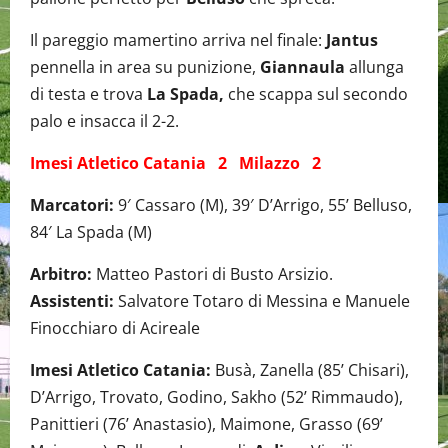
Il pareggio mamertino arriva nel finale:
Jantus
pennella in area su punizione,
Giannaula
allunga
di testa e trova
La Spada,
che scappa sul secondo
palo e insacca il 2-2.
Imesi Atletico Catania 2 Milazzo 2
Marcatori:
9′ Cassaro (M), 39′ D’Arrigo, 55’ Belluso,
84′ La Spada (M)
Arbitro:
Matteo Pastori di Busto Arsizio.
Assistenti:
Salvatore Totaro di Messina e Manuele
Finocchiaro di Acireale
Imesi Atletico Catania:
Busà, Zanella (85’ Chisari),
D’Arrigo, Trovato, Godino, Sakho (52’ Rimmaudo),
Panittieri (76’ Anastasio), Maimone, Grasso (69’