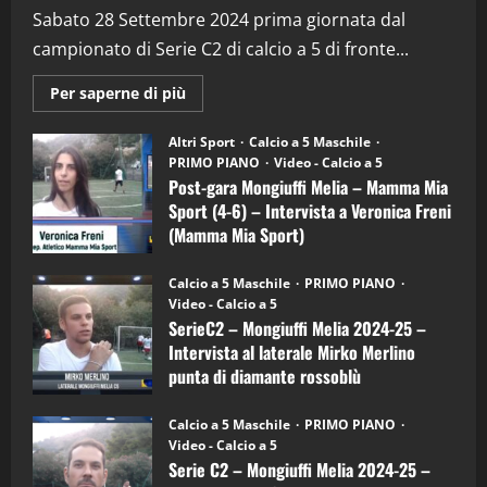
(Martedi 28 Aprile 2026)
Sabato 28 Settembre 2024 prima giornata dal
campionato di Serie C2 di calcio a 5 di fronte...
28/04/2026
2
Maggiori
Per saperne di più
informazioni
"SportEmpire" in Podcast
su
“SportEmpire” in Podcast: 28^ Puntata
Post-
Altri Sport
Calcio a 5 Maschile
gara
(Martedi 21 Aprile 2026)
PRIMO PIANO
Video - Calcio a 5
Mongiuffi
Melia
Post-gara Mongiuffi Melia – Mamma Mia
21/04/2026
–
3
Sport (4-6) – Intervista a Veronica Freni
Mamma
Mia
(Mamma Mia Sport)
Sport
"SportEmpire" in Podcast
Sport News
(4-
30/09/2024
6)
“SportEmpire” in Podcast: 27^ Puntata
Calcio a 5 Maschile
PRIMO PIANO
–
(Martedi 14 Aprile 2026)
Video - Calcio a 5
Intervista
a
SerieC2 – Mongiuffi Melia 2024-25 –
15/04/2026
mister
4
Intervista al laterale Mirko Merlino
Arturo
Carciotto
punta di diamante rossoblù
(Mongiuffi
Melia)
"SportEmpire" in Podcast
26/09/2024
“SportEmpire” in Podcast: 26^ Puntata
Calcio a 5 Maschile
PRIMO PIANO
(Martedi 07 Aprile 2026)
Video - Calcio a 5
Serie C2 – Mongiuffi Melia 2024-25 –
08/04/2026
5