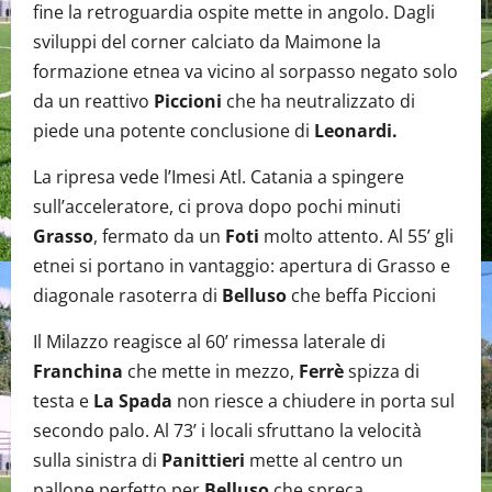
fine la retroguardia ospite mette in angolo. Dagli
sviluppi del corner calciato da Maimone la
formazione etnea va vicino al sorpasso negato solo
da un reattivo
Piccioni
che ha neutralizzato di
piede una potente conclusione di
Leonardi.
La ripresa vede l’Imesi Atl. Catania a spingere
sull’acceleratore, ci prova dopo pochi minuti
Grasso
, fermato da un
Foti
molto attento. Al 55’ gli
etnei si portano in vantaggio: apertura di Grasso e
diagonale rasoterra di
Belluso
che beffa Piccioni
Il Milazzo reagisce al 60’ rimessa laterale di
Franchina
che mette in mezzo,
Ferrè
spizza di
testa e
La Spada
non riesce a chiudere in porta sul
secondo palo. Al 73’ i locali sfruttano la velocità
sulla sinistra di
Panittieri
mette al centro un
pallone perfetto per
Belluso
che spreca.