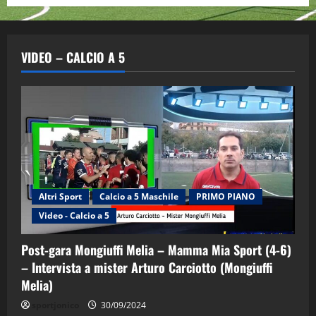
VIDEO – CALCIO A 5
Altri Sport
Calcio a 5 Maschile
PRIMO PIANO
Video - Calcio a 5
Post-gara Mongiuffi Melia – Mamma Mia Sport (4-6)
– Intervista a mister Arturo Carciotto (Mongiuffi
Melia)
"SportEmpire" in Podcast
Sport News
sportjonico
30/09/2024
“SportEmpire” in Podcast: 29^ Puntata