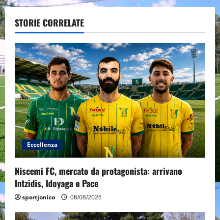
a
v
STORIE CORRELATE
i
g
a
t
i
o
Eccellenza
n
Niscemi FC, mercato da protagonista: arrivano
Intzidis, Idoyaga e Pace
sportjonico
08/08/2026