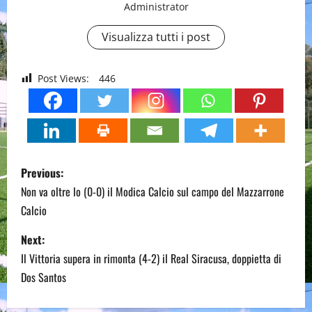
Administrator
Visualizza tutti i post
Post Views:
446
P
Previous:
o
Non va oltre lo (0-0) il Modica Calcio sul campo del Mazzarrone
Calcio
s
Next:
t
Il Vittoria supera in rimonta (4-2) il Real Siracusa, doppietta di
n
Dos Santos