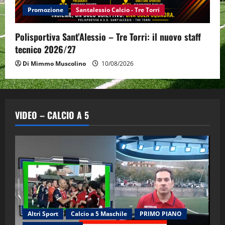
Promozione
Santalessio Calcio - Tre Torri
Polisportiva Sant’Alessio – Tre Torri: il nuovo staff
tecnico 2026/27
Di Mimmo Muscolino
10/08/2026
VIDEO – CALCIO A 5
Altri Sport
Calcio a 5 Maschile
PRIMO PIANO