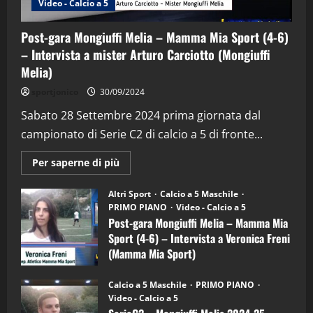
Video - Calcio a 5
Post-gara Mongiuffi Melia – Mamma Mia Sport (4-6)
– Intervista a mister Arturo Carciotto (Mongiuffi
Melia)
"SportEmpire" in Podcast
Sport News
sportjonico
30/09/2024
“SportEmpire” in Podcast: 29^ Puntata
(Martedi 28 Aprile 2026)
Sabato 28 Settembre 2024 prima giornata dal
campionato di Serie C2 di calcio a 5 di fronte...
28/04/2026
2
Maggiori
Per saperne di più
informazioni
"SportEmpire" in Podcast
su
“SportEmpire” in Podcast: 28^ Puntata
Post-
Altri Sport
Calcio a 5 Maschile
gara
(Martedi 21 Aprile 2026)
PRIMO PIANO
Video - Calcio a 5
Mongiuffi
Melia
Post-gara Mongiuffi Melia – Mamma Mia
21/04/2026
–
3
Sport (4-6) – Intervista a Veronica Freni
Mamma
Mia
(Mamma Mia Sport)
Sport
"SportEmpire" in Podcast
Sport News
(4-
30/09/2024
6)
“SportEmpire” in Podcast: 27^ Puntata
Calcio a 5 Maschile
PRIMO PIANO
–
(Martedi 14 Aprile 2026)
Video - Calcio a 5
Intervista
a