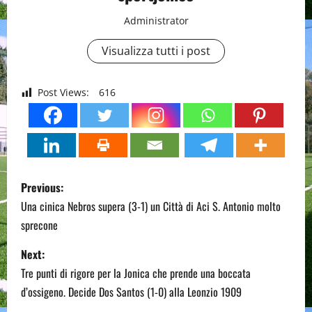
Administrator
Visualizza tutti i post
Post Views:
616
P
Previous:
o
Una cinica Nebros supera (3-1) un Città di Aci S. Antonio molto
sprecone
s
Next:
t
Tre punti di rigore per la Jonica che prende una boccata
n
d’ossigeno. Decide Dos Santos (1-0) alla Leonzio 1909