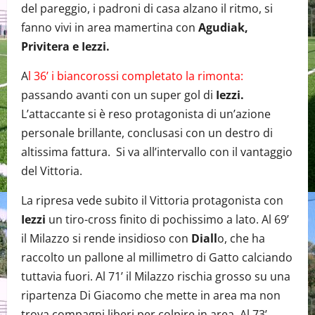
del pareggio, i padroni di casa alzano il ritmo, si
fanno vivi in area mamertina con
Agudiak,
Privitera e Iezzi.
A
l 36’ i biancorossi completato la rimonta:
passando avanti con un super gol di
Iezzi.
L’attaccante si è reso protagonista di un’azione
personale brillante, conclusasi con un destro di
altissima fattura. Si va all’intervallo con il vantaggio
del Vittoria.
La ripresa vede subito il Vittoria protagonista con
Iezzi
un tiro-cross finito di pochissimo a lato. Al 69’
il Milazzo si rende insidioso con
Diall
o, che ha
raccolto un pallone al millimetro di Gatto calciando
tuttavia fuori. Al 71’ il Milazzo rischia grosso su una
ripartenza Di Giacomo che mette in area ma non
trova compagni liberi per colpire in area. Al 73’