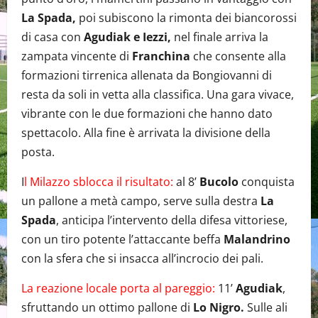
La Spada,
poi subiscono la rimonta dei biancorossi
di casa con
Agudiak e Iezzi,
nel finale arriva la
zampata vincente di
Franchina
che consente alla
formazioni tirrenica allenata da Bongiovanni di
resta da soli in vetta alla classifica. Una gara vivace,
vibrante con le due formazioni che hanno dato
spettacolo. Alla fine è arrivata la divisione della
posta.
I
l Milazzo sblocca il risultato:
al 8’
Bucolo
conquista
un pallone a metà campo, serve sulla destra
La
Spada
, anticipa l’intervento della difesa vittoriese,
con un tiro potente l’attaccante beffa
Malandrino
con la sfera che si insacca all’incrocio dei pali.
La reazione locale porta al pareggio:
11’
Agudiak
,
sfruttando un ottimo pallone di
Lo Nigro.
Sulle ali