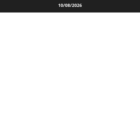
Salta
10/08/2026
al
contenuto