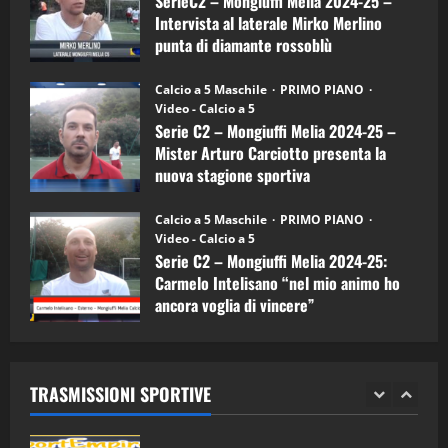
SerieC2 – Mongiuffi Melia 2024-25 –
15/04/2026
mister
4
Intervista al laterale Mirko Merlino
Arturo
Carciotto
punta di diamante rossoblù
(Mongiuffi
Melia)
"SportEmpire" in Podcast
26/09/2024
“SportEmpire” in Podcast: 26^ Puntata
Calcio a 5 Maschile
PRIMO PIANO
(Martedi 07 Aprile 2026)
Video - Calcio a 5
Serie C2 – Mongiuffi Melia 2024-25 –
08/04/2026
5
Mister Arturo Carciotto presenta la
nuova stagione sportiva
"SportEmpire" in Podcast
11/09/2024
“SportEmpire” in Podcast: 30^ Puntata
Calcio a 5 Maschile
PRIMO PIANO
(Martedi 05 Maggio 2026)
Video - Calcio a 5
Serie C2 – Mongiuffi Melia 2024-25:
08/05/2026
1
Carmelo Intelisano “nel mio animo ho
ancora voglia di vincere”
"SportEmpire" in Podcast
Sport News
05/09/2024
“SportEmpire” in Podcast: 29^ Puntata
(Martedi 28 Aprile 2026)
TRASMISSIONI SPORTIVE
28/04/2026
2