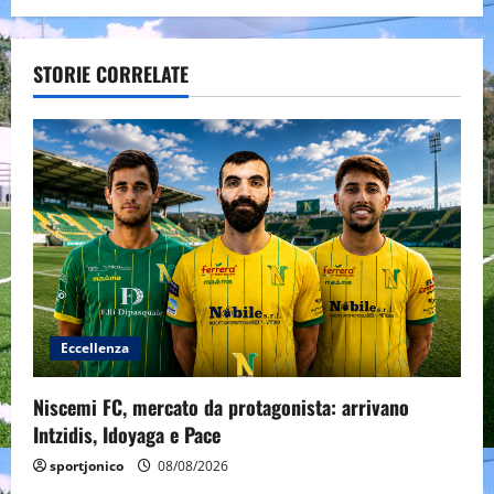
a
v
STORIE CORRELATE
i
g
a
t
i
o
Eccellenza
n
Niscemi FC, mercato da protagonista: arrivano
Intzidis, Idoyaga e Pace
sportjonico
08/08/2026