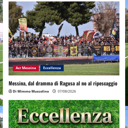
Acr Messina
Eccellenza
Messina, dal dramma di Ragusa al no al ripescaggio
Di Mimmo Muscolino
07/08/2026