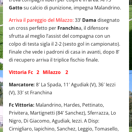
Gatto
su calcio di punizione, impegna Malandrino.
Arriva il pareggio del Milazzo:
33’
Dama
disegnato
un cross perfetto per
Franchin
a, il difensore
sfrutta al meglio l’assist del compagna con un
colpo di testa sigla il 2-2 (sesto gol in campionato).
Finale che vede i padroni di casa in avanti, dopo 8’
di recupero arriva il triplice fischio finale.
Vittoria Fc 2 Milazzo 2
Marcatore:
8′ La Spada, 11′ Agudiak (V), 36′ Iezzi
(V), 33′ st Franchina
Fc Vittoria:
Malandrino, Hardes, Pettinato,
Privitera, Martignetti (84′ Sanchez), Sferrazza, Lo
Nigro, Di Giacomo, Agudiak, Iezzi. A Disp:
Cirnigliaro, Iapichino, Sanchez, Leggio, Tomasello,