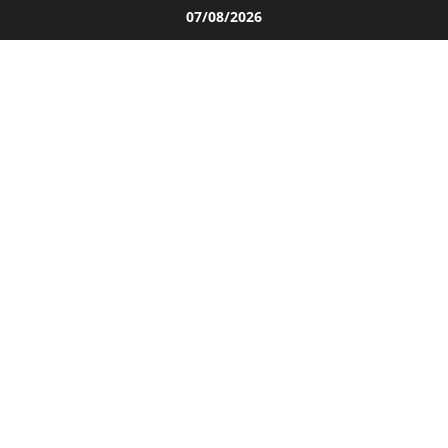
Salta
07/08/2026
al
contenuto