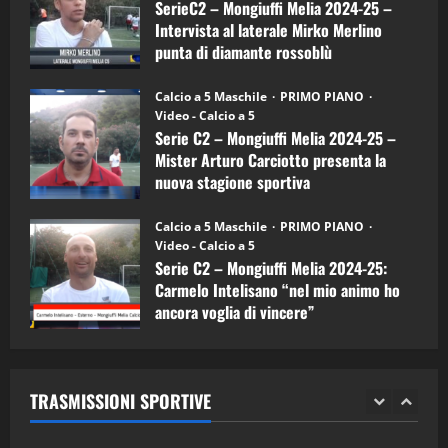
a
SerieC2 – Mongiuffi Melia 2024-25 –
15/04/2026
mister
4
Intervista al laterale Mirko Merlino
Arturo
Carciotto
punta di diamante rossoblù
(Mongiuffi
Melia)
"SportEmpire" in Podcast
26/09/2024
“SportEmpire” in Podcast: 26^ Puntata
Calcio a 5 Maschile
PRIMO PIANO
(Martedi 07 Aprile 2026)
Video - Calcio a 5
Serie C2 – Mongiuffi Melia 2024-25 –
08/04/2026
5
Mister Arturo Carciotto presenta la
nuova stagione sportiva
"SportEmpire" in Podcast
11/09/2024
“SportEmpire” in Podcast: 30^ Puntata
Calcio a 5 Maschile
PRIMO PIANO
(Martedi 05 Maggio 2026)
Video - Calcio a 5
Serie C2 – Mongiuffi Melia 2024-25:
08/05/2026
1
Carmelo Intelisano “nel mio animo ho
ancora voglia di vincere”
"SportEmpire" in Podcast
Sport News
05/09/2024
“SportEmpire” in Podcast: 29^ Puntata
(Martedi 28 Aprile 2026)
TRASMISSIONI SPORTIVE
28/04/2026
2