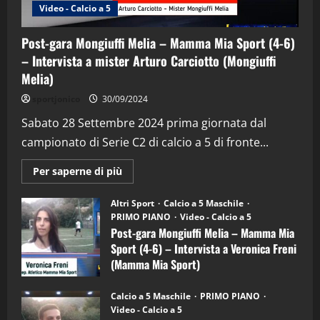
Video - Calcio a 5
Post-gara Mongiuffi Melia – Mamma Mia Sport (4-6)
– Intervista a mister Arturo Carciotto (Mongiuffi
Melia)
"SportEmpire" in Podcast
Sport News
sportjonico
30/09/2024
“SportEmpire” in Podcast: 29^ Puntata
(Martedi 28 Aprile 2026)
Sabato 28 Settembre 2024 prima giornata dal
campionato di Serie C2 di calcio a 5 di fronte...
28/04/2026
2
Maggiori
Per saperne di più
informazioni
"SportEmpire" in Podcast
su
“SportEmpire” in Podcast: 28^ Puntata
Post-
Altri Sport
Calcio a 5 Maschile
gara
(Martedi 21 Aprile 2026)
PRIMO PIANO
Video - Calcio a 5
Mongiuffi
Melia
Post-gara Mongiuffi Melia – Mamma Mia
21/04/2026
–
3
Sport (4-6) – Intervista a Veronica Freni
Mamma
Mia
(Mamma Mia Sport)
Sport
"SportEmpire" in Podcast
Sport News
(4-
30/09/2024
6)
“SportEmpire” in Podcast: 27^ Puntata
Calcio a 5 Maschile
PRIMO PIANO
–
(Martedi 14 Aprile 2026)
Video - Calcio a 5
Intervista