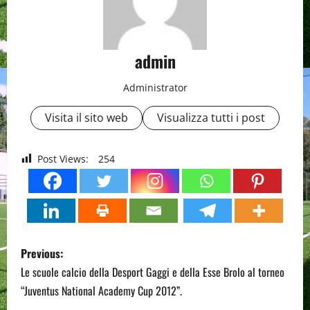
admin
Administrator
Visita il sito web
Visualizza tutti i post
Post Views:
254
P
Previous:
o
Le scuole calcio della Desport Gaggi e della Esse Brolo al torneo
“Juventus National Academy Cup 2012”.
s