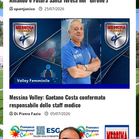
n
Amando e Futura Santa Teresa nel “Girone J”
sportjonico
25/07/2026
Volley Femminile
Messina Volley: Gaetano Costa confermato
responsabile dello staff medico
Di Pietro Fazio
05/07/2026