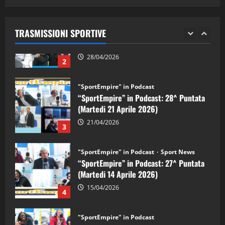
05/09/2024
“SportEmpire” in Podcast: 29^ Puntata
(Martedi 28 Aprile 2026)
TRASMISSIONI SPORTIVE
28/04/2026
2
"SportEmpire" in Podcast
“SportEmpire” in Podcast: 28^ Puntata
(Martedi 21 Aprile 2026)
21/04/2026
3
"SportEmpire" in Podcast
Sport News
“SportEmpire” in Podcast: 27^ Puntata
(Martedi 14 Aprile 2026)
15/04/2026
4
"SportEmpire" in Podcast
“SportEmpire” in Podcast: 26^ Puntata
(Martedi 07 Aprile 2026)