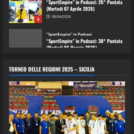
08/04/2026
5
"SportEmpire" in Podcast
“SportEmpire” in Podcast: 30^ Puntata
(Martedi 05 Maggio 2026)
08/05/2026
1
"SportEmpire" in Podcast
Sport News
“SportEmpire” in Podcast: 29^ Puntata
TORNEO DELLE REGIONI 2025 – SICILIA
(Martedi 28 Aprile 2026)
28/04/2026
2
"SportEmpire" in Podcast
“SportEmpire” in Podcast: 28^ Puntata
(Martedi 21 Aprile 2026)
21/04/2026
3