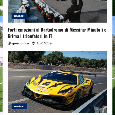
t
i
motori
o
Forti emozioni al Kartodromo di Messina: Minutoli e
n
Grima i trionfatori in F1
sportjonico
16/07/2026
motori