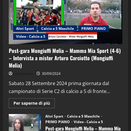
Altri Sport
Calcio a 5 Maschile
PRIMO PIANO
Video - Calcio a 5
Post-gara Mongiuffi Melia – Mamma Mia Sport (4-6)
– Intervista a mister Arturo Carciotto (Mongiuffi
Melia)
"SportEmpire" in Podcast
Sport News
sportjonico
30/09/2024
“SportEmpire” in Podcast: 29^ Puntata
(Martedi 28 Aprile 2026)
Sabato 28 Settembre 2024 prima giornata dal
campionato di Serie C2 di calcio a 5 di fronte...
28/04/2026
2
Maggiori
Per saperne di più
informazioni
"SportEmpire" in Podcast
su
“SportEmpire” in Podcast: 28^ Puntata
Post-
Altri Sport
Calcio a 5 Maschile
gara
(Martedi 21 Aprile 2026)
PRIMO PIANO
Video - Calcio a 5
Mongiuffi
Melia
Post-gara Mongiuffi Melia – Mamma Mia
21/04/2026