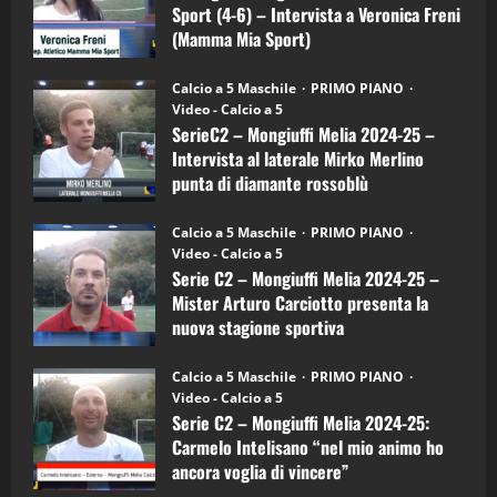
–
3
Sport (4-6) – Intervista a Veronica Freni
Mamma
Mia
(Mamma Mia Sport)
Sport
"SportEmpire" in Podcast
Sport News
(4-
30/09/2024
6)
“SportEmpire” in Podcast: 27^ Puntata
Calcio a 5 Maschile
PRIMO PIANO
–
(Martedi 14 Aprile 2026)
Video - Calcio a 5
Intervista
a
SerieC2 – Mongiuffi Melia 2024-25 –
15/04/2026
mister
4
Intervista al laterale Mirko Merlino
Arturo
Carciotto
punta di diamante rossoblù
(Mongiuffi
Melia)
"SportEmpire" in Podcast
26/09/2024
“SportEmpire” in Podcast: 26^ Puntata
Calcio a 5 Maschile
PRIMO PIANO
(Martedi 07 Aprile 2026)
Video - Calcio a 5
Serie C2 – Mongiuffi Melia 2024-25 –
08/04/2026
5
Mister Arturo Carciotto presenta la
nuova stagione sportiva
"SportEmpire" in Podcast
11/09/2024
“SportEmpire” in Podcast: 30^ Puntata
Calcio a 5 Maschile
PRIMO PIANO
(Martedi 05 Maggio 2026)
Video - Calcio a 5
Serie C2 – Mongiuffi Melia 2024-25:
08/05/2026
1
Carmelo Intelisano “nel mio animo ho
ancora voglia di vincere”
"SportEmpire" in Podcast
Sport News