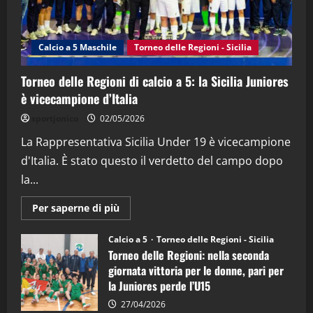
"SportEmpire" in Podcast
Sport News
“SportEmpire” in Podcast: 27^ Puntata
(Martedi 14 Aprile 2026)
Calcio a 5 Maschile
Torneo delle Regioni - Sicilia
15/04/2026
4
Torneo delle Regioni di calcio a 5: la Sicilia Juniores
è vicecampione d’Italia
"SportEmpire" in Podcast
“SportEmpire” in Podcast: 26^ Puntata
sportjonico
02/05/2026
(Martedi 07 Aprile 2026)
La Rappresentativa Sicilia Under 19 è vicecampione
08/04/2026
5
d'Italia. È stato questo il verdetto del campo dopo
la...
Maggiori
Per saperne di più
informazioni
su
Torneo
Calcio a 5
Torneo delle Regioni - Sicilia
delle
Torneo delle Regioni: nella seconda
Regioni
di
giornata vittoria per le donne, pari per
calcio
la Juniores perde l’U15
a
5:
la
27/04/2026