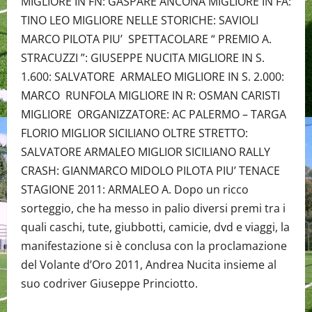
MIGLIORE IN FN: GASPARE ANCONA MIGLIORE IN FA:
TINO LEO MIGLIORE NELLE STORICHE: SAVIOLI
MARCO PILOTA PIU’ SPETTACOLARE “ PREMIO A.
STRACUZZI ”: GIUSEPPE NUCITA MIGLIORE IN S.
1.600: SALVATORE ARMALEO MIGLIORE IN S. 2.000:
MARCO RUNFOLA MIGLIORE IN R: OSMAN CARISTI
MIGLIORE ORGANIZZATORE: AC PALERMO – TARGA
FLORIO MIGLIOR SICILIANO OLTRE STRETTO:
SALVATORE ARMALEO MIGLIOR SICILIANO RALLY
CRASH: GIANMARCO MIDOLO PILOTA PIU’ TENACE
STAGIONE 2011: ARMALEO A. Dopo un ricco
sorteggio, che ha messo in palio diversi premi tra i
quali caschi, tute, giubbotti, camicie, dvd e viaggi, la
manifestazione si è conclusa con la proclamazione
del Volante d’Oro 2011, Andrea Nucita insieme al
suo codriver Giuseppe Princiotto.