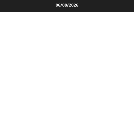
Salta
06/08/2026
al
contenuto