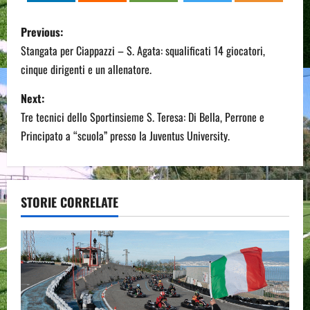
P
Previous:
o
Stangata per Ciappazzi – S. Agata: squalificati 14 giocatori,
cinque dirigenti e un allenatore.
s
Next:
t
Tre tecnici dello Sportinsieme S. Teresa: Di Bella, Perrone e
n
Principato a “scuola” presso la Juventus University.
a
v
STORIE CORRELATE
i
g
a