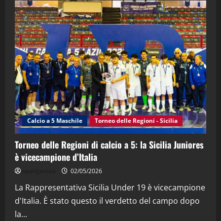
2
"SportEmpire" in Podcast
“SportEmpire” in Podcast: 28^ Puntata
(Martedi 21 Aprile 2026)
21/04/2026
3
"SportEmpire" in Podcast
Sport News
“SportEmpire” in Podcast: 27^ Puntata
(Martedi 14 Aprile 2026)
Calcio a 5 Maschile
Torneo delle Regioni - Sicilia
15/04/2026
4
Torneo delle Regioni di calcio a 5: la Sicilia Juniores
è vicecampione d’Italia
"SportEmpire" in Podcast
“SportEmpire” in Podcast: 26^ Puntata
sportjonico
02/05/2026
(Martedi 07 Aprile 2026)
La Rappresentativa Sicilia Under 19 è vicecampione
08/04/2026
5
d'Italia. È stato questo il verdetto del campo dopo
la...