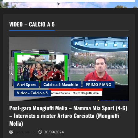
VIDEO – CALCIO A 5
Altri Sport
Calcio a 5 Maschile
PRIMO PIANO
Video - Calcio a 5
Post-gara Mongiuffi Melia – Mamma Mia Sport (4-6)
– Intervista a mister Arturo Carciotto (Mongiuffi
Melia)
"SportEmpire" in Podcast
Sport News
sportjonico
30/09/2024
“SportEmpire” in Podcast: 29^ Puntata