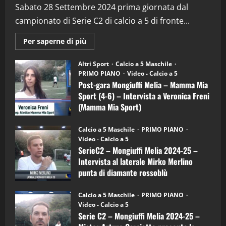
(Martedi 28 Aprile 2026)
Sabato 28 Settembre 2024 prima giornata dal
campionato di Serie C2 di calcio a 5 di fronte...
28/04/2026
2
Maggiori
Per saperne di più
informazioni
"SportEmpire" in Podcast
su
“SportEmpire” in Podcast: 28^ Puntata
Post-
Altri Sport
Calcio a 5 Maschile
gara
(Martedi 21 Aprile 2026)
PRIMO PIANO
Video - Calcio a 5
Mongiuffi
Melia
Post-gara Mongiuffi Melia – Mamma Mia
21/04/2026
–
3
Sport (4-6) – Intervista a Veronica Freni
Mamma
Mia
(Mamma Mia Sport)
Sport
"SportEmpire" in Podcast
Sport News
(4-
30/09/2024
6)
“SportEmpire” in Podcast: 27^ Puntata
Calcio a 5 Maschile
PRIMO PIANO
–
(Martedi 14 Aprile 2026)
Video - Calcio a 5
Intervista
a
SerieC2 – Mongiuffi Melia 2024-25 –
15/04/2026
mister
4
Intervista al laterale Mirko Merlino
Arturo
Carciotto
punta di diamante rossoblù
(Mongiuffi
Melia)
"SportEmpire" in Podcast
26/09/2024
“SportEmpire” in Podcast: 26^ Puntata
Calcio a 5 Maschile
PRIMO PIANO
(Martedi 07 Aprile 2026)
Video - Calcio a 5
Serie C2 – Mongiuffi Melia 2024-25 –
08/04/2026
5