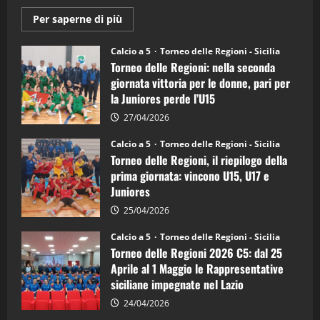
Maggiori
Per saperne di più
informazioni
su
Torneo
Calcio a 5
Torneo delle Regioni - Sicilia
delle
Torneo delle Regioni: nella seconda
Regioni
di
giornata vittoria per le donne, pari per
calcio
la Juniores perde l’U15
a
5:
la
27/04/2026
Sicilia
Juniores
Calcio a 5
Torneo delle Regioni - Sicilia
è
Torneo delle Regioni, il riepilogo della
vicecampione
d’Italia
prima giornata: vincono U15, U17 e
Juniores
25/04/2026
Calcio a 5
Torneo delle Regioni - Sicilia
Torneo delle Regioni 2026 C5: dal 25
Aprile al 1 Maggio le Rappresentative
siciliane impegnate nel Lazio
24/04/2026