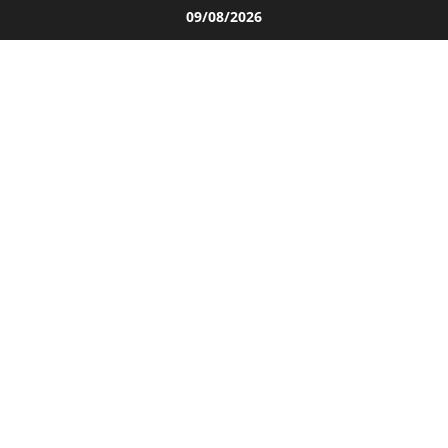
Salta
09/08/2026
al
contenuto