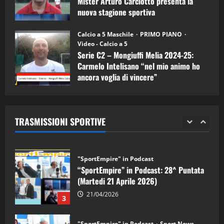
Mister Arturo Carciotto presenta la
nuova stagione sportiva
"SportEmpire" in Podcast
11/09/2024
“SportEmpire” in Podcast: 30^ Puntata
Calcio a 5 Maschile
PRIMO PIANO
(Martedi 05 Maggio 2026)
Video - Calcio a 5
Serie C2 – Mongiuffi Melia 2024-25:
08/05/2026
1
Carmelo Intelisano “nel mio animo ho
ancora voglia di vincere”
"SportEmpire" in Podcast
Sport News
05/09/2024
“SportEmpire” in Podcast: 29^ Puntata
(Martedi 28 Aprile 2026)
TRASMISSIONI SPORTIVE
28/04/2026
2
"SportEmpire" in Podcast
“SportEmpire” in Podcast: 28^ Puntata
(Martedi 21 Aprile 2026)
21/04/2026
3
"SportEmpire" in Podcast
Sport News