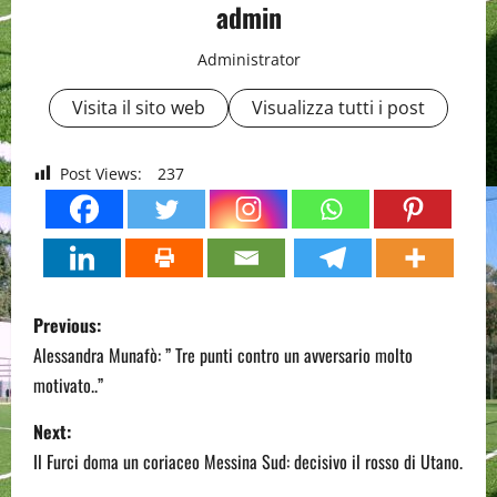
admin
Administrator
Visita il sito web
Visualizza tutti i post
Post Views:
237
P
Previous:
o
Alessandra Munafò: ” Tre punti contro un avversario molto
motivato..”
s
Next:
t
Il Furci doma un coriaceo Messina Sud: decisivo il rosso di Utano.