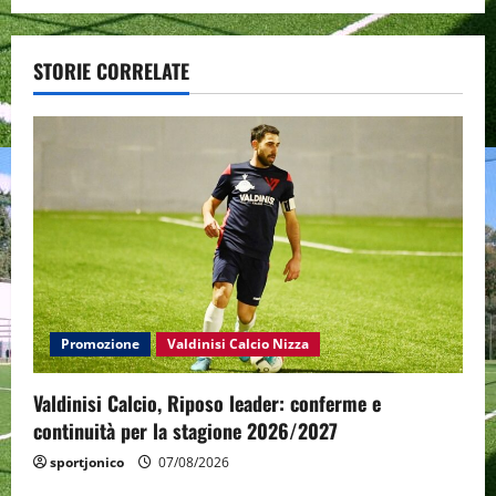
n
a
STORIE CORRELATE
v
i
g
a
t
i
Promozione
Valdinisi Calcio Nizza
o
Valdinisi Calcio, Riposo leader: conferme e
n
continuità per la stagione 2026/2027
sportjonico
07/08/2026