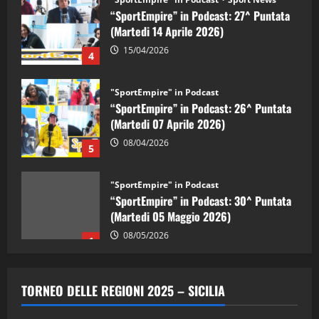
“SportEmpire” in Podcast: 27^ Puntata
(Martedi 14 Aprile 2026)
15/04/2026
4
"SportEmpire" in Podcast
“SportEmpire” in Podcast: 26^ Puntata
(Martedi 07 Aprile 2026)
08/04/2026
5
"SportEmpire" in Podcast
“SportEmpire” in Podcast: 30^ Puntata
(Martedi 05 Maggio 2026)
08/05/2026
1
"SportEmpire" in Podcast
Sport News
“SportEmpire” in Podcast: 29^ Puntata
TORNEO DELLE REGIONI 2025 – SICILIA
(Martedi 28 Aprile 2026)
28/04/2026