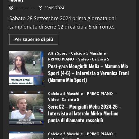
"SportEmpire" in Podcast
Sport News
sportjonico
30/09/2024
“SportEmpire” in Podcast: 29^ Puntata
(Martedi 28 Aprile 2026)
Sabato 28 Settembre 2024 prima giornata dal
campionato di Serie C2 di calcio a 5 di fronte...
28/04/2026
2
Maggiori
Per saperne di più
informazioni
"SportEmpire" in Podcast
su
“SportEmpire” in Podcast: 28^ Puntata
Post-
Altri Sport
Calcio a 5 Maschile
gara
(Martedi 21 Aprile 2026)
PRIMO PIANO
Video - Calcio a 5
Mongiuffi
Melia
Post-gara Mongiuffi Melia – Mamma Mia
21/04/2026
–
3
Sport (4-6) – Intervista a Veronica Freni
Mamma
Mia
(Mamma Mia Sport)
Sport
"SportEmpire" in Podcast
Sport News
(4-
30/09/2024
6)
“SportEmpire” in Podcast: 27^ Puntata
Calcio a 5 Maschile
PRIMO PIANO
–
(Martedi 14 Aprile 2026)
Video - Calcio a 5
Intervista
a
SerieC2 – Mongiuffi Melia 2024-25 –
15/04/2026
mister
4
Intervista al laterale Mirko Merlino
Arturo
Carciotto
punta di diamante rossoblù
(Mongiuffi
Melia)
"SportEmpire" in Podcast
26/09/2024
“SportEmpire” in Podcast: 26^ Puntata
Calcio a 5 Maschile
PRIMO PIANO