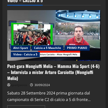
VIDEO – CALCIO A 5
Altri Sport
Calcio a 5 Maschile
PRIMO PIANO
Video - Calcio a 5
Post-gara Mongiuffi Melia – Mamma Mia Sport (4-6)
– Intervista a mister Arturo Carciotto (Mongiuffi
Melia)
"SportEmpire" in Podcast
Sport News
sportjonico
30/09/2024
“SportEmpire” in Podcast: 29^ Puntata
(Martedi 28 Aprile 2026)
Sabato 28 Settembre 2024 prima giornata dal
campionato di Serie C2 di calcio a 5 di fronte...
28/04/2026
2