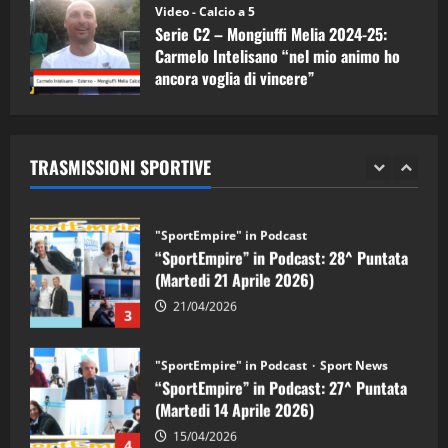
(Martedi 05 Maggio 2026)
Video - Calcio a 5
Serie C2 – Mongiuffi Melia 2024-25:
08/05/2026
1
Carmelo Intelisano “nel mio animo ho
ancora voglia di vincere”
"SportEmpire" in Podcast
Sport News
05/09/2024
“SportEmpire” in Podcast: 29^ Puntata
(Martedi 28 Aprile 2026)
TRASMISSIONI SPORTIVE
28/04/2026
2
"SportEmpire" in Podcast
“SportEmpire” in Podcast: 28^ Puntata
(Martedi 21 Aprile 2026)
21/04/2026
3
"SportEmpire" in Podcast
Sport News
“SportEmpire” in Podcast: 27^ Puntata
(Martedi 14 Aprile 2026)
15/04/2026
4