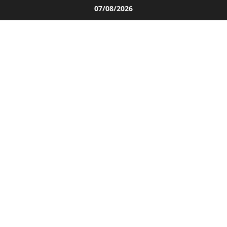
Salta
07/08/2026
al
contenuto