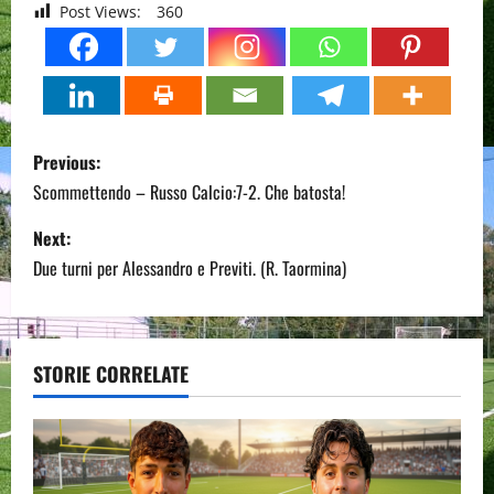
Post Views:
360
P
Previous:
o
Scommettendo – Russo Calcio:7-2. Che batosta!
s
Next:
Due turni per Alessandro e Previti. (R. Taormina)
t
n
a
STORIE CORRELATE
v
i