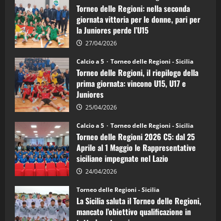
delle
Torneo delle Regioni: nella seconda
Regioni
di
giornata vittoria per le donne, pari per
calcio
la Juniores perde l’U15
a
5:
la
27/04/2026
Sicilia
Juniores
Calcio a 5
Torneo delle Regioni - Sicilia
è
Torneo delle Regioni, il riepilogo della
vicecampione
d’Italia
prima giornata: vincono U15, U17 e
Juniores
25/04/2026
Calcio a 5
Torneo delle Regioni - Sicilia
Torneo delle Regioni 2026 C5: dal 25
Aprile al 1 Maggio le Rappresentative
siciliane impegnate nel Lazio
24/04/2026
Torneo delle Regioni - Sicilia
La Sicilia saluta il Torneo delle Regioni,
mancato l’obiettivo qualificazione in