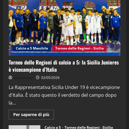
“SportEmpire” in Podcast: 28^ Puntata
(Martedi 21 Aprile 2026)
21/04/2026
3
"SportEmpire" in Podcast
Sport News
“SportEmpire” in Podcast: 27^ Puntata
(Martedi 14 Aprile 2026)
Calcio a 5 Maschile
Torneo delle Regioni - Sicilia
15/04/2026
4
Torneo delle Regioni di calcio a 5: la Sicilia Juniores
è vicecampione d’Italia
"SportEmpire" in Podcast
“SportEmpire” in Podcast: 26^ Puntata
sportjonico
02/05/2026
(Martedi 07 Aprile 2026)
La Rappresentativa Sicilia Under 19 è vicecampione
08/04/2026
5
d'Italia. È stato questo il verdetto del campo dopo
la...
Maggiori
Per saperne di più
informazioni
su
Torneo
Calcio a 5
Torneo delle Regioni - Sicilia