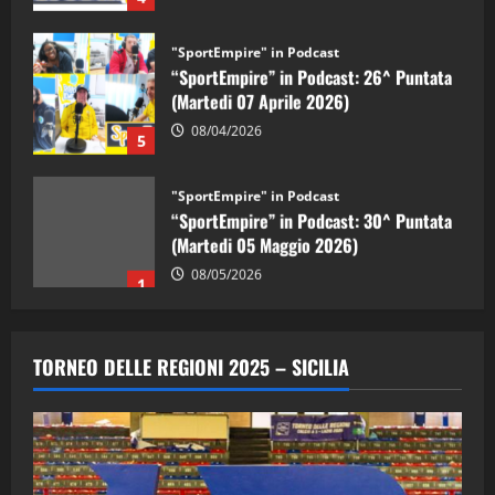
"SportEmpire" in Podcast
“SportEmpire” in Podcast: 26^ Puntata
(Martedi 07 Aprile 2026)
08/04/2026
5
"SportEmpire" in Podcast
“SportEmpire” in Podcast: 30^ Puntata
(Martedi 05 Maggio 2026)
08/05/2026
1
"SportEmpire" in Podcast
Sport News
“SportEmpire” in Podcast: 29^ Puntata
TORNEO DELLE REGIONI 2025 – SICILIA
(Martedi 28 Aprile 2026)
28/04/2026
2
"SportEmpire" in Podcast