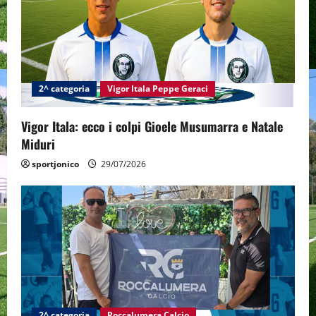
g
a
t
2^ categoria
Vigor Itala Peppe Geraci
i
Vigor Itala: ecco i colpi Gioele Musumarra e Natale
o
Miduri
n
sportjonico
29/07/2026
2^ categoria
Roccalumera Calcio