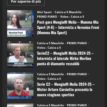
Maggiori
Per saperne di più
informazioni
"SportEmpire" in Podcast
su
“SportEmpire” in Podcast: 28^ Puntata
Post-
Altri Sport
Calcio a 5 Maschile
gara
(Martedi 21 Aprile 2026)
PRIMO PIANO
Video - Calcio a 5
Mongiuffi
Melia
Post-gara Mongiuffi Melia – Mamma Mia
21/04/2026
–
3
Sport (4-6) – Intervista a Veronica Freni
Mamma
Mia
(Mamma Mia Sport)
Sport
"SportEmpire" in Podcast
Sport News
(4-
30/09/2024
6)
“SportEmpire” in Podcast: 27^ Puntata
Calcio a 5 Maschile
PRIMO PIANO
–
(Martedi 14 Aprile 2026)
Video - Calcio a 5
Intervista
a
SerieC2 – Mongiuffi Melia 2024-25 –
15/04/2026
mister
4
Intervista al laterale Mirko Merlino
Arturo
Carciotto
punta di diamante rossoblù
(Mongiuffi
Melia)
"SportEmpire" in Podcast
26/09/2024
“SportEmpire” in Podcast: 26^ Puntata
Calcio a 5 Maschile
PRIMO PIANO
(Martedi 07 Aprile 2026)
Video - Calcio a 5
Serie C2 – Mongiuffi Melia 2024-25 –
08/04/2026
5
Mister Arturo Carciotto presenta la
nuova stagione sportiva
"SportEmpire" in Podcast
11/09/2024
“SportEmpire” in Podcast: 30^ Puntata
Calcio a 5 Maschile
PRIMO PIANO