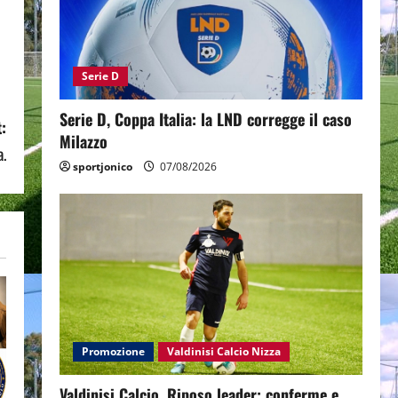
Serie D
Serie D, Coppa Italia: la LND corregge il caso
:
Milazzo
a.
sportjonico
07/08/2026
Promozione
Valdinisi Calcio Nizza
Valdinisi Calcio, Riposo leader: conferme e