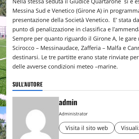
Nella stessa seduta il Giudice Quartarone si è es
Messina Sud e Venetico (Girone A) in programma
presentazione della Società Venetico. E’ stata da
punto di penalizzazione in classifica e l’ammenda
Sempre per quanto riguardo il Girone A, le gare
Scirocco – Messinaudace, Zafferia – Malfa e Can
destinarsi. Le tre partitte erano state rinviate p
delle avverse condizioni meteo –marine.
SULL'AUTORE
admin
Administrator
Visita il sito web
Visuali