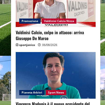
Promozione
Valdinisi Calcio Nizza
Valdinisi Calcio, colpo in attacco: arriva
Giuseppe De Marco
sportjonico
06/08/2026
Pianeta Arbitri
Sport News
Vincenzo Madonia è il nuovo presidente del