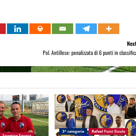
Next
Pol. Antillese: penalizzata di 6 punti in classific
3^ categoria
Rafael Furci Siculo
Sporting Savoca