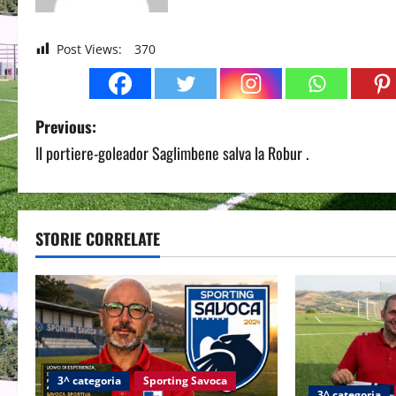
Post Views:
370
P
Previous:
Il portiere-goleador Saglimbene salva la Robur .
o
s
t
STORIE CORRELATE
n
a
v
i
3^ categoria
Sporting Savoca
3^ categoria