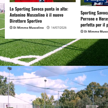
g
Lo Sporting Savoca punta in alto:
Sporting Savoca
Antonino Muscolino è il nuovo
a
Perrone e Hera
Direttore Sportivo
perfetta per il
t
Di Mimmo Muscolino
14/07/2026
Di Mimmo Musco
i
o
n