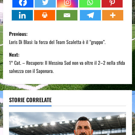
P
Previous:
o
Loris Di Blasi: la forza del Team Scaletta è il “gruppo”.
s
Next:
1^ Cat. – Recupero: Il Messina Sud non va oltre il 2–2 nella sfida
t
salvezza con il Saponara.
n
a
STORIE CORRELATE
v
i
g