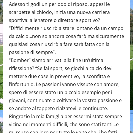
Adesso ti godi un periodo di riposo, appesi le
scarpette al chiodo, inizia una nuova carriera
sportiva: allenatore o direttore sportivo?
“Difficilmente riuscirò a stare lontano da un campo
da calcio…non so ancora cosa farò ma sicuramente
qualsiasi cosa riuscirò a fare sarà fatta con la
passione di sempre”.
“Bomber” siamo arrivati alla fine un’ultima
riflessione? “Se fai sport, se giochi a calcio devi
mettere due cose in preventivo, la sconfitta e
l’infortunio. Le passioni vanno vissute con amore,
spero di essere stato un piccolo esempio per i
giovani, continuate a coltivare la vostra passione e
se andate al tappeto rialzatevi..e continuate.
Ringrazio la mia famiglia per essermi stata sempre
vicina nei momenti difficili, che sono stati tanti…e
mi scuso con loro per tutte le volte che li ho fatti