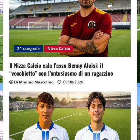
a
t
i
o
2^ categoria
Nizza Calcio
n
Il Nizza Calcio cala l’asso Benny Aloisi: il
“vecchietto” con l’entusiasmo di un ragazzino
Di Mimmo Muscolino
09/08/2026