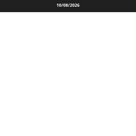
Salta
10/08/2026
al
contenuto