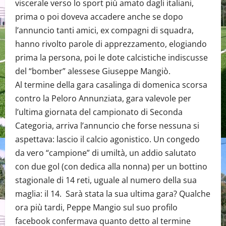
viscerale verso lo sport più amato dagli italiani,
prima o poi doveva accadere anche se dopo
l’annuncio tanti amici, ex compagni di squadra,
hanno rivolto parole di apprezzamento, elogiando
prima la persona, poi le dote calcistiche indiscusse
del “bomber” alessese Giuseppe Mangiò.
Al termine della gara casalinga di domenica scorsa
contro la Peloro Annunziata, gara valevole per
l’ultima giornata del campionato di Seconda
Categoria, arriva l’annuncio che forse nessuna si
aspettava: lascio il calcio agonistico. Un congedo
da vero “campione” di umiltà, un addio salutato
con due gol (con dedica alla nonna) per un bottino
stagionale di 14 reti, uguale al numero della sua
maglia: il 14. Sarà stata la sua ultima gara? Qualche
ora più tardi, Peppe Mangio sul suo profilo
facebook confermava quanto detto al termine