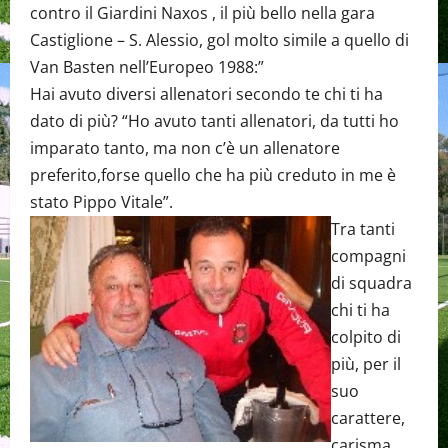
contro il Giardini Naxos , il più bello nella gara
Castiglione – S. Alessio, gol molto simile a quello di
Van Basten nell’Europeo 1988:”
Hai avuto diversi allenatori secondo te chi ti ha
dato di più? “Ho avuto tanti allenatori, da tutti ho
imparato tanto, ma non c’è un allenatore
preferito,forse quello che ha più creduto in me è
stato Pippo Vitale”.
Tra tanti
compagni
di squadra
chi ti ha
colpito di
più, per il
suo
carattere,
carisma,