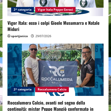
2^ categoria
Vigor Itala Peppe Geraci
Vigor Itala: ecco i colpi Gioele Musumarra e Natale
Miduri
sportjonico
29/07/2026
2^ categoria
Roccalumera Calcio
Roccalumera Calcio, avanti nel segno della
continuità: mister Peppe Mangiò confermato in