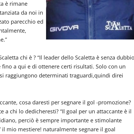
ata è rimane
anziata da noi in
orzato parecchio ed
ntalmente,
e.”
 Scaletta chi è ? “Il leader dello Scaletta è senza dubbi
ino a qui e di ottenere certi risultati. Solo con un
 si raggiungono determinati traguardi,quindi direi
accante, cosa daresti per segnare il gol -promozione?
 a chi lo dedicheresti? “Il goal per un attaccante è il
idiano, perciò è sempre importante e stimolante
’ il mio mestiere! naturalmente segnare il goal