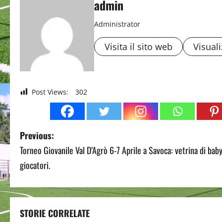
admin
Administrator
Visita il sito web
Visuali
Post Views:
302
P
Previous:
Torneo Giovanile Val D’Agrò 6-7 Aprile a Savoca: vetrina di bab
o
giocatori.
s
t
STORIE CORRELATE
n