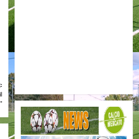
:
il
o”