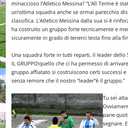
minaccioso l’Atletico Messina? “L’Alì Terme è st
un’ottima squadra anche se ormai parecchio dist
classifica. L’Atletico Messina dalla sua si è rinf
ha costruito un gruppo forte tecnicamente e me
sicuramente in grado di tenerci testa fino alla fin
Una squadra forte in tutti reparti, il leader dello
IL GRUPPO!quello che ci ha permesso di arrivare f
gruppo affiatato si costruiscono certi successi e
senza remore che il nostro “leader”è il gruppo.”
Tu sei att
Ovviamente
pane quot
segnare. E