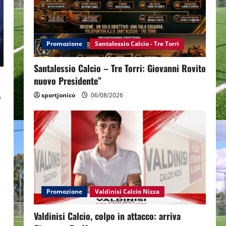
Promozione
Santalessio Calcio - Tre Torri
Santalessio Calcio – Tre Torri: Giovanni Rovito
nuovo Presidente”
o
sportjonico
06/08/2026
Promozione
Valdinisi Calcio Nizza
Valdinisi Calcio, colpo in attacco: arriva