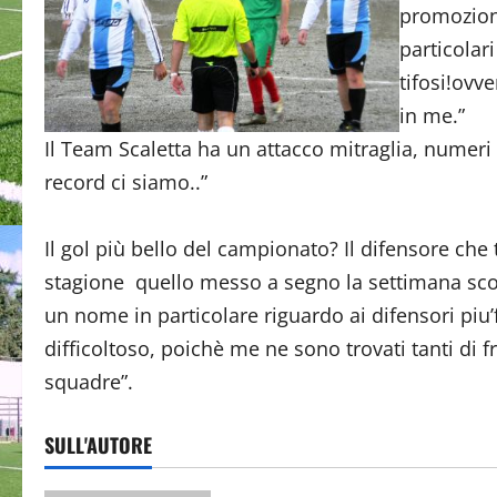
promozione
particolar
tifosi!ovv
in me.”
Il Team Scaletta ha un attacco mitraglia, numeri 
record ci siamo..”
Il gol più bello del campionato? Il difensore che t
stagione quello messo a segno la settimana scor
un nome in particolare riguardo ai difensori piu
difficoltoso, poichè me ne sono trovati tanti di
squadre”.
SULL'AUTORE