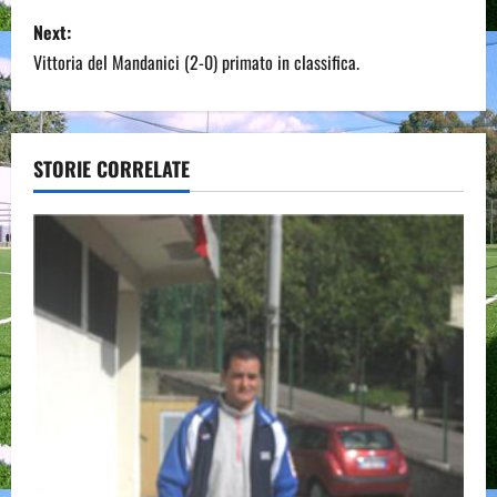
s
Next:
Vittoria del Mandanici (2-0) primato in classifica.
t
n
a
STORIE CORRELATE
v
i
g
a
t
i