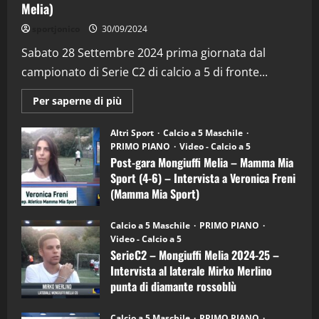
“SportEmpire” in Podcast: 27^ Puntata
Melia)
(Martedi 14 Aprile 2026)
sportjonico
30/09/2024
15/04/2026
4
Sabato 28 Settembre 2024 prima giornata dal
campionato di Serie C2 di calcio a 5 di fronte...
"SportEmpire" in Podcast
“SportEmpire” in Podcast: 26^ Puntata
Maggiori
Per saperne di più
(Martedi 07 Aprile 2026)
informazioni
su
Post-
08/04/2026
Altri Sport
Calcio a 5 Maschile
5
gara
PRIMO PIANO
Video - Calcio a 5
Mongiuffi
Melia
Post-gara Mongiuffi Melia – Mamma Mia
–
"SportEmpire" in Podcast
Sport (4-6) – Intervista a Veronica Freni
Mamma
“SportEmpire” in Podcast: 30^ Puntata
Mia
(Mamma Mia Sport)
Sport
(Martedi 05 Maggio 2026)
(4-
30/09/2024
6)
08/05/2026
Calcio a 5 Maschile
PRIMO PIANO
1
–
Video - Calcio a 5
Intervista
a
SerieC2 – Mongiuffi Melia 2024-25 –
mister
"SportEmpire" in Podcast
Sport News
Intervista al laterale Mirko Merlino
Arturo
“SportEmpire” in Podcast: 29^ Puntata
Carciotto
punta di diamante rossoblù
(Mongiuffi
(Martedi 28 Aprile 2026)
Melia)
26/09/2024
28/04/2026
Calcio a 5 Maschile
PRIMO PIANO