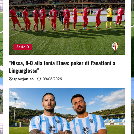
Serie D
“Nissa, 8-0 alla Jonia Etnea: poker di Panattoni a
Linguaglossa”
sportjonico
09/08/2026