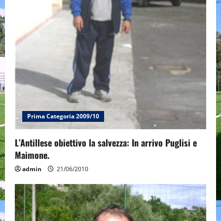
o
n
Prima Categoria 2009/10
L’Antillese obiettivo la salvezza: In arrivo Puglisi e
Maimone.
admin
21/06/2010