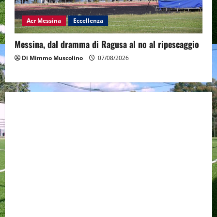
Acr Messina
Eccellenza
Messina, dal dramma di Ragusa al no al ripescaggio
Di Mimmo Muscolino
07/08/2026