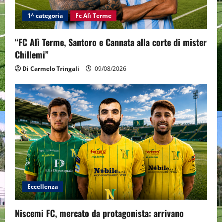
1^ categoria
Fc Alì Terme
“FC Alì Terme, Santoro e Cannata alla corte di mister
Chillemi”
Di Carmelo Tringali
09/08/2026
Eccellenza
Niscemi FC, mercato da protagonista: arrivano