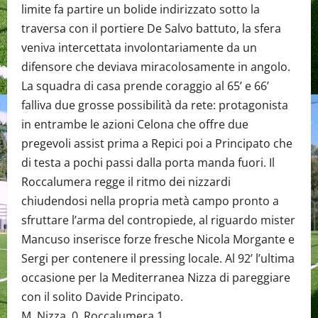
limite fa partire un bolide indirizzato sotto la
traversa con il portiere De Salvo battuto, la sfera
veniva intercettata involontariamente da un
difensore che deviava miracolosamente in angolo.
La squadra di casa prende coraggio al 65’ e 66’
falliva due grosse possibilità da rete: protagonista
in entrambe le azioni Celona che offre due
pregevoli assist prima a Repici poi a Principato che
di testa a pochi passi dalla porta manda fuori. Il
Roccalumera regge il ritmo dei nizzardi
chiudendosi nella propria metà campo pronto a
sfruttare l’arma del contropiede, al riguardo mister
Mancuso inserisce forze fresche Nicola Morgante e
Sergi per contenere il pressing locale. Al 92’ l’ultima
occasione per la Mediterranea Nizza di pareggiare
con il solito Davide Principato.
M. Nizza 0 Roccalumera 1