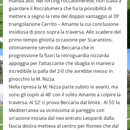
manda alto. Nel forcing roccalumerese, non stava a
guardare il Roccalumera che ha la possibilità di
mettere a segno la rete del doppio vantaggio al 39’
triangolazione Cerrito – Amante la cui conclusione
insidiosa di poco sopra la traversa. Allo scadere del
primo tempo ghiotta occasione per Scarantino,
ottimamente servito da Beccaria che in
progressione fa fuori la retroguardia nizzarda
appoggia per l’attaccante che sbaglia in maniera
incredibile la palla del 2-0 che avrebbe messo in
ginocchio la M. Nizza.
Nella ripresa la M. Nizza parte subito in avanti, ma
sono gli ospiti al 48’ con il solito Amante a colpire la
traversa. Al 52’ ci prova Beccaria dal limite. Al 55’ la
Mediterranea va vicinissima al pareggio con
un’azione iniziata dal neo entrato Leopardi dalla
fascia destra metteva al centro per Romeo che dal