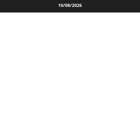
Salta
10/08/2026
al
contenuto