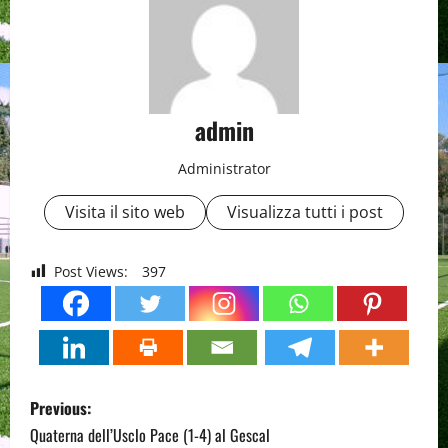
admin
Administrator
Visita il sito web
Visualizza tutti i post
Post Views:
397
P
Previous:
o
Quaterna dell’Usclo Pace (1-4) al Gescal